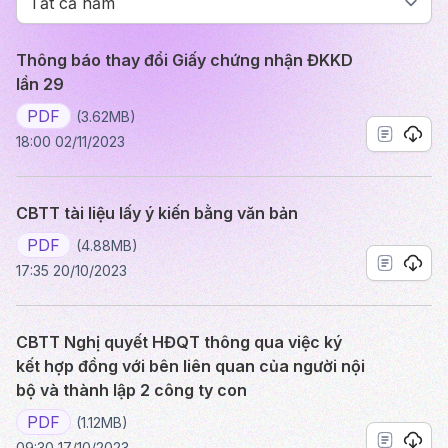
Thông báo thay đổi Giấy chứng nhận ĐKKD
lần 29
PDF
(3.62MB)
18:00 02/11/2023
CBTT tài liệu lấy ý kiến bằng văn bản
PDF
(4.88MB)
17:35 20/10/2023
CBTT Nghị quyết HĐQT thông qua việc ký
kết hợp đồng với bên liên quan của người nội
bộ và thành lập 2 công ty con
PDF
(1.12MB)
09:30 17/10/2023