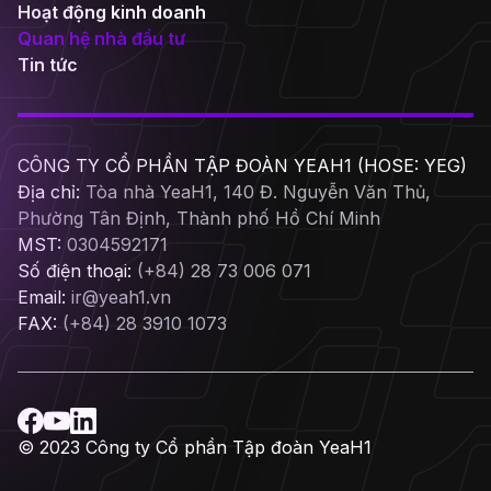
Hoạt động kinh doanh
Quan hệ nhà đầu tư
Tin tức
CÔNG TY CỔ PHẦN TẬP ĐOÀN YEAH1 (HOSE: YEG)
Địa chỉ:
Tòa nhà YeaH1, 140 Đ. Nguyễn Văn Thủ,
Phường Tân Định, Thành phố Hồ Chí Minh
MST:
0304592171
Số điện thoại:
(+84) 28 73 006 071
Email:
ir@yeah1.vn
FAX:
(+84) 28 3910 1073
© 2023 Công ty Cổ phần Tập đoàn YeaH1