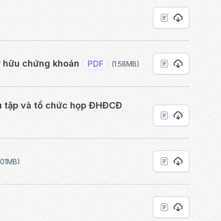
ở hữu chứng khoán
PDF
(1.58MB)
u tập và tổ chức họp ĐHĐCĐ
.01MB)