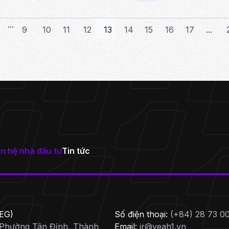
...
9
10
11
12
13
14
15
16
17
...
n hệ nhà đầu tư
Tin tức
EG)
Số điện thoại:
(+84) 28 73 0
 Phường Tân Định, Thành
Email:
ir@yeah1.vn