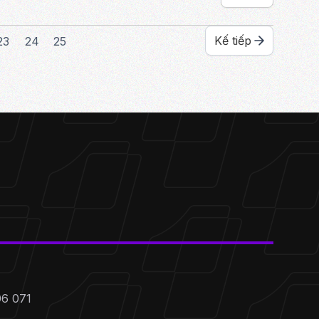
Kế tiếp
23
24
25
06 071