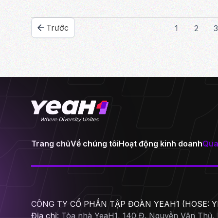
Trước
1
2
3
Trang chủ
Về chúng tôi
Hoạt động kinh doanh
Qua
CÔNG TY CỔ PHẦN TẬP ĐOÀN YEAH1 (HOSE: Y
Địa chỉ:
Tòa nhà YeaH1, 140 Đ. Nguyễn Văn Thủ,