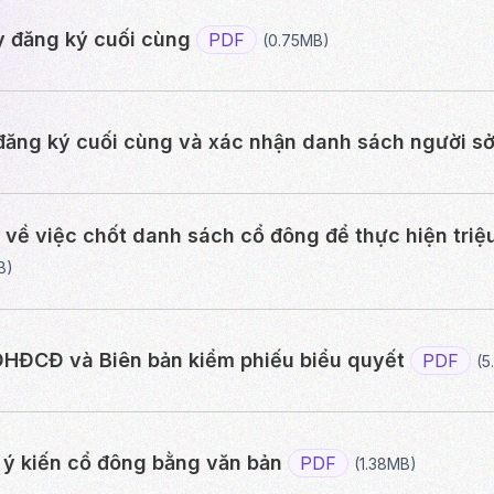
 đăng ký cuối cùng
PDF
(0.75MB)
ăng ký cuối cùng và xác nhận danh sách người s
ề việc chốt danh sách cổ đông để thực hiện triệ
B)
ĐHĐCĐ và Biên bản kiểm phiếu biểu quyết
PDF
(5
 ý kiến cổ đông bằng văn bản
PDF
(1.38MB)