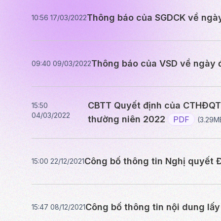
Thông báo của SGDCK về ngày
10:56 17/03/2022
Thông báo của VSD về ngày đ
09:40 09/03/2022
CBTT Quyết định của CTHĐQT v
15:50
04/03/2022
thường niên 2022
PDF
(3.29M
Công bố thông tin Nghị quyết 
15:00 22/12/2021
Công bố thông tin nội dung lấy
15:47 08/12/2021