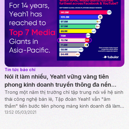
Tin tức báo chí
Nói ít làm nhiều, Yeah1 vững vàng tiên
phong kinh doanh truyền thông đa nền
tảng
Trong một năm thị trường chỉ tập trung nói về hệ sinh
thái công nghệ bán lẻ, Tập đoàn Yeah1 vẫn "âm
thầm" tiến bước tiên phong mảng kinh doanh đã làm
13:52 05/03/2021
nên tên tuổi vượt biên giới: Truyền thông đa kênh và
...