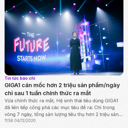
Tin tức báo chí
GIGA1 cán mốc hơn 2 triệu sản phẩm/ngày
chỉ sau 1 tuần chính thức ra mắt
Vừa chính thức ra mắt, Hệ sinh thái tiêu dùng GIGA1
đã liên tiếp công phá các mục tiêu đề ra: Chỉ trong
vòng 7 ngày, tổng sản lượng tiêu thụ hơn 2 triệu sản
11:58 04/12/2020
phẩm mỗi ngày đã hai phiên vươn tới, gồm các m...