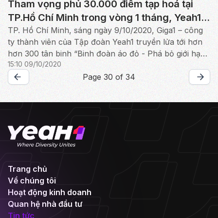
Tham vọng phủ 30.000 điểm tạp hoá tại
TP.Hồ Chí Minh trong vòng 1 tháng, Yeah1
lộ diện “đứa con Bán lẻ 4.0” – Giga1
TP. Hồ Chí Minh, sáng ngày 9/10/2020, Giga1 – công
ty thành viên của Tập đoàn Yeah1 truyền lửa tới hơn
hơn 300 tân binh “Binh đoàn áo đỏ - Phá bỏ giới hạn”
15:10 09/10/2020
bằng lễ ra quân hoành tráng. Đây là sự kiện đán...
Page 30 of 34
Trang chủ
Về chúng tôi
Hoạt động kinh doanh
Quan hệ nhà đầu tư
Tin tức