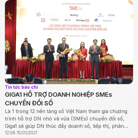
Tin tức báo chí
GIGA1 HỖ TRỢ DOANH NGHIỆP SMEs
CHUYỂN ĐỔI SỐ
Là 1 trong 12 nền tảng số Việt Nam tham gia chương
trình hỗ trợ DN nhỏ và vừa (SMEs) chuyển đổi số,
Giga1 sẽ giúp DN thúc đẩy doanh số, tiếp thị, phân
12:08 15/01/2021
phối và CSKH.