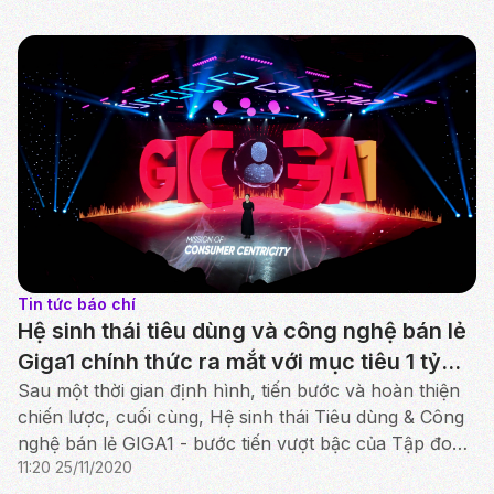
Tin tức báo chí
Hệ sinh thái tiêu dùng và công nghệ bán lẻ
Giga1 chính thức ra mắt với mục tiêu 1 tỷ
USD GMV trong năm 2021
Sau một thời gian định hình, tiến bước và hoàn thiện
chiến lược, cuối cùng, Hệ sinh thái Tiêu dùng & Công
nghệ bán lẻ GIGA1 - bước tiến vượt bậc của Tập đoàn
11:20 25/11/2020
Yeah1, đã ra mắt chính thức tại Sự kiện vào n...