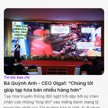
Tin tức báo chí
Bà Quỳnh Anh - CEO Giga1: “Chúng tôi
giúp tạp hóa bán nhiều hàng hơn”
Tạp hóa truyền thống đột ngột trỗi dậy bởi sự chen
chân của những “ông lớn” vào miếng bánh mang tỷ
trọng lớn nhất của Thị trường bán lẻ Việt. Ai đi nhanh,