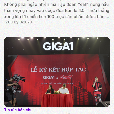
bán
Không phải ngẫu nhiên mà Tập đoàn Yeah1 nung nấu
tham vọng nhảy vào cuộc đua Bán lẻ 4.0: Thừa thắng
xông lên từ chiến tích 100 triệu sản phẩm được bán ra
12:00 12/10/2020
cho đối tác chiến lược, thu về hơn 6 triệu users ...
Tin tức báo chí