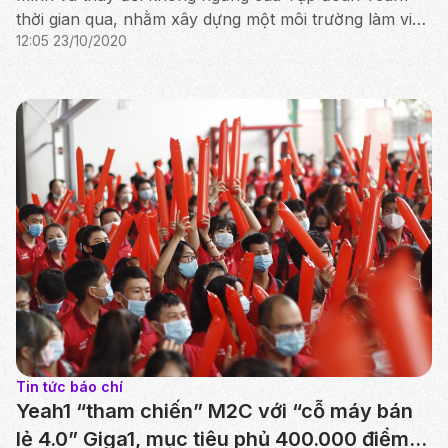
thời gian qua, nhằm xây dựng một môi trường làm việc
12:05 23/10/2020
tràn đầy tinh thần khởi nghiệp của những người trẻ ...
Tin tức báo chí
Yeah1 “tham chiến” M2C với “cỗ máy bán
lẻ 4.0” Giga1, mục tiêu phủ 400.000 điểm