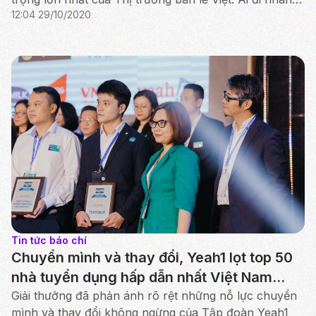
12:04 29/10/2020
ai về trước? Người nào hưởng lợi nhất trong sự t...
Tin tức báo chí
Chuyển mình và thay đổi, Yeah1 lọt top 50
nhà tuyển dụng hấp dẫn nhất Việt Nam
theo BXH của Anphabe
Giải thưởng đã phản ánh rõ rệt những nỗ lực chuyển
mình và thay đổi không ngừng của Tập đoàn Yeah1