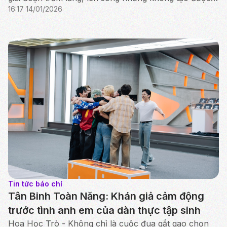
16:17 14/01/2026
sức hút như kỳ vọng.
Tin tức báo chí
Tân Binh Toàn Năng: Khán giả cảm động
trước tình anh em của dàn thực tập sinh
Hoa Học Trò - Không chỉ là cuộc đua gắt gao chọn