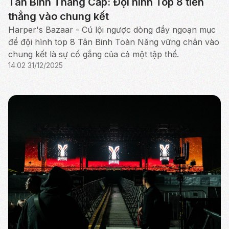
Tân Binh Thăng Cấp: Đội hình Top 8 tiến
thẳng vào chung kết
Harper's Bazaar - Cú lội ngược dòng đầy ngoạn mục
để đội hình top 8 Tân Binh Toàn Năng vững chân vào
chung kết là sự cố gắng của cả một tập thể.
14:02 31/12/2025