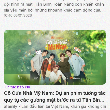
đội hình ra mắt, Tân Binh Toàn Năng còn khiến khán
giả yêu mến bởi những khoảnh khắc cảm động của
10:40 05/01/2026
tình anh em phía sau ánh đèn sân khấu.
Tin tức báo chí
Gõ Cửa Nhà Mỹ Nam: Dự án phim tương tác
quy tụ các gương mặt bước ra từ Tân Binh
Toàn Năng
afamily - Lần đầu tiên tại Việt Nam, khán giả không chỉ