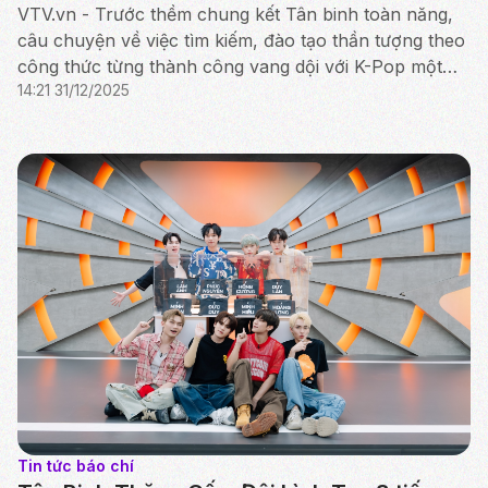
VTV.vn - Trước thềm chung kết Tân binh toàn năng,
câu chuyện về việc tìm kiếm, đào tạo thần tượng theo
công thức từng thành công vang dội với K-Pop một
14:21 31/12/2025
lần nữa lại được nhắc tới.
Tin tức báo chí