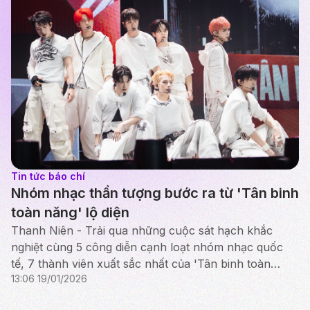
Tin tức báo chí
Nhóm nhạc thần tượng bước ra từ 'Tân binh
toàn năng' lộ diện
Thanh Niên - Trải qua những cuộc sát hạch khắc
nghiệt cùng 5 công diễn cạnh loạt nhóm nhạc quốc
tế, 7 thành viên xuất sắc nhất của 'Tân binh toàn
13:06 19/01/2026
năng' vừa tạo thành nhóm nhạc Uprize. Họ tham
vọng đưa âm...