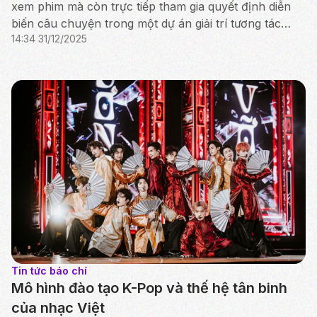
xem phim mà còn trực tiếp tham gia quyết định diễn
biến câu chuyện trong một dự án giải trí tương tác
14:34 31/12/2025
cùng thần tượng, mở ra hướng tiếp cận mới cho...
Tin tức báo chí
Mô hình đào tạo K-Pop và thế hệ tân binh
của nhạc Việt