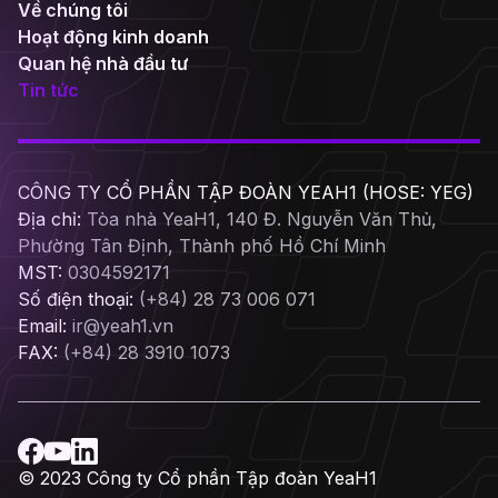
Về chúng tôi
Hoạt động kinh doanh
Quan hệ nhà đầu tư
Tin tức
CÔNG TY CỔ PHẦN TẬP ĐOÀN YEAH1 (HOSE: YEG)
Địa chỉ:
Tòa nhà YeaH1, 140 Đ. Nguyễn Văn Thủ,
Phường Tân Định, Thành phố Hồ Chí Minh
MST:
0304592171
Số điện thoại:
(+84) 28 73 006 071
Email:
ir@yeah1.vn
FAX:
(+84) 28 3910 1073
© 2023 Công ty Cổ phần Tập đoàn YeaH1