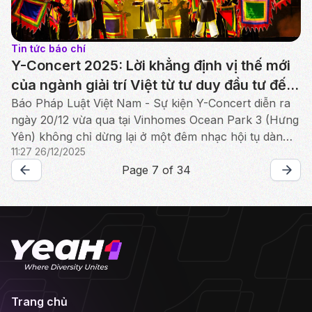
Tin tức báo chí
Y-Concert 2025: Lời khẳng định vị thế mới
của ngành giải trí Việt từ tư duy đầu tư đến
bản sắc văn hóa
Báo Pháp Luật Việt Nam - Sự kiện Y-Concert diễn ra
ngày 20/12 vừa qua tại Vinhomes Ocean Park 3 (Hưng
Yên) không chỉ dừng lại ở một đêm nhạc hội tụ dàn
11:27 26/12/2025
sao "khủng".
Page 7 of 34
Trang chủ