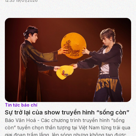
12:35 19/01/2026
vọng sẽ trở thành đại diện mới của V-pop với tham
vọng đưa ...
Tin tức báo chí
Sự trở lại của show truyền hình “sống còn”
Báo Văn Hoá - Các chương trình truyền hình “sống
còn” tuyển chọn thần tượng tại Việt Nam từng trải qua
giai đoạn trầm lắng, lên sóng nhưng không tạo được