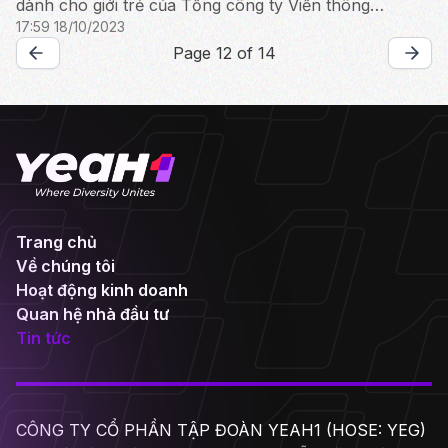
dành cho giới trẻ của Tổng công ty Viễn thông
17:59 18/10/2023
Mobifone, đã ký thoả thuận hợp tác toàn diện trong
lĩnh vực phát ...
Page 12 of 14
Trang chủ
Về chúng tôi
Hoạt động kinh doanh
Quan hệ nhà đầu tư
Tin tức
CÔNG TY CỔ PHẦN TẬP ĐOÀN YEAH1 (HOSE: YEG)