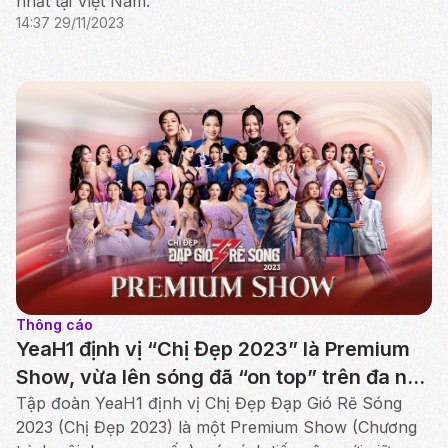
nhất tại Việt Nam.
14:37 29/11/2023
Thông cáo
YeaH1 định vị “Chị Đẹp 2023” là Premium
Show, vừa lên sóng đã “on top” trên đa nền
tảng
Tập đoàn YeaH1 định vị Chị Đẹp Đạp Gió Rẽ Sóng
2023 (Chị Đẹp 2023) là một Premium Show (Chương