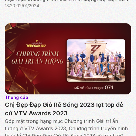
18:20 02/01/2024
sản xuất cho biết, đây là giải thưởng ghi nhận sự...
Thông cáo
Chị Đẹp Đạp Gió Rẽ Sóng 2023 lọt top đề
cử VTV Awards 2023
Góp mặt trong hạng mục Chương trình Giải trí ấn
tượng ở VTV Awards 2023, Chương trình truyền hình
thực tế Chị Đẹp Đạp Gió Rẽ Sóng 2023 sẽ tranh cử