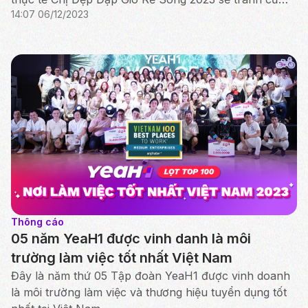
14:07 06/12/2023
cùng 5 ứng cử viên khác qua 2 vòng bình chọn.
Thông cáo
05 năm YeaH1 được vinh danh là môi
trường làm việc tốt nhất Việt Nam
Đây là năm thứ 05 Tập đoàn YeaH1 được vinh doanh
là môi trường làm việc và thương hiệu tuyển dụng tốt