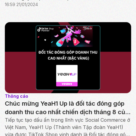
16:59 21/01/2024
những con người, kể những câu chuyện truyền cảm
hứng...
Thông cáo
Chúc mừng YeaH1 Up là đối tác đóng góp
doanh thu cao nhất chiến dịch tháng 8 của
TikTok Shop Việt Nam
Tiếp tục tạo dấu ấn trong lĩnh vực Social Commerce ở
Việt Nam, YeaH1 Up (Thành viên Tập đoàn YeaH1)
vừa được TikTok Shop vinh danh là Đối tác đóng góp