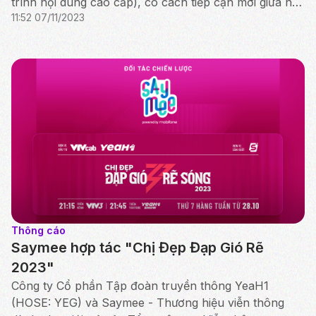
trình nội dung cao cấp), có cách tiếp cận mới giữa nội
11:52 07/11/2023
dung giải trí mà còn đáp ứng nhu cầu của khán giả và
...
Thông cáo
Saymee hợp tác "Chị Đẹp Đạp Gió Rẽ
2023"
Công ty Cổ phần Tập đoàn truyền thông YeaH1
(HOSE: YEG) và Saymee - Thương hiệu viễn thông