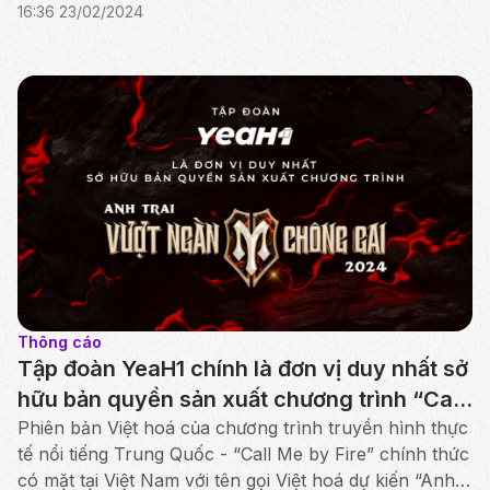
16:36 23/02/2024
“Mẹ Siêu Nhân” vào tháng 03/2024. “Super Mo...
Thông cáo
Tập đoàn YeaH1 chính là đơn vị duy nhất sở
hữu bản quyền sản xuất chương trình “Call
Me by Fire - Anh Trai Vượt Ngàn Chông
Phiên bản Việt hoá của chương trình truyền hình thực
tế nổi tiếng Trung Quốc - “Call Me by Fire” chính thức
Gai" của MangoTV
có mặt tại Việt Nam với tên gọi Việt hoá dự kiến “Anh