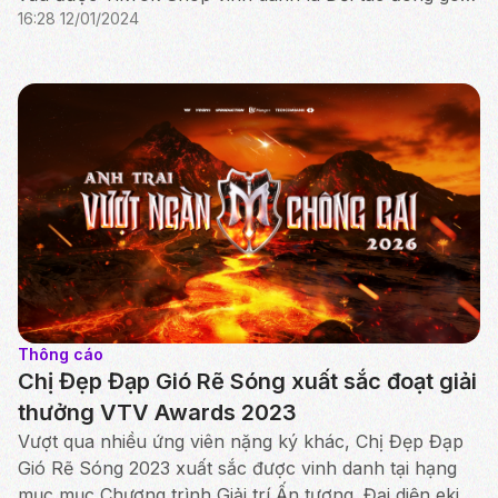
16:28 12/01/2024
doanh thu cao nhất - Bậc Vàng trong chiến dịch
"Sale...
Thông cáo
Chị Đẹp Đạp Gió Rẽ Sóng xuất sắc đoạt giải
thưởng VTV Awards 2023
Vượt qua nhiều ứng viên nặng ký khác, Chị Đẹp Đạp
Gió Rẽ Sóng 2023 xuất sắc được vinh danh tại hạng
mục mục Chương trình Giải trí Ấn tượng. Đại diện ekip