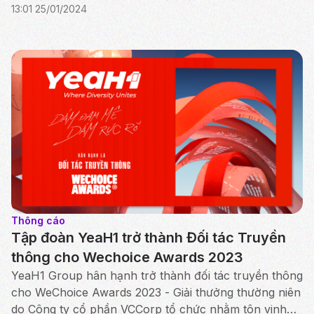
13:01 25/01/2024
Trai Vượt Ngàn Chông Gai” vào tháng 06/20...
Thông cáo
Tập đoàn YeaH1 trở thành Đối tác Truyền
thông cho Wechoice Awards 2023
YeaH1 Group hân hạnh trở thành đối tác truyền thông
cho WeChoice Awards 2023 - Giải thưởng thường niên
do Công ty cổ phần VCCorp tổ chức nhằm tôn vinh