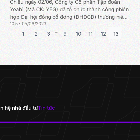
Chiều ngày 02/06, Công ty Cổ phần Tập đoàn
Yeah1 (Mã CK: YEG) đã tổ chức thành công phiên
họp Đại hội đồng cổ đông (ĐHĐCĐ) thường niên
10:57 05/06/2023
2023. Tại phiên họp, Hội đồng Quản trị đã báo
...
cáo đến Đại hội đồng C...
1
2
3
9
10
11
12
13
n hệ nhà đầu tư
Tin tức