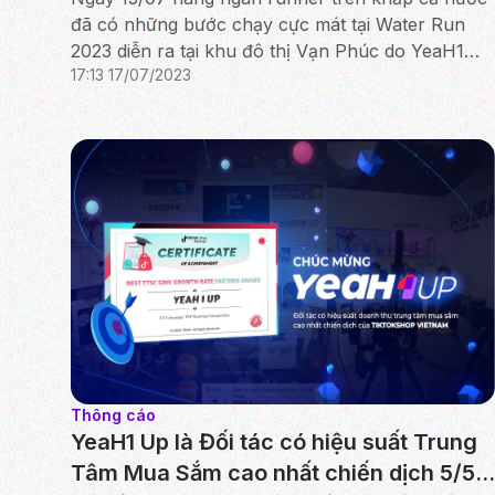
đã có những bước chạy cực mát tại Water Run
2023 diễn ra tại khu đô thị Vạn Phúc do YeaH1
17:13 17/07/2023
Network (Công ty thành viên Tập đoàn YeaH1) tổ
chức.
Thông cáo
YeaH1 Up là Đối tác có hiệu suất Trung
Tâm Mua Sắm cao nhất chiến dịch 5/5