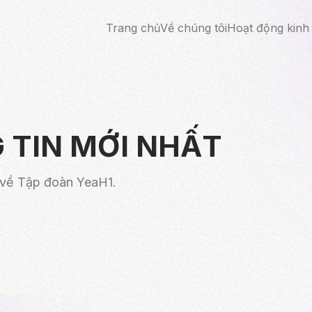
Trang chủ
Về chúng tôi
Hoạt động kinh
 TIN MỚI NHẤT
t về Tập đoàn YeaH1.