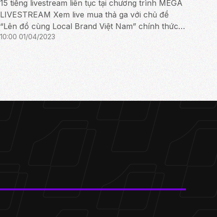
15 tiếng livestream liên tục tại chương trình MEGA
LIVESTREAM Xem live mua thả ga với chủ đề
“Lên đồ cùng Local Brand Việt Nam” chính thức
10:00 01/04/2023
mở màn vào 12h ngày 02/03 tới đây.