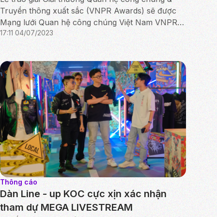
Truyền thông xuất sắc (VNPR Awards) sẽ được
Mạng lưới Quan hệ công chúng Việt Nam VNPR
17:11 04/07/2023
tổ chức tối ngày 05/7/2023 tại TP.HCM.
Thông cáo
Dàn Line - up KOC cực xịn xác nhận
tham dự MEGA LIVESTREAM