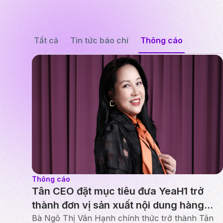
Tất cả
Tin tức báo chí
Thông cáo
Thông cáo
Tân CEO đặt mục tiêu đưa YeaH1 trở
thành đơn vị sản xuất nội dung hàng
đầu
Bà Ngô Thị Vân Hạnh chính thức trở thành Tân