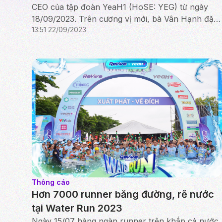
CEO của tập đoàn YeaH1 (HoSE: YEG) từ ngày
18/09/2023. Trên cương vị mới, bà Vân Hạnh đặt
13:51 22/09/2023
mục tiêu giúp YeaH1 bứt phá và trở thành một
Content Hub của thị trư...
Thông cáo
Hơn 7000 runner băng đường, rẽ nước
tại Water Run 2023
Ngày 15/07 hàng ngàn runner trên khắp cả nước