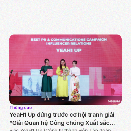
Thông cáo
YeaH1 Up đứng trước cơ hội tranh giải
“Giải Quan hệ Công chúng Xuất sắc
Việc YeaH1 Up (Công ty thành viên Tập đoàn