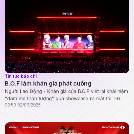
Tin tức báo chí
B.O.F làm khán giả phát cuồng
Người Lao Động - Khán giả của B.O.F viết lại khái niệm
"đam mê thần tượng" qua showcase ra mắt tối 1-6.
09:59 02/06/2025