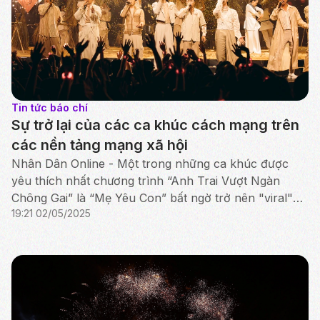
Tin tức báo chí
Sự trở lại của các ca khúc cách mạng trên
các nền tảng mạng xã hội
Nhân Dân Online - Một trong những ca khúc được
yêu thích nhất chương trình “Anh Trai Vượt Ngàn
Chông Gai” là “Mẹ Yêu Con” bất ngờ trở nên "viral"
19:21 02/05/2025
trong dịp kỷ niệm 50 năm Ngày Giải phóng miền nam.