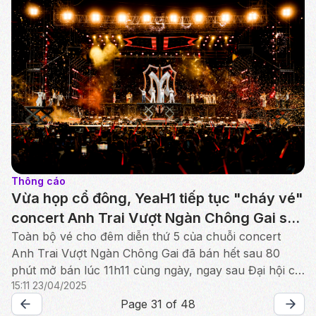
Thông cáo
Vừa họp cổ đông, YeaH1 tiếp tục "cháy vé"
concert Anh Trai Vượt Ngàn Chông Gai sau
80 phút mở bán
Toàn bộ vé cho đêm diễn thứ 5 của chuỗi concert
Anh Trai Vượt Ngàn Chông Gai đã bán hết sau 80
phút mở bán lúc 11h11 cùng ngày, ngay sau Đại hội cổ
15:11 23/04/2025
đông YeaH1.
Page 31 of 48