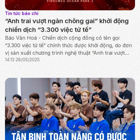
Tin tức báo chí
“Anh trai vượt ngàn chông gai” khởi động
chiến dịch “3.300 việc tử tế”
Báo Văn Hoá - Chiến dịch cộng đồng có tên gọi
“3.300 việc tử tế” chính thức được khởi động, do đơn
vị sản xuất chương trình nghệ thuật “Anh trai vượt
14:13 28/05/2025
ngàn chông gai” phát động, phối hợp cùng cộng đồng
ng...