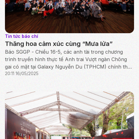
Tin tức báo chí
Thăng hoa cảm xúc cùng “Mưa lửa”
Báo SGGP - Chiều 16-5, các anh tài trong chương
trình truyền hình thực tế Anh trai Vượt ngàn Chông
gai có mặt tại Galaxy Nguyễn Du (TPHCM) chính thức
20:11 16/05/2025
ra mắt khán giả bộ phim tư liệu mang tên Mưa lửa.