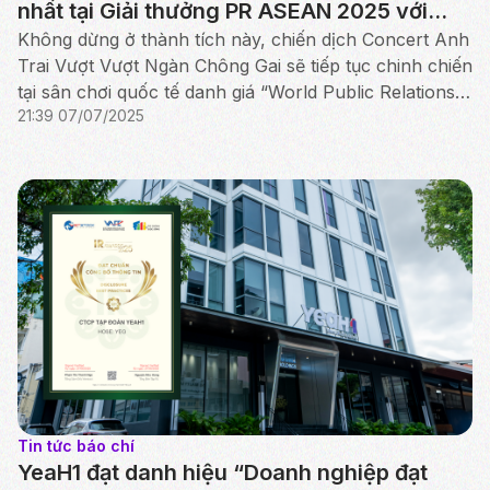
nhất tại Giải thưởng PR ASEAN 2025 với
Concert "Anh Trai Vượt Ngàn Chông Gai"
Không dừng ở thành tích này, chiến dịch Concert Anh
Trai Vượt Vượt Ngàn Chông Gai sẽ tiếp tục chinh chiến
tại sân chơi quốc tế danh giá “World Public Relations
21:39 07/07/2025
and Communication Awards 2025” sắp tới
Tin tức báo chí
YeaH1 đạt danh hiệu “Doanh nghiệp đạt