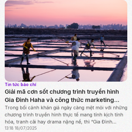
Tin tức báo chí
Giải mã cơn sốt chương trình truyền hình
Gia Đình Haha và công thức marketing
chữa lành từ giá trị thực
Trong bối cảnh khán giả ngày càng mệt mỏi với những
chương trình truyền hình thực tế mang tính kịch tính
hóa, tranh cãi hay drama nặng nề, thì “Gia Đình
13:18 18/07/2025
Haha" lại bất ngờ xuất hiện như một làn gió mới