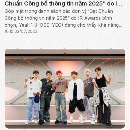
Chuẩn Công bố thông tin năm 2025” do IR
Awards bình chọn
Góp mặt trong danh sách các đơn vị “Đạt Chuẩn
Công bố thông tin năm 2025” do IR Awards bình
chọn, YeaH1 (HOSE: YEG) đang cho thấy khả năng
16:15 02/07/2025
phục hồi và tầm nhìn dài hạn của tập đoàn này.