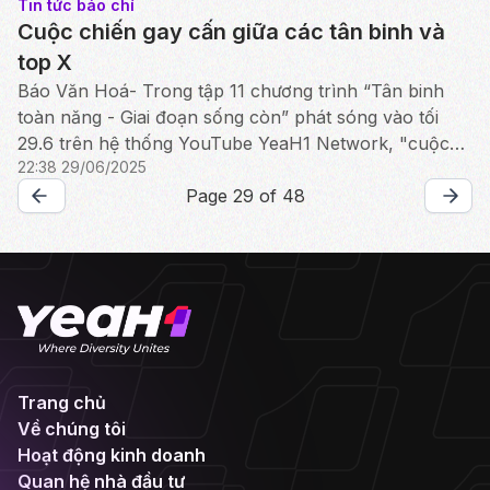
Tin tức báo chí
Cuộc chiến gay cấn giữa các tân binh và
top X
Báo Văn Hoá- Trong tập 11 chương trình “Tân binh
toàn năng - Giai đoạn sống còn” phát sóng vào tối
29.6 trên hệ thống YouTube YeaH1 Network, "cuộc
22:38 29/06/2025
chiến" sống còn giữa các tân binh và top X đã chính
thức...
Page 29 of 48
Trang chủ
Về chúng tôi
Hoạt động kinh doanh
Quan hệ nhà đầu tư