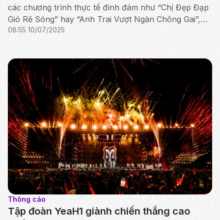
các chương trình thực tế đình đám như “Chị Đẹp Đạp
Gió Rẽ Sóng” hay “Anh Trai Vượt Ngàn Chông Gai”,
08:55 10/07/2025
YEAH1 tiếp tục khẳng định vị thế với một sản phẩm
giả...
Thông cáo
Tập đoàn YeaH1 giành chiến thắng cao