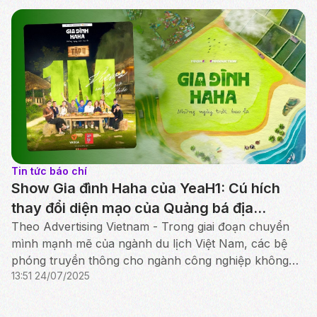
Tin tức báo chí
Show Gia đình Haha của YeaH1: Cú hích
thay đổi diện mạo của Quảng bá địa
phương
Theo Advertising Vietnam - Trong giai đoạn chuyển
mình mạnh mẽ của ngành du lịch Việt Nam, các bệ
phóng truyền thông cho ngành công nghiệp không
13:51 24/07/2025
khói này ngày càng được chú ý và phát triển.