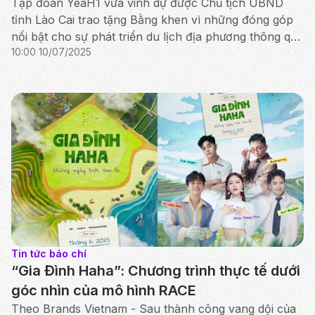
qua chương trình “Gia Đình Haha”
Tập đoàn YeaH1 vừa vinh dự được Chủ tịch UBND
tỉnh Lào Cai trao tặng Bằng khen vì những đóng góp
nổi bật cho sự phát triển du lịch địa phương thông qua
10:00 10/07/2025
chương trình truyền hình thực tế “Gia Đình Haha”....
Tin tức báo chí
“Gia Đình Haha”: Chương trình thực tế dưới
góc nhìn của mô hình RACE
Theo Brands Vietnam - Sau thành công vang dội của