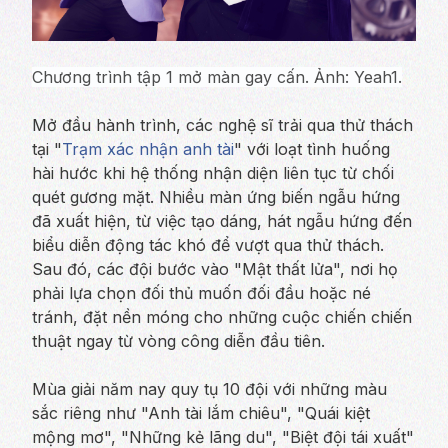
Chương trình tập 1 mở màn gay cấn. Ảnh: Yeah1.
Mở đầu hành trình, các nghệ sĩ trải qua thử thách
tại "
Trạm xác nhận anh tài
" với loạt tình huống
hài hước khi hệ thống nhận diện liên tục từ chối
quét gương mặt. Nhiều màn ứng biến ngẫu hứng
đã xuất hiện, từ việc tạo dáng, hát ngẫu hứng đến
biểu diễn động tác khó để vượt qua thử thách.
Sau đó, các đội bước vào "Mật thất lửa", nơi họ
phải lựa chọn đối thủ muốn đối đầu hoặc né
tránh, đặt nền móng cho những cuộc chiến chiến
thuật ngay từ vòng công diễn đầu tiên.
Mùa giải năm nay quy tụ 10 đội với những màu
sắc riêng như "Anh tài lắm chiêu", "Quái kiệt
mộng mơ", "Những kẻ lãng du", "Biệt đội tái xuất"