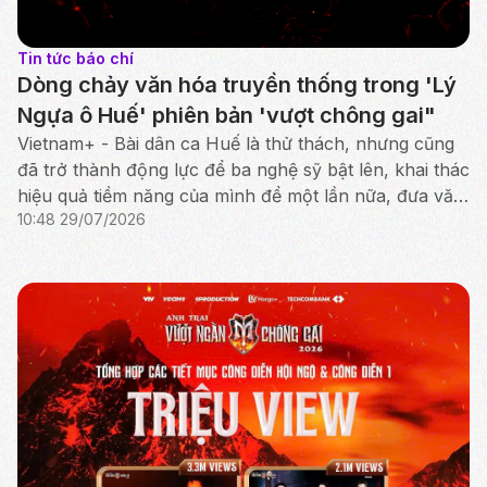
Tin tức báo chí
Dòng chảy văn hóa truyền thống trong 'Lý
Ngựa ô Huế' phiên bản 'vượt chông gai"
Vietnam+ - Bài dân ca Huế là thử thách, nhưng cũng
đã trở thành động lực để ba nghệ sỹ bật lên, khai thác
hiệu quả tiềm năng của mình để một lần nữa, đưa văn
10:48 29/07/2026
hóa truyền thống tỏa sáng rực rỡ.