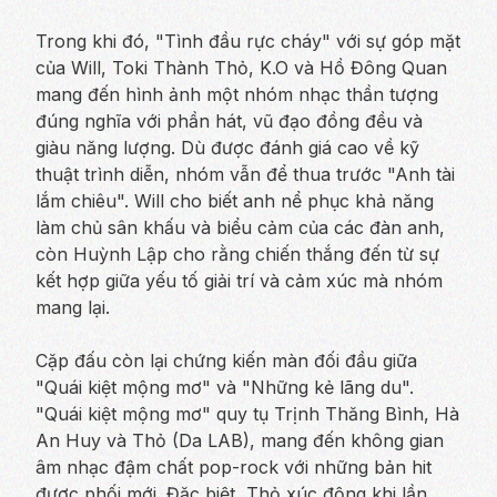
Trong khi đó, "Tình đầu rực cháy" với sự góp mặt
của Will, Toki Thành Thỏ, K.O và Hồ Đông Quan
mang đến hình ảnh một nhóm nhạc thần tượng
đúng nghĩa với phần hát, vũ đạo đồng đều và
giàu năng lượng. Dù được đánh giá cao về kỹ
thuật trình diễn, nhóm vẫn để thua trước "Anh tài
lắm chiêu". Will cho biết anh nể phục khả năng
làm chủ sân khấu và biểu cảm của các đàn anh,
còn Huỳnh Lập cho rằng chiến thắng đến từ sự
kết hợp giữa yếu tố giải trí và cảm xúc mà nhóm
mang lại.
Cặp đấu còn lại chứng kiến màn đối đầu giữa
"Quái kiệt mộng mơ" và "Những kẻ lãng du".
"Quái kiệt mộng mơ" quy tụ Trịnh Thăng Bình, Hà
An Huy và Thỏ (Da LAB), mang đến không gian
âm nhạc đậm chất pop-rock với những bản hit
được phối mới. Đặc biệt, Thỏ xúc động khi lần