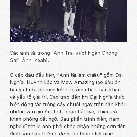
Các anh tài trong "Anh Trai Vượt Ngàn Chông
Gai". Ảnh: Yeah1.
Ở cặp đấu đầu tiên, "Anh tài lắm chiêu" gồm Đại
Nghĩa, Huỳnh Lập và Mew Amazing tạo dấu ấn
bằng chuỗi tiết mục kết hợp âm nhạc, sân khấu
và yếu tố giải trí. Cao trào đến khi Đại Nghĩa thực
hiện động tác trồng cây chuối ngay trên sân khấu
nhưng vẫn giữ ổn định phần hát live, khiến cả
khán phòng bất ngờ. Sau phần trình diễn, nam
nghệ sĩ tiết lộ anh phải chấp nhận những cơn tiền
đình sau hậu trường để hoàn thành tiết mục.