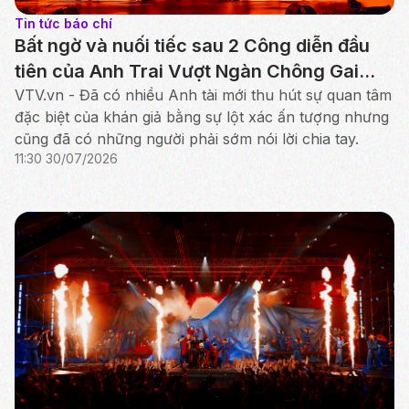
Tin tức báo chí
Bất ngờ và nuối tiếc sau 2 Công diễn đầu
tiên của Anh Trai Vượt Ngàn Chông Gai
2026
VTV.vn - Đã có nhiều Anh tài mới thu hút sự quan tâm
đặc biệt của khán giả bằng sự lột xác ấn tượng nhưng
cũng đã có những người phải sớm nói lời chia tay.
11:30 30/07/2026