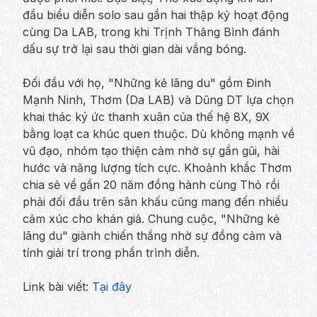
đầu biểu diễn solo sau gần hai thập kỷ hoạt động
cùng Da LAB, trong khi Trịnh Thăng Bình đánh
dấu sự trở lại sau thời gian dài vắng bóng.
Đối đầu với họ, "Những kẻ lãng du" gồm Đinh
Mạnh Ninh, Thơm (Da LAB) và Dũng DT lựa chọn
khai thác ký ức thanh xuân của thế hệ 8X, 9X
bằng loạt ca khúc quen thuộc. Dù không mạnh về
vũ đạo, nhóm tạo thiện cảm nhờ sự gần gũi, hài
hước và năng lượng tích cực. Khoảnh khắc Thơm
chia sẻ về gần 20 năm đồng hành cùng Thỏ rồi
phải đối đầu trên sân khấu cũng mang đến nhiều
cảm xúc cho khán giả. Chung cuộc, "Những kẻ
lãng du" giành chiến thắng nhờ sự đồng cảm và
tính giải trí trong phần trình diễn.
Link bài viết:
Tại đây