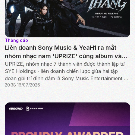
Thông cáo
Liên doanh Sony Music & YeaH1 ra mắt
nhóm nhạc nam 'UPRIZE' cùng album và
MV debut "THĂNG"
UPRIZE, nhóm nhạc 7 thành viên được thành lập từ
SYE Holdings - liên doanh chiến lược giữa hai tập
đoàn giải trí đình đám là Sony Music Entertainment và
20:38 16/07/2026
YeaH1, vừa chính thức ra mắt MV debut Thăng