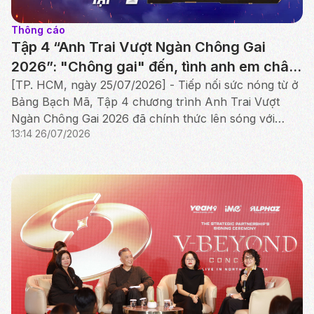
Thông cáo
Tập 4 “Anh Trai Vượt Ngàn Chông Gai
2026”: "Chông gai" đến, tình anh em chân
thành thắp sáng Công diễn đầu tiên
[TP. HCM, ngày 25/07/2026] - Tiếp nối sức nóng từ ở
Bảng Bạch Mã, Tập 4 chương trình Anh Trai Vượt
Ngàn Chông Gai 2026 đã chính thức lên sóng với
13:14 26/07/2026
cuộc tranh tài nghẹt thở của Bảng Hắc Mã