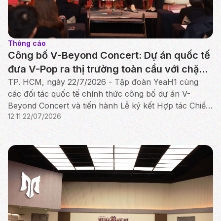
Thông cáo
Công bố V-Beyond Concert: Dự án quốc tế
đưa V-Pop ra thị trường toàn cầu với chặng
đầu tiên tại Bắc Mỹ
TP. HCM, ngày 22/7/2026 - Tập đoàn YeaH1 cùng
các đối tác quốc tế chính thức công bố dự án V-
Beyond Concert và tiến hành Lễ ký kết Hợp tác Chiến
12:11 22/07/2026
lược giữa YeaH1, iMe Entertainment Group và AlphaZ.