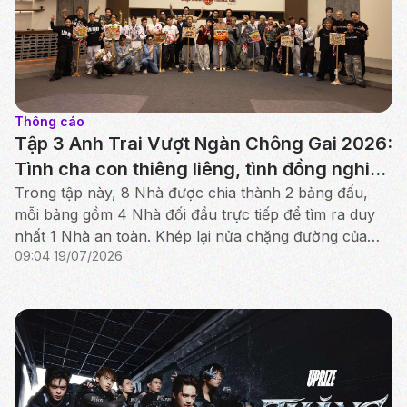
Thông cáo
Tập 3 Anh Trai Vượt Ngàn Chông Gai 2026:
Tình cha con thiêng liêng, tình đồng nghiệp
chân thành hiện lên sân khấu
Trong tập này, 8 Nhà được chia thành 2 bảng đấu,
mỗi bảng gồm 4 Nhà đối đầu trực tiếp để tìm ra duy
nhất 1 Nhà an toàn. Khép lại nửa chặng đường của
09:04 19/07/2026
Công diễn 1, bảng đấu “Bạch Mã” đã lộ diện kết quả.