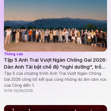
Thông cáo
Tập 5 Anh Trai Vượt Ngàn Chông Gai 2026:
Dàn Anh Tài bật chế độ "nghỉ dưỡng", trổ
tài chăn cừu, nấu ăn tại Ninh Thuận
Tập 5 của chương trình Anh Trai Vượt Ngàn Chông
Gai 2026 công bố kết quả cùng những dư âm cảm xúc
của Công diễn 1.
10:58 02/08/2026