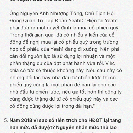
Ông Nguyễn Ảnh Nhượng Tống, Chủ Tịch Hội
Đồng Quản Trị Tập Đoàn Yeah1: “Hiện tại Yeah1
phải đưa ra một quyết định là mua cổ phiếu quỹ.
Trong thời gian qua, đã có nhiều ý kiến của cổ
đông đề nghị mua lại cổ phiếu quỹ trong trường
hợp cổ phiếu của Yeah1 đang đi xuống. Nên phải
cân đối nguồn lực là sử dụng lợi nhuận và một
phần thặng dư của đợt phát hành vừa rồi. Việc
chia cổ tức sẽ thuộc khoảng này. Nếu sau này có
những đối tác hay nhà đầu tư chiến lược thì cổ
phiếu quỹ cũng là một phần để bán lại cho các
nhà đầu tư chiến lược, nếu giá tốt hơn thì công ty
cũng được thặng dư từ cổ phiếu quỹ này và các
cổ đông cũng được lợi trong dài hạn.”
Năm 2018 vì sao số tiền trích cho HĐQT lại tăng
hơn mức đã duyệt? Nguyên nhân mức thù lao