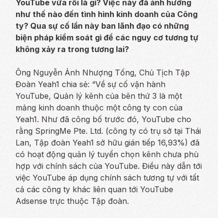
YouTube vừa rồi là gì? Việc này đã ảnh hưởng
như thế nào đến tình hình kinh doanh của Công
ty? Qua sự cố lần này ban lãnh đạo có những
biện pháp kiểm soát gì để các nguy cơ tương tự
không xảy ra trong tương lai?
Ông Nguyễn Ảnh Nhượng Tống, Chủ Tịch Tập
Đoàn Yeah1 chia sẻ: “Về sự cố vận hành
YouTube, Quản lý kênh của bên thứ 3 là một
mảng kinh doanh thuộc một công ty con của
Yeah1. Như đã công bố trước đó, YouTube cho
rằng SpringMe Pte. Ltd. (công ty có trụ sở tại Thái
Lan, Tập đoàn Yeah1 sở hữu gián tiếp 16,93%) đã
có hoạt động quản lý tuyển chọn kênh chưa phù
hợp với chính sách của YouTube. Điều này dẫn tới
việc YouTube áp dụng chính sách tương tự với tất
cả các công ty khác liên quan tới YouTube
Adsense trực thuộc Tập đoàn.