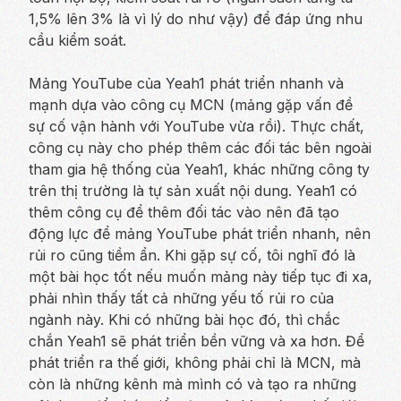
1,5% lên 3% là vì lý do như vậy) để đáp ứng nhu
cầu kiểm soát.
Mảng YouTube của Yeah1 phát triển nhanh và
mạnh dựa vào công cụ MCN (mảng gặp vấn đề
sự cố vận hành với YouTube vừa rồi). Thực chất,
công cụ này cho phép thêm các đối tác bên ngoài
tham gia hệ thống của Yeah1, khác những công ty
trên thị trường là tự sản xuất nội dung. Yeah1 có
thêm công cụ để thêm đối tác vào nên đã tạo
động lực để mảng YouTube phát triển nhanh, nên
rủi ro cũng tiềm ẩn. Khi gặp sự cố, tôi nghĩ đó là
một bài học tốt nếu muốn mảng này tiếp tục đi xa,
phải nhìn thấy tất cả những yếu tố rủi ro của
ngành này. Khi có những bài học đó, thì chắc
chắn Yeah1 sẽ phát triển bền vững và xa hơn. Để
phát triển ra thế giới, không phải chỉ là MCN, mà
còn là những kênh mà mình có và tạo ra những