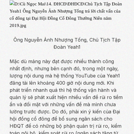
Ông Nguyễn Ảnh Nhượng Tống, Chủ Tịch Tập
Đoàn Yeah1
Mặc dù mảng này đạt được nhiều thành công
nhất định, nhưng bên cạnh đó, trong một ngày,
lượng nội dung mà hệ thống YouTube của Yeah1
đăng tải lên khoảng 400 giờ nội dung mới. Khi
phát triển nhanh quá thì hệ thống vận hành và
quản lý sẽ phát xuất hiện nhiều vấn đề rủi ro tiềm
ẩn và đối mặt với những vấn đề mà mình chưa
lường trước được. Do đó, phải xin ý kiến của Đại
hội đồng cổ đông để bổ sung ngân sách cho
HĐQT để có những bộ phận quản trị rủi ro, kiểm
toán nội bộ, kiểm soát rủi ro (ngân sách tăng từ