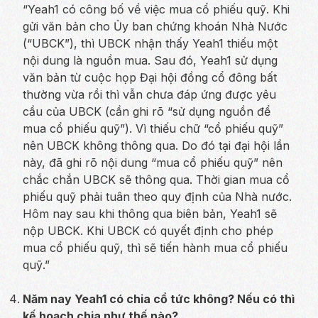
“Yeah1 có công bố về việc mua cổ phiếu quỹ. Khi
gửi văn bản cho Ủy ban chứng khoán Nhà Nước
(“UBCK”), thì UBCK nhận thấy Yeah1 thiếu một
nội dung là nguồn mua. Sau đó, Yeah1 sử dụng
văn bản từ cuộc họp Đại hội đồng cổ đông bất
thường vừa rồi thì vẫn chưa đáp ứng được yêu
cầu của UBCK (cần ghi rõ “sử dụng nguồn để
mua cổ phiếu quỹ”). Vì thiếu chữ “cổ phiếu quỹ”
nên UBCK không thông qua. Do đó tại đại hội lần
này, đã ghi rõ nội dung “mua cổ phiếu quỹ” nên
chắc chắn UBCK sẽ thông qua. Thời gian mua cổ
phiếu quỹ phải tuân theo quy định của Nhà nước.
Hôm nay sau khi thông qua biên bản, Yeah1 sẽ
nộp UBCK. Khi UBCK có quyết định cho phép
mua cổ phiếu quỹ, thì sẽ tiến hành mua cổ phiếu
quỹ.”
Năm nay Yeah1 có chia cổ tức không? Nếu có thì
kế hoạch chia như thế nào?