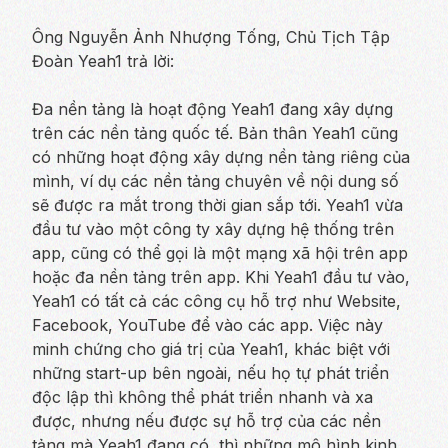
Ông Nguyễn Ảnh Nhượng Tống, Chủ Tịch Tập
Đoàn Yeah1 trả lời:
Đa nền tảng là hoạt động Yeah1 đang xây dựng
trên các nền tảng quốc tế. Bản thân Yeah1 cũng
có những hoạt động xây dựng nền tảng riêng của
mình, ví dụ các nền tảng chuyên về nội dung số
sẽ được ra mắt trong thời gian sắp tới. Yeah1 vừa
đầu tư vào một công ty xây dựng hệ thống trên
app, cũng có thể gọi là một mạng xã hội trên app
hoặc đa nền tảng trên app. Khi Yeah1 đầu tư vào,
Yeah1 có tất cả các công cụ hỗ trợ như Website,
Facebook, YouTube để vào các app. Việc này
minh chứng cho giá trị của Yeah1, khác biệt với
những start-up bên ngoài, nếu họ tự phát triển
độc lập thì không thể phát triển nhanh và xa
được, nhưng nếu được sự hỗ trợ của các nền
tảng mà Yeah1 đang có, thì những mô hình kinh