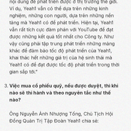
nội dung để phát triển được ở thị trường thế giới.
Ví dụ, Yeah1 vẫn có thể dựa trên những kinh
nghiệm, những con người, dựa trên những nền
tảng mà Yeah1 có để phát triển. Hiện tại, Yeah1
vẫn rất tích cực đàm phán với YouTube để đạt
được những kết quả tốt nhất cho Công ty. Như
vậy cũng phải tập trung phát triển những mảng
khác để đảm bảo tốc độ phát triển của Yeah1,
khai thác hết những giá trị của hệ sinh thái mà
Yeah1 có để đạt được tốc độ phát triển trong thời
gian sắp tới.”
Việc mua cổ phiếu quỹ, nếu được duyệt, thì khi
nào sẽ thi hành và theo nguyên tắc như thế
nào?
Ông Nguyễn Ảnh Nhượng Tống, Chủ Tịch Hội
Đồng Quản Trị Tập Đoàn Yeah1 chia sẻ: