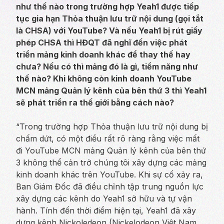
như thế nào trong trường hợp Yeah1 được tiếp
tục gia hạn Thỏa thuận lưu trữ nội dung (gọi tắt
là CHSA) với YouTube? Và nếu Yeah1 bị rút giấy
phép CHSA thì HĐQT đã nghĩ đến việc phát
triển mảng kinh doanh khác để thay thế hay
chưa? Nếu có thì mảng đó là gì, tiềm năng như
thế nào? Khi không còn kinh doanh YouTube
MCN mảng Quản lý kênh của bên thứ 3 thì Yeah1
sẽ phát triển ra thế giới bằng cách nào?
“Trong trường hợp Thỏa thuận lưu trữ nội dung bị
chấm dứt, có một điều rất rõ ràng rằng việc mất
đi YouTube MCN mảng Quản lý kênh của bên thứ
3 không thể cản trở chúng tôi xây dựng các mảng
kinh doanh khác trên YouTube. Khi sự cố xảy ra,
Ban Giám Đốc đã điều chỉnh tập trung nguồn lực
xây dựng các kênh do Yeah1 sở hữu và tự vận
hành. Tính đến thời điểm hiện tại, Yeah1 đã xây
dựng kênh Nickoledeon (Nickelodeon Việt Nam,