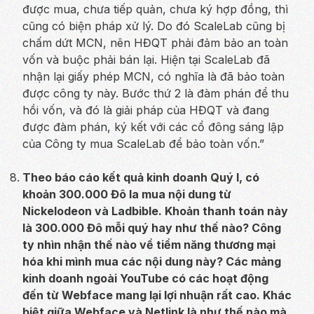
được mua, chưa tiếp quản, chưa ký hợp đồng, thì
cũng có biện pháp xử lý. Do đó ScaleLab cũng bị
chấm dứt MCN, nên HĐQT phải đảm bảo an toàn
vốn và buộc phải bán lại. Hiện tại ScaleLab đã
nhận lại giấy phép MCN, có nghĩa là đã bảo toàn
được công ty này. Bước thứ 2 là đàm phán để thu
hồi vốn, và đó là giải pháp của HĐQT và đang
được đàm phán, ký kết với các cổ đông sáng lập
của Công ty mua ScaleLab để bảo toàn vốn.”
Theo báo cáo kết quả kinh doanh Quý I, có
khoản 300.000 Đô la mua nội dung từ
Nickelodeon và Ladbible. Khoản thanh toán này
là 300.000 Đô mỗi quý hay như thế nào? Công
ty nhìn nhận thế nào về tiềm năng thương mại
hóa khi mình mua các nội dung này? Các mảng
kinh doanh ngoài YouTube có các hoạt động
đến từ Webface mang lại lợi nhuận rất cao. Khác
biệt giữa Webface và Netlink là như thế nào mà