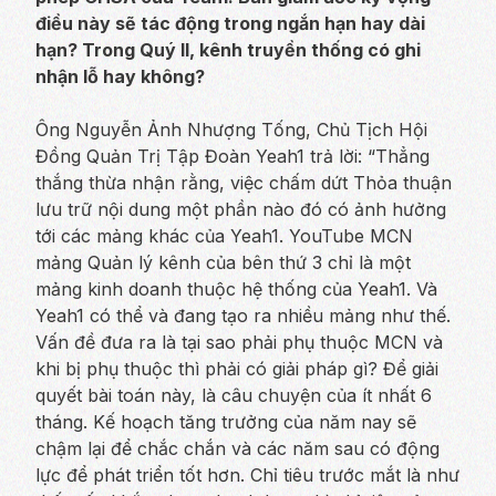
điều này sẽ tác động trong ngắn hạn hay dài
hạn? Trong Quý II, kênh truyền thống có ghi
nhận lỗ hay không?
Ông Nguyễn Ảnh Nhượng Tống, Chủ Tịch Hội
Đồng Quản Trị Tập Đoàn Yeah1 trả lời: “Thẳng
thắng thừa nhận rằng, việc chấm dứt Thỏa thuận
lưu trữ nội dung một phần nào đó có ảnh hưởng
tới các mảng khác của Yeah1. YouTube MCN
mảng Quản lý kênh của bên thứ 3 chỉ là một
mảng kinh doanh thuộc hệ thống của Yeah1. Và
Yeah1 có thể và đang tạo ra nhiều mảng như thế.
Vấn đề đưa ra là tại sao phải phụ thuộc MCN và
khi bị phụ thuộc thì phải có giải pháp gì? Để giải
quyết bài toán này, là câu chuyện của ít nhất 6
tháng. Kế hoạch tăng trưởng của năm nay sẽ
chậm lại để chắc chắn và các năm sau có động
lực để phát triển tốt hơn. Chỉ tiêu trước mắt là như