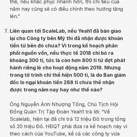
thế, nếu khắc phục nhanh hơn, thì chỉ tiêu của
năm nay cũng sẽ có điều chỉnh theo hướng tăng
lên.”
Liên quan tới ScaleLab, nếu Yeah1 đã bàn giao
lại cho Công ty bên Mỹ thì đã nhận được khoản
tiền từ bên đó chưa? Vì trong kế hoạch phân
phối nguồn vốn, nếu thực tế 2018 chỉ bỏ ra
khoảng 300 tỉ, tức là còn hơn 800 tỉ từ đợt phát
hành riêng lẻ cho hoạt động năm 2019. Nhưng
trong tờ trình chỉ thể hiện 500 tỉ, là do Ban giám
đốc lo ngại khoản tiền 288 tỉ chưa thể nhận
được trong năm nay hay như thế nào?
Ông Nguyễn Ảnh Nhượng Tống, Chủ Tịch Hội
Đồng Quản Trị Tập Đoàn Yeah1 trả lời: “Về
Scalelab, hiện tại đã chi trả 12 triệu Đô trong tổng
số 20 triệu Đô. HĐQT phải đưa ra kế hoạch này vì
theo cách của YouTube, kể cả các công ty vừa