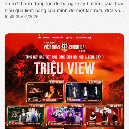
đã trở thành động lực để ba nghệ sỹ bật lên, khai thác
hiệu quả tiềm năng của mình để một lần nữa, đưa văn
10:48 29/07/2026
hóa truyền thống tỏa sáng rực rỡ.