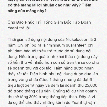
có thể mang lại lợi nhuận cao như vậy? Tiềm
năng của mảng này?
Ông Đào Phúc Trí, Tổng Giám Đốc Tập Đoàn
Yeah1 trả lời:
Thời gian sử dụng nội dung của Nickelodeon là 3
năm. Chi phí bỏ ra là “minimum guarantee”, chi
phí đảm bảo tối thiểu trả trước để sử dụng nội
dung. Nếu trong quá trình khai thác nội dung này
số tiền thu về nhiều hơn con số trên thì sẽ có chia
sẻ doanh thu với đối tác. Tiềm năng được nhận
thấy rất tốt. Điển hình như nội dung được đưa lên
trong vòng chưa được 1 tháng nhưng đã đạt 6
triệu lượt xem/ ngày và đem lại doanh thu 25,000
đô trong tháng đầu tiên. Chúng tôi dự tính doanh
thu sẽ tăng 30% trong tháng tiếp theo. Đây là ví
dụ cụ thể cho thấy những kênh do Yeah1 tự vận