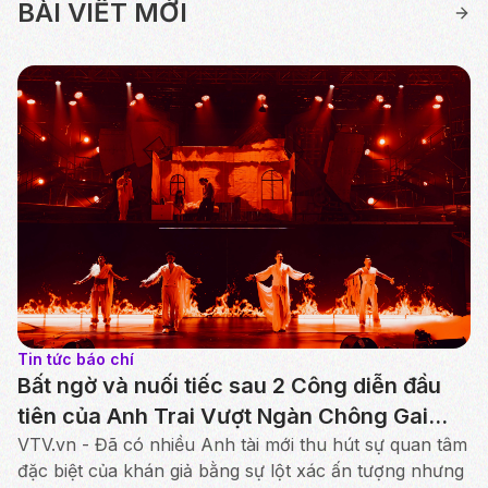
BÀI VIẾT MỚI
Tin tức báo chí
Bất ngờ và nuối tiếc sau 2 Công diễn đầu
tiên của Anh Trai Vượt Ngàn Chông Gai
2026
VTV.vn - Đã có nhiều Anh tài mới thu hút sự quan tâm
đặc biệt của khán giả bằng sự lột xác ấn tượng nhưng