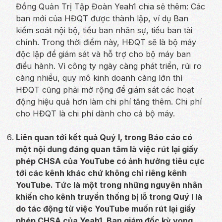
Đồng Quản Trị Tập Đoàn Yeah1 chia sẻ thêm: Các
ban mới của HĐQT được thành lập, ví dụ Ban
kiểm soát nội bộ, tiểu ban nhân sự, tiểu ban tài
chính. Trong thời điểm này, HĐQT sẽ là bộ máy
độc lập để giám sát và hỗ trợ cho bộ máy ban
điều hành. Vì công ty ngày càng phát triển, rủi ro
càng nhiều, quy mô kinh doanh càng lớn thì
HĐQT cũng phải mở rộng để giám sát các hoạt
động hiệu quả hơn làm chi phí tăng thêm. Chi phí
cho HĐQT là chi phí dành cho cả bộ máy.
Liên quan tới kết quả Quý I, trong Báo cáo có
một nội dung đáng quan tâm là việc rút lại giấy
phép CHSA của YouTube có ảnh hưởng tiêu cực
tới các kênh khác chứ không chỉ riêng kênh
YouTube. Tức là một trong những nguyên nhân
khiến cho kênh truyền thống bị lỗ trong Quý I là
do tác động từ việc YouTube muốn rút lại giấy
phép CHSA của Yeah1. Ban giám đốc kỳ vọng