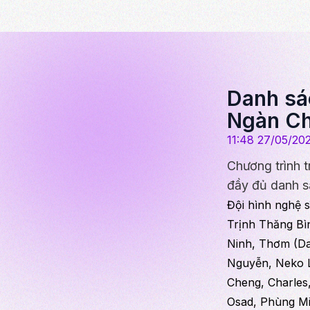
Danh sá
Ngàn Ch
11:48 27/05/20
Chương trình 
đầy đủ danh s
Đội hình nghệ 
Trịnh Thăng Bì
Ninh, Thơm (D
Nguyễn, Neko L
Cheng, Charles
Osad, Phùng Mi