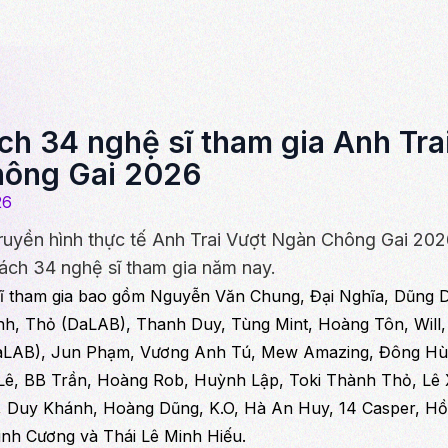
ch 34 nghệ sĩ tham gia Anh Tra
ông Gai 2026
26
truyền hình thực tế Anh Trai Vượt Ngàn Chông Gai 20
ách 34 nghệ sĩ tham gia năm nay.
sĩ tham gia bao gồm Nguyễn Văn Chung, Đại Nghĩa, Dũng D
nh, Thỏ (DaLAB), Thanh Duy, Tùng Mint, Hoàng Tôn, Will
aLAB), Jun Phạm, Vương Anh Tú, Mew Amazing, Đông Hù
ê, BB Trần, Hoàng Rob, Huỳnh Lập, Toki Thành Thỏ, Lê 
, Duy Khánh, Hoàng Dũng, K.O, Hà An Huy, 14 Casper, H
nh Cương và Thái Lê Minh Hiếu.