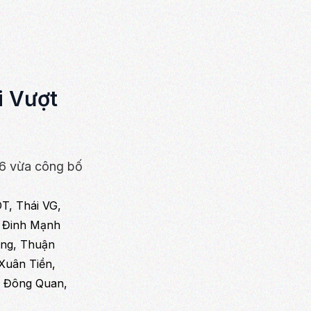
i Vượt
26 vừa công bố
T, Thái VG,
, Đinh Mạnh
ng, Thuận
Xuân Tiền,
ồ Đông Quan,