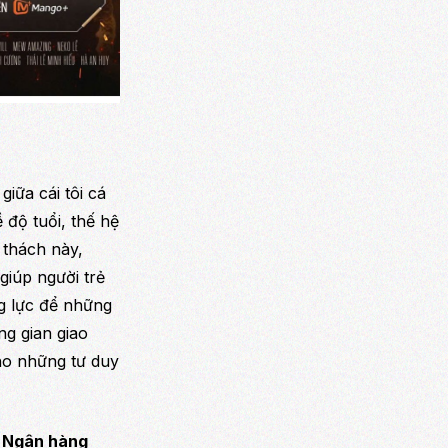
iữa cái tôi cá
 độ tuổi, thế hệ
 thách này,
iúp người trẻ
ng lực để những
ng gian giao
cho những tư duy
à
Ngân hàng