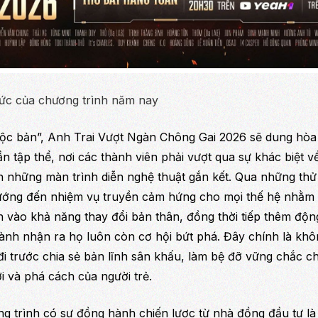
hức của chương trình năm nay
độc bản”,
Anh Trai Vượt Ngàn Chông Gai 2026
sẽ dung hòa g
ần tập thể, nơi các thành viên phải vượt qua sự khác biệt về
n những màn trình diễn nghệ thuật gắn kết. Qua những thử
ướng đến nhiệm vụ truyền cảm hứng cho mọi thế hệ nhằm g
n vào khả năng thay đổi bản thân, đồng thời tiếp thêm độ
ành nhận ra họ luôn còn cơ hội bứt phá. Đây chính là khô
đi trước chia sẻ bản lĩnh sân khấu, làm bệ đỡ vững chắc 
 và phá cách của người trẻ.
g trình có sự đồng hành chiến lược từ nhà đồng đầu tư l