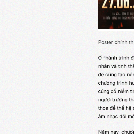
Poster chính t
Ở “hành trình 
nhân và tinh th
để cùng tạo nê
chương trình h
củng cố niềm ti
người trưởng th
thoa để thế hệ 
âm nhạc đổi mới
Năm nay, chươn