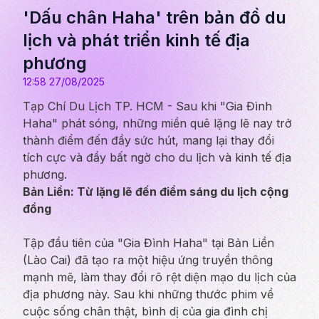
'Dấu chân Haha' trên bản đồ du
lịch và phát triển kinh tế địa
phương
12:58 27/08/2025
Tạp Chí Du Lịch TP. HCM - Sau khi "Gia Đình
Haha" phát sóng, những miền quê lặng lẽ nay trở
thành điểm đến đầy sức hút, mang lại thay đổi
tích cực và đầy bất ngờ cho du lịch và kinh tế địa
phương.
Bản Liền: Từ lặng lẽ đến điểm sáng du lịch cộng
đồng
Tập đầu tiên của "Gia Đình Haha" tại Bản Liền
(Lào Cai) đã tạo ra một hiệu ứng truyền thông
mạnh mẽ, làm thay đổi rõ rệt diện mạo du lịch của
địa phương này. Sau khi những thước phim về
cuộc sống chân thật, bình dị của gia đình chị