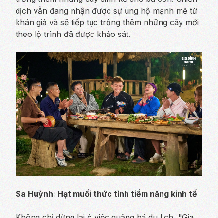
dịch vẫn đang nhận được sự ủng hộ mạnh mẽ từ
khán giả và sẽ tiếp tục trồng thêm những cây mới
theo lộ trình đã được khảo sát.
Sa Huỳnh: Hạt muối thức tỉnh tiềm năng kinh tế
Không chỉ dừng lại ở việc quảng bá du lịch, "Gia