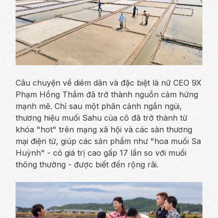
Câu chuyện về diêm dân và đặc biệt là nữ CEO 9X
Phạm Hồng Thắm đã trở thành nguồn cảm hứng
mạnh mẽ. Chỉ sau một phân cảnh ngắn ngủi,
thương hiệu muối Sahu của cô đã trở thành từ
khóa "hot" trên mạng xã hội và các sàn thương
mại điện tử, giúp các sản phẩm như "hoa muối Sa
Huỳnh" - có giá trị cao gấp 17 lần so với muối
thông thường - được biết đến rộng rãi.