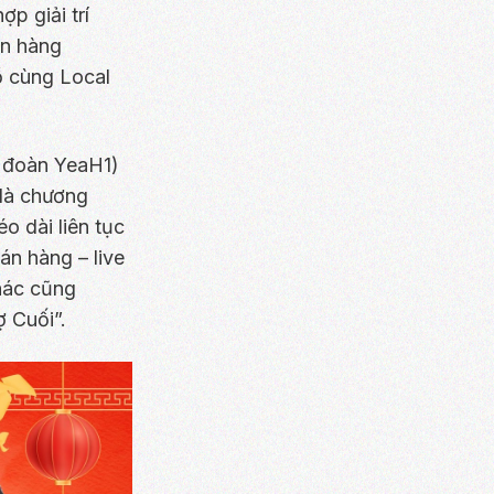
p giải trí
án hàng
ồ cùng Local
p đoàn YeaH1)
 là chương
o dài liên tục
án hàng – live
khác cũng
 Cuối”.