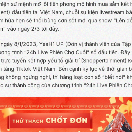
hiện sứ mệnh mở lối tiên phong mô hình mua sắm kết hợ
nt) đầu tiên tại Việt Nam, chuỗi sự kiện livestream b
m hứa hẹn sẽ thổi bùng cơn sốt mới qua show “Lên đ
m” vào ngày 2/3 tới đây.
 ngày 8/1/2023, YeaH1 UP (Đơn vị thành viên của Tậ
ơng trình “24h Live Phiên Chợ Cuối” số đầu tiên. Đây
 trực tuyến kết hợp yếu tố giải trí (Shoppertainment) ké
n tảng Tiktok Việt Nam. Bên cạnh kỷ lục về thời gian b
ếng không ngừng nghỉ, thì hàng loạt con số “biết nói” 
o sự thành công của chương trình “24h Live Phiên Chợ