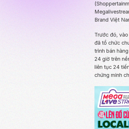
(Shoppertainme
Megalivestrea
Brand Việt Na
Trước đó, vào
đã tổ chức chư
trình bán hàng
24 giờ trên nề
liên tục 24 ti
chứng minh ch