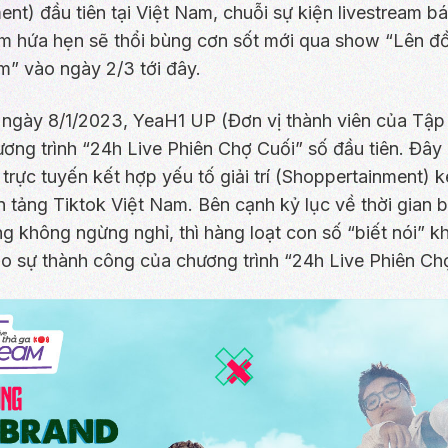
nt) đầu tiên tại Việt Nam, chuỗi sự kiện livestream b
m hứa hẹn sẽ thổi bùng cơn sốt mới qua show “Lên đ
m” vào ngày 2/3 tới đây.
 ngày 8/1/2023, YeaH1 UP (Đơn vị thành viên của Tậ
ơng trình “24h Live Phiên Chợ Cuối” số đầu tiên. Đây
 trực tuyến kết hợp yếu tố giải trí (Shoppertainment) ké
n tảng Tiktok Việt Nam. Bên cạnh kỷ lục về thời gian b
ếng không ngừng nghỉ, thì hàng loạt con số “biết nói” 
o sự thành công của chương trình “24h Live Phiên Chợ