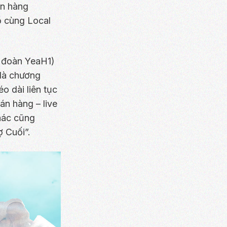
án hàng
ồ cùng Local
p đoàn YeaH1)
 là chương
o dài liên tục
án hàng – live
khác cũng
 Cuối”.