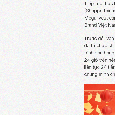
Tiếp tục thực 
(Shoppertainme
Megalivestrea
Brand Việt Na
Trước đó, vào
đã tổ chức chư
trình bán hàng
24 giờ trên nề
liên tục 24 ti
chứng minh ch