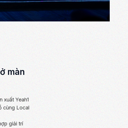
mở màn
n xuất Yeah1
ồ cùng Local
p giải trí