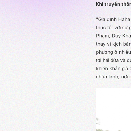
Khi truyền thôn
"Gia đình Haha 
thực tế, với sự
Phạm, Duy Khán
thay vì kịch bả
phương ở nhiều
tới hái dừa và 
khiến khán giả 
chữa lành, nơi 