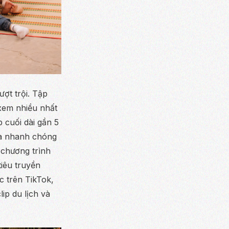
ượt trội. Tập
xem nhiều nhất
 cuối dài gần 5
 và nhanh chóng
 chương trình
tiêu truyền
c trên TikTok,
ip du lịch và