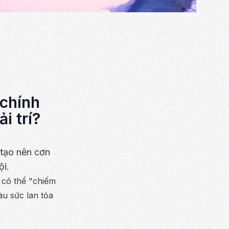
 chính
i trí?
 tạo nên cơn
ội.
 có thể "chiếm
àu sức lan tỏa