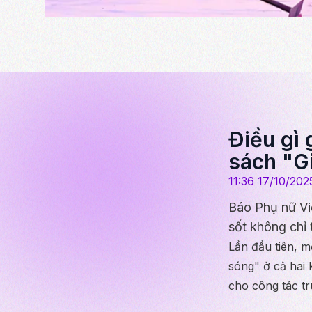
Điều gì 
sách "Gi
11:36 17/10/202
Báo Phụ nữ Vi
sốt không chỉ
Lần đầu tiên, m
sóng" ở cả hai 
cho công tác t