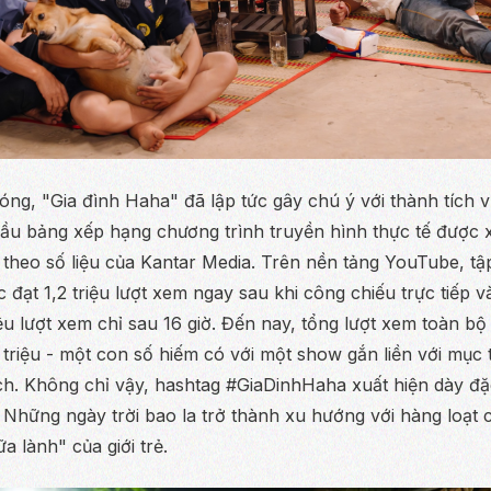
óng, "Gia đình Haha" đã lập tức gây chú ý với thành tích v
đầu bảng xếp hạng chương trình truyền hình thực tế được 
 theo số liệu của Kantar Media. Trên nền tảng YouTube, tập
ức đạt 1,2 triệu lượt xem ngay sau khi công chiếu trực tiếp
ệu lượt xem chỉ sau 16 giờ. Đến nay, tổng lượt xem toàn bộ
triệu - một con số hiếm có với một show gắn liền với mục 
ch. Không chỉ vậy, hashtag #GiaDinhHaha xuất hiện dày đặ
Những ngày trời bao la trở thành xu hướng với hàng loạt cl
a lành" của giới trẻ.