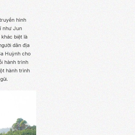
truyền hình
rí như Jun
hác biệt là
người dân địa
 Sa Huỳnh cho
ỗi hành trình
ột hành trình
gũi.