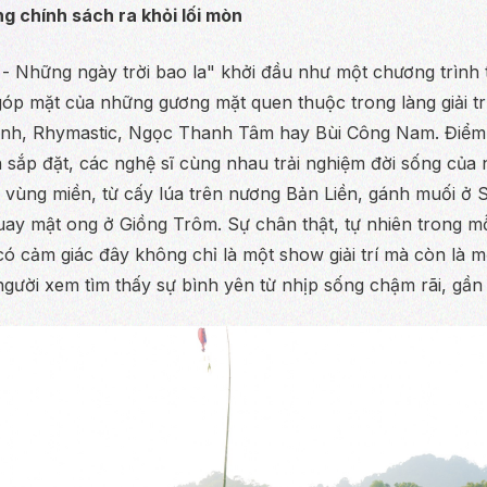
g chính sách ra khỏi lối mòn
- Những ngày trời bao la" khởi đầu như một chương trình 
 góp mặt của những gương mặt quen thuộc trong làng giải t
h, Rhymastic, Ngọc Thanh Tâm hay Bùi Công Nam. Điểm k
n sắp đặt, các nghệ sĩ cùng nhau trải nghiệm đời sống của 
 vùng miền, từ cấy lúa trên nương Bản Liền, gánh muối ở
quay mật ong ở Giồng Trôm. Sự chân thật, tự nhiên trong m
có cảm giác đây không chỉ là một show giải trí mà còn là m
người xem tìm thấy sự bình yên từ nhịp sống chậm rãi, gần 