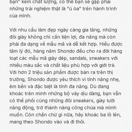
bạn” kém chất lượng, có thể bạn sẽ gặp phải
những trải nghiệm thật là “ú òa” trên hành trình
của mình.
Với nhu cầu làm đẹp ngày càng gia tăng, những
đôi giày không chỉ cần tiện lợi, đa năng mà còn
phải đa dạng về mẫu mã và dễ kết hợp. Hiểu được
tâm lý đó, hàng năm Shondo đều cho ra đời hàng
loạt các mẫu mã giày dép, sandals, sneakers với
nhiều màu sắc và chất liệu phù hợp với giới trẻ.
Với hơn 2 triệu sản phẩm được bán ra trên thị
trường, Shondo được yêu thích vì tính năng nhẹ,
êm bền và đặc biệt là tính đa năng. Dù đang
khoác trên mình những bộ váy dịu dàng, bạn vẫn
có thể phối cùng những đôi sneakers, giày lười
năng động, trở thành nàng công chúa mà mình
muốn. Còn chần chừ gì nữa, hãy khoác ba lô lên,
mang theo Shondo vào và đi thôi.