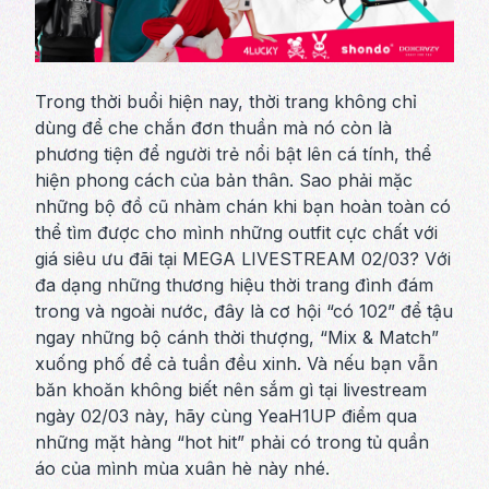
Trong thời buổi hiện nay, thời trang không chỉ
dùng để che chắn đơn thuần mà nó còn là
phương tiện để người trẻ nổi bật lên cá tính, thể
hiện phong cách của bản thân. Sao phải mặc
những bộ đồ cũ nhàm chán khi bạn hoàn toàn có
thể tìm được cho mình những outfit cực chất với
giá siêu ưu đãi tại MEGA LIVESTREAM 02/03? Với
đa dạng những thương hiệu thời trang đình đám
trong và ngoài nước, đây là cơ hội “có 102” để tậu
ngay những bộ cánh thời thượng, “Mix & Match”
xuống phố để cả tuần đều xinh. Và nếu bạn vẫn
băn khoăn không biết nên sắm gì tại livestream
ngày 02/03 này, hãy cùng YeaH1UP điểm qua
những mặt hàng “hot hit” phải có trong tủ quần
áo của mình mùa xuân hè này nhé.