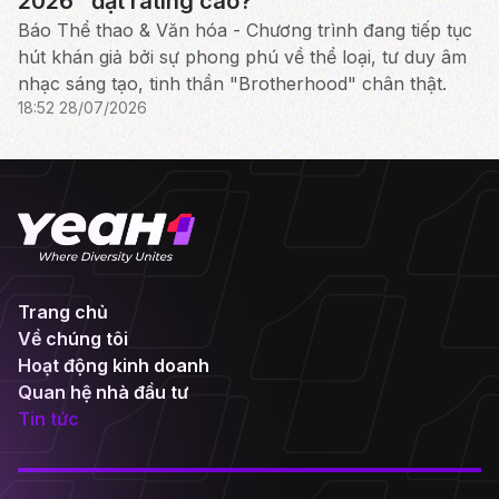
2026" đạt rating cao?
Báo Thể thao & Văn hóa - Chương trình đang tiếp tục
hút khán giả bởi sự phong phú về thể loại, tư duy âm
nhạc sáng tạo, tinh thần "Brotherhood" chân thật.
18:52 28/07/2026
Trang chủ
Về chúng tôi
Hoạt động kinh doanh
Quan hệ nhà đầu tư
Tin tức