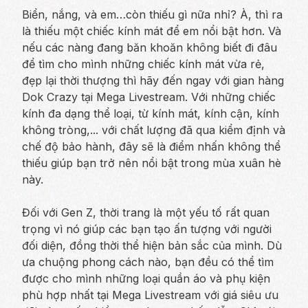
Biển, nắng, và em…còn thiếu gì nữa nhỉ? À, thì ra
là thiếu một chiếc kính mát để em nổi bật hơn. Và
nếu các nàng đang băn khoăn không biết đi đâu
để tìm cho mình những chiếc kính mát vừa rẻ,
đẹp lại thời thượng thì hãy đến ngay với gian hàng
Dok Crazy tại Mega Livestream. Với những chiếc
kính đa dạng thể loại, từ kính mát, kính cận, kính
không tròng,... với chất lượng đã qua kiểm định và
chế độ bảo hành, đây sẽ là điểm nhấn không thể
thiếu giúp bạn trở nên nổi bật trong mùa xuân hè
này.
Đối với Gen Z, thời trang là một yếu tố rất quan
trọng vì nó giúp các bạn tạo ấn tượng với người
đối diện, đồng thời thể hiện bản sắc của mình. Dù
ưa chuộng phong cách nào, bạn đều có thể tìm
được cho mình những loại quần áo và phụ kiện
phù hợp nhất tại Mega Livestream với giá siêu ưu