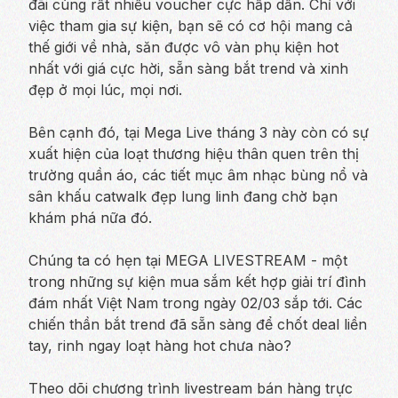
đãi cùng rất nhiều voucher cực hấp dẫn. Chỉ với
việc tham gia sự kiện, bạn sẽ có cơ hội mang cả
thế giới về nhà, săn được vô vàn phụ kiện hot
nhất với giá cực hời, sẵn sàng bắt trend và xinh
đẹp ở mọi lúc, mọi nơi.
Bên cạnh đó, tại Mega Live tháng 3 này còn có sự
xuất hiện của loạt thương hiệu thân quen trên thị
trường quần áo, các tiết mục âm nhạc bùng nổ và
sân khấu catwalk đẹp lung linh đang chờ bạn
khám phá nữa đó.
Chúng ta có hẹn tại MEGA LIVESTREAM - một
trong những sự kiện mua sắm kết hợp giải trí đình
đám nhất Việt Nam trong ngày 02/03 sắp tới. Các
chiến thần bắt trend đã sẵn sàng để chốt deal liền
tay, rinh ngay loạt hàng hot chưa nào?
Theo dõi chương trình livestream bán hàng trực