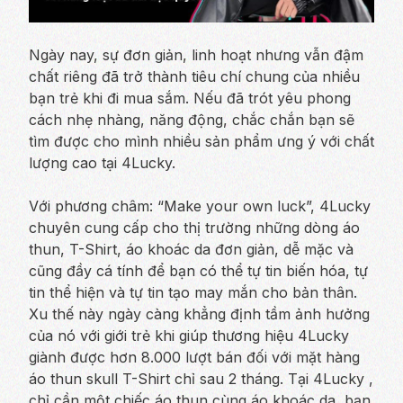
Ngày nay, sự đơn giản, linh hoạt nhưng vẫn đậm
chất riêng đã trở thành tiêu chí chung của nhiều
bạn trẻ khi đi mua sắm. Nếu đã trót yêu phong
cách nhẹ nhàng, năng động, chắc chắn bạn sẽ
tìm được cho mình nhiều sản phẩm ưng ý với chất
lượng cao tại 4Lucky.
Với phương châm: “Make your own luck”, 4Lucky
chuyên cung cấp cho thị trường những dòng áo
thun, T-Shirt, áo khoác da đơn giản, dễ mặc và
cũng đầy cá tính để bạn có thể tự tin biến hóa, tự
tin thể hiện và tự tin tạo may mắn cho bản thân.
Xu thế này ngày càng khẳng định tầm ảnh hưởng
của nó với giới trẻ khi giúp thương hiệu 4Lucky
giành được hơn 8.000 lượt bán đối với mặt hàng
áo thun skull T-Shirt chỉ sau 2 tháng. Tại 4Lucky ,
chỉ cần một chiếc áo thun cùng áo khoác da, bạn