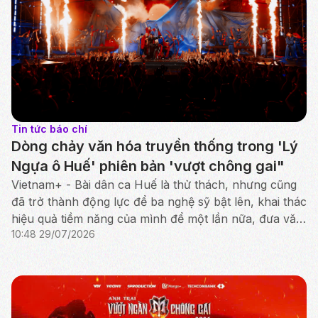
Tin tức báo chí
Dòng chảy văn hóa truyền thống trong 'Lý
Ngựa ô Huế' phiên bản 'vượt chông gai"
Vietnam+ - Bài dân ca Huế là thử thách, nhưng cũng
đã trở thành động lực để ba nghệ sỹ bật lên, khai thác
hiệu quả tiềm năng của mình để một lần nữa, đưa văn
10:48 29/07/2026
hóa truyền thống tỏa sáng rực rỡ.