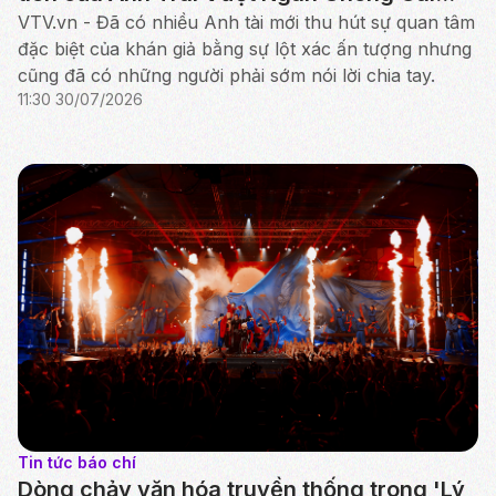
2026
VTV.vn - Đã có nhiều Anh tài mới thu hút sự quan tâm
đặc biệt của khán giả bằng sự lột xác ấn tượng nhưng
cũng đã có những người phải sớm nói lời chia tay.
11:30 30/07/2026
Tin tức báo chí
Dòng chảy văn hóa truyền thống trong 'Lý