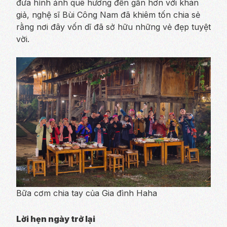
đưa hình ảnh quê hương đến gần hơn với khán
giả, nghệ sĩ Bùi Công Nam đã khiêm tốn chia sẻ
rằng nơi đây vốn dĩ đã sở hữu những vẻ đẹp tuyệt
vời.
Bữa cơm chia tay của Gia đình Haha
Lời hẹn ngày trở lại