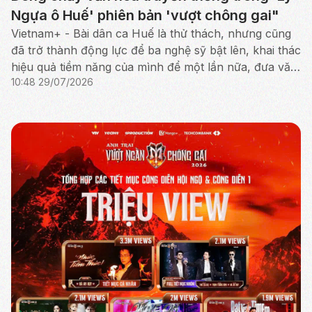
Ngựa ô Huế' phiên bản 'vượt chông gai"
Vietnam+ - Bài dân ca Huế là thử thách, nhưng cũng
đã trở thành động lực để ba nghệ sỹ bật lên, khai thác
hiệu quả tiềm năng của mình để một lần nữa, đưa văn
10:48 29/07/2026
hóa truyền thống tỏa sáng rực rỡ.