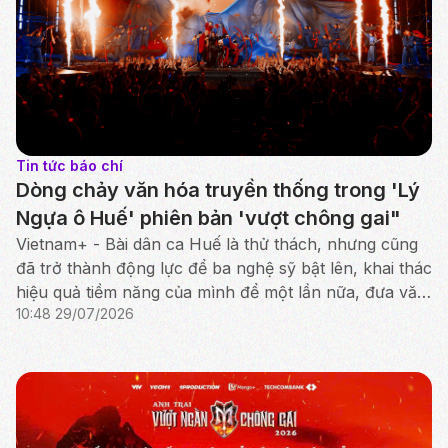
Tin tức báo chí
Dòng chảy văn hóa truyền thống trong 'Lý
Ngựa ô Huế' phiên bản 'vượt chông gai"
Vietnam+ - Bài dân ca Huế là thử thách, nhưng cũng
đã trở thành động lực để ba nghệ sỹ bật lên, khai thác
hiệu quả tiềm năng của mình để một lần nữa, đưa văn
10:48 29/07/2026
hóa truyền thống tỏa sáng rực rỡ.