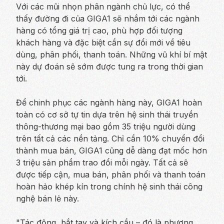
Với các mũi nhọn phân ngành chủ lực, có thể
thấy đường đi của GIGA1 sẽ nhắm tới các ngành
hàng có tổng giá trị cao, phù hợp đối tượng
khách hàng và đặc biệt cần sự đổi mới về tiêu
dùng, phân phối, thanh toán. Những vũ khí bí mật
này dự đoán sẽ sớm được tung ra trong thời gian
tới.
Để chinh phục các ngành hàng này, GIGA1 hoàn
toàn có cơ sở tự tin dựa trên hệ sinh thái truyền
thông-thương mại bao gồm 35 triệu người dùng
trên tất cả các nền tảng. Chỉ cần 10% chuyển đổi
thành mua bán, GIGA1 cũng dễ dàng đạt mốc hơn
3 triệu sản phẩm trao đổi mỗi ngày. Tất cả sẽ
được tiếp cận, mua bán, phân phối và thanh toán
hoàn hảo khép kín trong chính hệ sinh thái công
nghệ bán lẻ này.
"Tác động, bắt tay và kích cầu – đó là phương