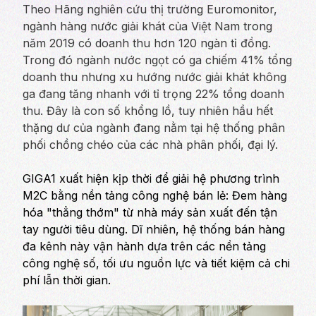
Theo Hãng nghiên cứu thị trường Euromonitor,
ngành hàng nước giải khát của Việt Nam trong
năm 2019 có doanh thu hơn 120 ngàn tỉ đồng.
Trong đó ngành nước ngọt có ga chiếm 41% tổng
doanh thu nhưng xu hướng nước giải khát không
ga đang tăng nhanh với tỉ trọng 22% tổng doanh
thu. Đây là con số khổng lồ, tuy nhiên hầu hết
thặng dư của ngành đang nằm tại hệ thống phân
phối chồng chéo của các nhà phân phối, đại lý.
GIGA1 xuất hiện kịp thời để giải hệ phương trình
M2C bằng nền tảng công nghệ bán lẻ: Đem hàng
hóa "thẳng thớm" từ nhà máy sản xuất đến tận
tay người tiêu dùng. Dĩ nhiên, hệ thống bán hàng
đa kênh này vận hành dựa trên các nền tảng
công nghệ số, tối ưu nguồn lực và tiết kiệm cả chi
phí lẫn thời gian.