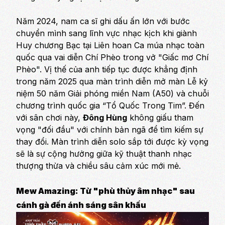
Năm 2024, nam ca sĩ ghi dấu ấn lớn với bước
chuyển mình sang lĩnh vực nhạc kịch khi giành
Huy chương Bạc tại Liên hoan Ca múa nhạc toàn
quốc qua vai diễn Chí Phèo trong vở "Giấc mơ Chí
Phèo". Vị thế của anh tiếp tục được khẳng định
trong năm 2025 qua màn trình diễn mở màn Lễ kỷ
niệm 50 năm Giải phóng miền Nam (A50) và chuỗi
chương trình quốc gia “Tổ Quốc Trong Tim”. Đến
với sân chơi này,
Đông Hùng
không giấu tham
vọng "đối đầu" với chính bản ngã để tìm kiếm sự
thay đổi. Màn trình diễn solo sắp tới được kỳ vọng
sẽ là sự cộng hưởng giữa kỹ thuật thanh nhạc
thượng thừa và chiều sâu cảm xúc mới mẻ.
Mew Amazing: Từ "phù thủy âm nhạc" sau
cánh gà đến ánh sáng sân khấu