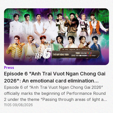
Press
Episode 6 "Anh Trai Vuot Ngan Chong Gai
2026": An emotional card elimination
battle and the official announcement of
Episode 6 of “Anh Trai Vuot Ngan Chong Gai 2026”
officially marks the beginning of Performance Round
the first Anh Trai Vuot Ngan Chong Gai
2 under the theme “Passing through areas of light and
2026 concert in Ho Chi Minh City
11:05 09/08/2026
shadow”.