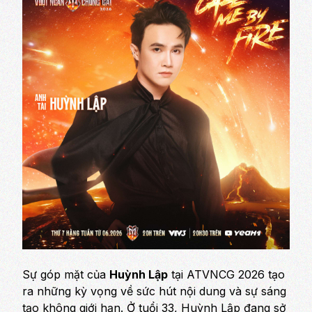
Sự góp mặt của
Huỳnh Lập
tại
ATVNCG 2026
tạo
ra những kỳ vọng về sức hút nội dung và sự sáng
tạo không giới hạn. Ở tuổi 33, Huỳnh Lập đang sở