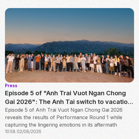
Press
Episode 5 of "Anh Trai Vuot Ngan Chong
Gai 2026": The Anh Tai switch to vacation
mode, try sheep herding and cooking in
Episode 5 of Anh Trai Vuot Ngan Chong Gai 2026
reveals the results of Performance Round 1 while
Ninh Thuan
capturing the lingering emotions in its aftermath
10:58 02/08/2026