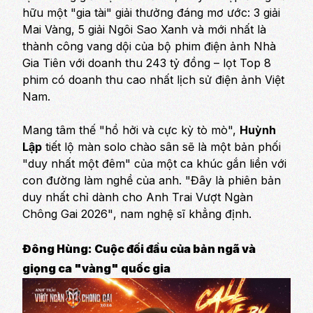
hữu một "gia tài" giải thưởng đáng mơ ước: 3 giải
Mai Vàng, 5 giải Ngôi Sao Xanh và mới nhất là
thành công vang dội của bộ phim điện ảnh
Nhà
Gia Tiên
với doanh thu 243 tỷ đồng – lọt Top 8
phim có doanh thu cao nhất lịch sử điện ảnh Việt
Nam.
Mang tâm thế "hồ hởi và cực kỳ tò mò",
Huỳnh
Lập
tiết lộ màn solo chào sân sẽ là một bản phối
"duy nhất một đêm" của một ca khúc gắn liền với
con đường làm nghề của anh.
"Đây là phiên bản
duy nhất chỉ dành cho Anh Trai Vượt Ngàn
Chông Gai 2026"
, nam nghệ sĩ khẳng định.
Đông Hùng: Cuộc đối đầu của bản ngã và
giọng ca "vàng" quốc gia