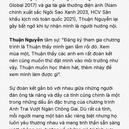
Global 2017) và gia tài giải thưởng điện ảnh (Nam
chính xuất sắc Ngôi Sao Xanh 2023, HCV Sân
khấu kịch nói toàn quốc 2021), Thuận Nguyễn lại
gây bất ngờ khi tự nhận mình là người hướng nội.
Thuận Nguyễn
tâm sự:
"Đăng ký tham gia chương
trình là Thuận thấy mình gan lắm rồi đó. Xem
mùa một, Thuận thấy các anh em rất đoàn kết
nên cũng muốn thử đặt mình vào môi trường như
vậy. Thuận muốn học thêm hát, thêm nhảy để
xem mình làm được gì”.
Sự đoàn kết gắn bó với nhau giữa những người
đàn ông tài năng và đầy cá tính cũng chính là một
trong những dấu ấn đặc trưng của chương trình
Anh Trai Vượt Ngàn Chông Gai
. Dù rất cá tính,
mỗi người mang một bản sắc riêng biệt nhưng họ
luôn yêu thương nhau và mang tinh thần sẵn sàng