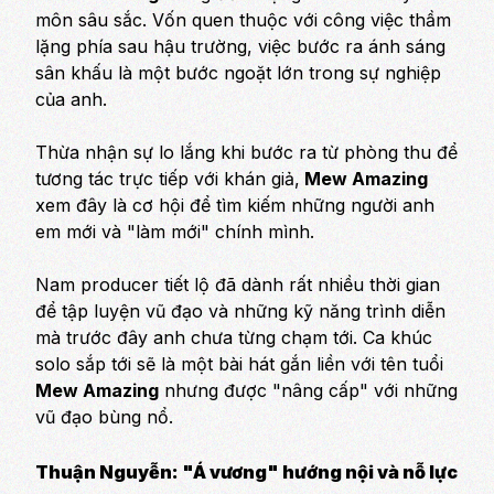
môn sâu sắc. Vốn quen thuộc với công việc thầm
lặng phía sau hậu trường, việc bước ra ánh sáng
sân khấu là một bước ngoặt lớn trong sự nghiệp
của anh.
Thừa nhận sự lo lắng khi bước ra từ phòng thu để
tương tác trực tiếp với khán giả,
Mew Amazing
xem đây là cơ hội để tìm kiếm những người anh
em mới và "làm mới" chính mình.
Nam producer tiết lộ đã dành rất nhiều thời gian
để tập luyện vũ đạo và những kỹ năng trình diễn
mà trước đây anh chưa từng chạm tới. Ca khúc
solo sắp tới sẽ là một bài hát gắn liền với tên tuổi
Mew Amazing
nhưng được "nâng cấp" với những
vũ đạo bùng nổ.
Thuận Nguyễn: "Á vương" hướng nội và nỗ lực