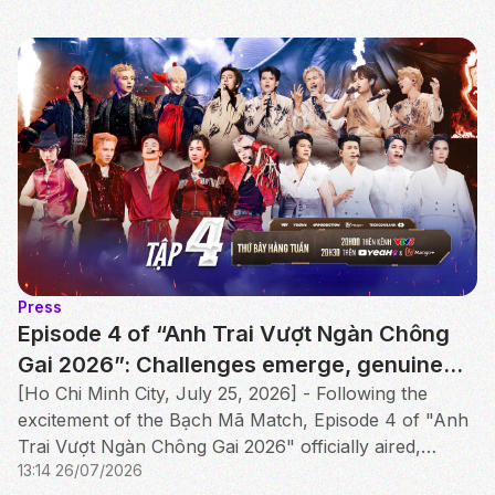
Press
Episode 4 of “Anh Trai Vượt Ngàn Chông
Gai 2026”: Challenges emerge, genuine
brotherhood shines through the first
[Ho Chi Minh City, July 25, 2026] - Following the
excitement of the Bạch Mã Match, Episode 4 of "Anh
Performance Round
Trai Vượt Ngàn Chông Gai 2026" officially aired,
13:14 26/07/2026
featuring a gripping showdown in the Hắc Mã Match