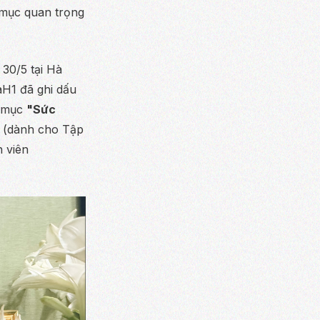
 mục quan trọng
30/5 tại Hà
aH1 đã ghi dấu
g mục
"Sức
(dành cho Tập
 viên