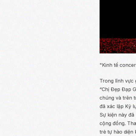
"Kinh tế conce
Trong lĩnh vực 
“Chị Đẹp Đạp G
chúng và trên t
đã xác lập Kỷ l
Sự kiện này đã
cộng đồng. Thay
trẻ tự hào diện