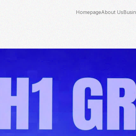
Homepage
About Us
Busin