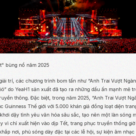
rt" bùng nổ năm 2025
giải trí, các chương trình bom tấn như
“Anh Trai Vượt Ngàn
ió”
do YeaH1 sản xuất đã tạo ra những dấu ấn mạnh mẽ tr
ruyền thông. Đặc biệt, trong năm 2025,
“Anh Trai Vượt Ng
ục Guinness Thế giới với 5.000 khán giả đồng loạt diện tran
 khơi dậy tình yêu văn hóa sâu sắc, tạo nên một làn sóng
 vì chỉ xuất hiện vào dịp Tết, trang phục truyền thống giờ
 khắp nơi, phủ sóng dày đặc tại các lễ hội, sự kiện âm nhạc