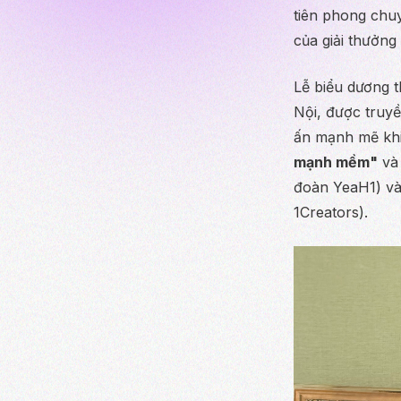
tiên phong chuy
của giải thưởng
Lễ biểu dương t
Nội, được truyề
ấn mạnh mẽ khi
mạnh mềm"
và
đoàn YeaH1) v
1Creators).