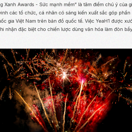
 Xanh Awards - Sức mạnh mềm” là tâm điểm chú ý của gi
vinh các tổ chức, cá nhân có sáng kiến xuất sắc góp phần
ốc gia Việt Nam trên bản đồ quốc tế. Việc YeaH1 được xướ
hi nhận đặc biệt cho chiến lược dùng văn hóa làm đòn bẩy k