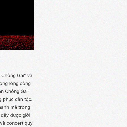
 Chông Gai”
và
ong lòng công
àn Chông Gai”
g phục dân tộc.
 mạnh mẽ trong
 đây được giới
 và concert quy