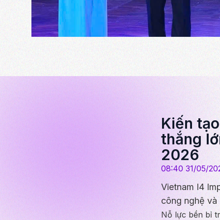
Kiến tạ
thắng lớ
2026
08:40 31/05/20
Vietnam I4 Im
công nghệ và 
Nỗ lực bền bỉ t