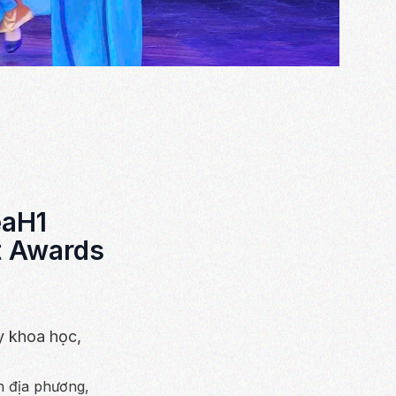
eaH1
ct Awards
y khoa học,
ch địa phương,