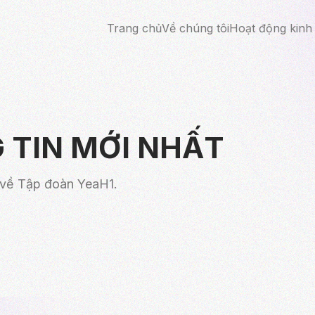
Trang chủ
Về chúng tôi
Hoạt động kinh
 TIN MỚI NHẤT
t về Tập đoàn YeaH1.