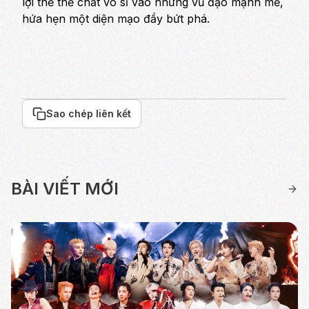
lợi thế thể chất võ sĩ vào những vũ đạo mạnh mẽ,
hứa hẹn một diện mạo đầy bứt phá.
Sao chép liên kết
BÀI VIẾT MỚI