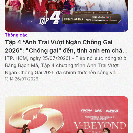
Thông cáo
Tập 4 “Anh Trai Vượt Ngàn Chông Gai
2026”: "Chông gai" đến, tình anh em chân
thành thắp sáng Công diễn đầu tiên
[TP. HCM, ngày 25/07/2026] - Tiếp nối sức nóng từ ở
Bảng Bạch Mã, Tập 4 chương trình Anh Trai Vượt
Ngàn Chông Gai 2026 đã chính thức lên sóng với
13:14 26/07/2026
cuộc tranh tài nghẹt thở của Bảng Hắc Mã