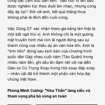
cung bậc cảm xúc đan xen:
“háo hức vì lần đầu
được nghiêm túc theo đuổi âm nhạc, nhưng cũng
đầy áp lực”.
Đối với anh, kết quả thắng thua
không phải là đích đến cuối cùng.
Việc Dũng DT xác nhận tham gia bằng tên thật là
một bất ngờ thú vị. Anh không chỉ là một gương
mặt truyền hình mà còn là người đứng sau sự
thành công của nhiều dự án văn hóa lớn. Anh là
"linh hồn" đứng sau kịch bản của chương trình
quốc dân Gặp nhau cuối năm (Táo Quân) trong
nhiều năm liền, ghi dấu ấn đậm nét với vai diễn
Giáo sư Cù Trọng Xoay trong
Hỏi xoay đáp xoay
– nhân vật đã trở thành một phần văn hóa đại
chúng Việt Nam.
Phùng Minh Cương: "Hỏa Thần" làng xiếc và
tham vọng phá bỏ vùng an toàn