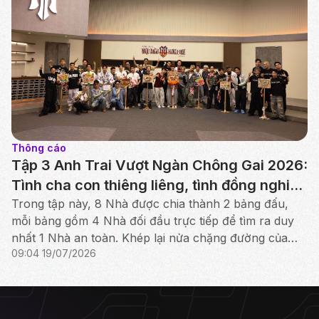
Thông cáo
Tập 3 Anh Trai Vượt Ngàn Chông Gai 2026:
Tình cha con thiêng liêng, tình đồng nghiệp
chân thành hiện lên sân khấu
Trong tập này, 8 Nhà được chia thành 2 bảng đấu,
mỗi bảng gồm 4 Nhà đối đầu trực tiếp để tìm ra duy
nhất 1 Nhà an toàn. Khép lại nửa chặng đường của
09:04 19/07/2026
Công diễn 1, bảng đấu “Bạch Mã” đã lộ diện kết quả.