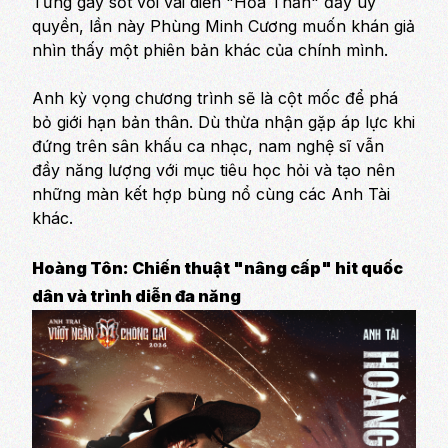
Từng gây sốt với vai diễn "Hỏa Thần" đầy uy
quyền, lần này Phùng Minh Cương muốn khán giả
nhìn thấy một phiên bản khác của chính mình.
Anh kỳ vọng chương trình sẽ là cột mốc để phá
bỏ giới hạn bản thân. Dù thừa nhận gặp áp lực khi
đứng trên sân khấu ca nhạc, nam nghệ sĩ vẫn
đầy năng lượng với mục tiêu học hỏi và tạo nên
những màn kết hợp bùng nổ cùng các Anh Tài
khác.
Hoàng Tôn: Chiến thuật "nâng cấp" hit quốc
dân và trình diễn đa năng