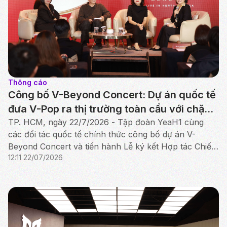
Thông cáo
Công bố V-Beyond Concert: Dự án quốc tế
đưa V-Pop ra thị trường toàn cầu với chặng
đầu tiên tại Bắc Mỹ
TP. HCM, ngày 22/7/2026 - Tập đoàn YeaH1 cùng
các đối tác quốc tế chính thức công bố dự án V-
Beyond Concert và tiến hành Lễ ký kết Hợp tác Chiến
12:11 22/07/2026
lược giữa YeaH1, iMe Entertainment Group và AlphaZ.