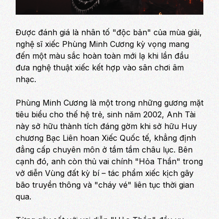
Được đánh giá là nhân tố "độc bản" của mùa giải,
nghệ sĩ xiếc Phùng Minh Cương kỳ vọng mang
đến một màu sắc hoàn toàn mới lạ khi lần đầu
đưa nghệ thuật xiếc kết hợp vào sân chơi âm
nhạc.
Phùng Minh Cương là một trong những gương mặt
tiêu biểu cho thế hệ trẻ, sinh năm 2002, Anh Tài
này sở hữu thành tích đáng gờm khi sở hữu Huy
chương Bạc Liên hoan Xiếc Quốc tế, khẳng định
đẳng cấp chuyên môn ở tầm tầm châu lục. Bên
cạnh đó, anh còn thủ vai chính "Hỏa Thần" trong
vở diễn
Vùng đất kỳ bí
– tác phẩm xiếc kịch gây
bão truyền thông và "cháy vé" liên tục thời gian
qua.