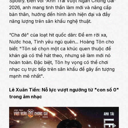
Spotify. Đến với “Anh Trai Vượt Ngàn Chông Gai”
2026, anh mang tinh thần làm mới và nâng cấp
bản thân, hướng đến hình ảnh hiện đại và đầy
năng lượng trên sân khấu nghệ thuật.
“Cha đẻ" của loạt hit quốc dân:
Để em rời xa,
Nước hoa, Tình yêu ngủ quên...
Hoàng Tôn cho
biết:
"Tôn sẽ chọn một ca khúc quen thuộc để
khán giả có thể hát theo, nhưng sẽ làm mới nó
hoàn toàn. Đặc biệt, Tôn hy vọng có thể chơi
nhạc cụ trực tiếp trên sân khấu để gây ấn tượng
mạnh mẽ nhất"
.
Lê Xuân Tiền: Nỗ lực vượt ngưỡng từ "con số 0"
trong âm nhạc