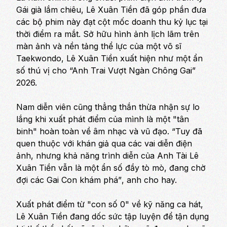
Gái già lắm chiêu, Lê Xuân Tiền đã góp phần đưa
các bộ phim này đạt cột mốc doanh thu kỷ lục tại
thời điểm ra mắt. Sở hữu hình ảnh lịch lãm trên
màn ảnh và nền tảng thể lực của một võ sĩ
Taekwondo, Lê Xuân Tiền xuất hiện như một ẩn
số thú vị cho “Anh Trai Vượt Ngàn Chông Gai”
2026.
Nam diễn viên cũng thẳng thắn thừa nhận sự lo
lắng khi xuất phát điểm của mình là một "tân
binh" hoàn toàn về âm nhạc và vũ đạo.
“Tuy đã
quen thuộc với khán giả qua các vai diễn điện
ảnh, nhưng khả năng trình diễn của Anh Tài Lê
Xuân Tiền vẫn là một ẩn số đầy tò mò, đang chờ
đợi các Gai Con khám phá”
, anh cho hay.
Xuất phát điểm từ "con số 0" về kỹ năng ca hát,
Lê Xuân Tiền đang dốc sức tập luyện để tận dụng