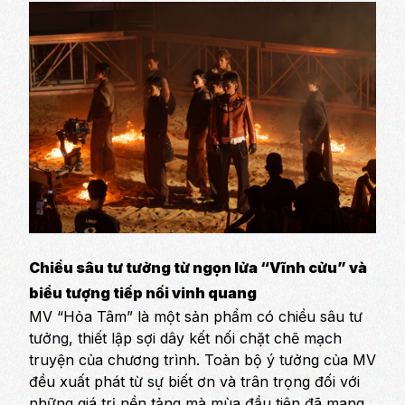
Chiều sâu tư tưởng từ ngọn lửa “Vĩnh cửu” và
biểu tượng tiếp nối vinh quang
MV “Hỏa Tâm” là một sản phẩm có chiều sâu tư
tưởng, thiết lập sợi dây kết nối chặt chẽ mạch
truyện của chương trình. Toàn bộ ý tưởng của MV
đều xuất phát từ sự biết ơn và trân trọng đối với
những giá trị nền tảng mà mùa đầu tiên đã mang