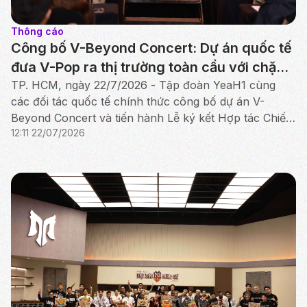
Thông cáo
Công bố V-Beyond Concert: Dự án quốc tế
đưa V-Pop ra thị trường toàn cầu với chặng
đầu tiên tại Bắc Mỹ
TP. HCM, ngày 22/7/2026 - Tập đoàn YeaH1 cùng
các đối tác quốc tế chính thức công bố dự án V-
Beyond Concert và tiến hành Lễ ký kết Hợp tác Chiến
12:11 22/07/2026
lược giữa YeaH1, iMe Entertainment Group và AlphaZ.