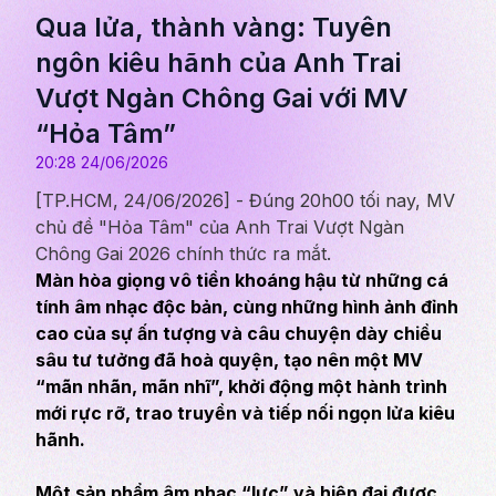
Qua lửa, thành vàng: Tuyên
ngôn kiêu hãnh của Anh Trai
Vượt Ngàn Chông Gai với MV
“Hỏa Tâm”
20:28 24/06/2026
[TP.HCM, 24/06/2026] - Đúng 20h00 tối nay, MV
chủ đề "Hỏa Tâm" của Anh Trai Vượt Ngàn
Chông Gai 2026 chính thức ra mắt.
Màn hòa giọng vô tiền khoáng hậu từ những cá
tính âm nhạc độc bản, cùng những hình ảnh đỉnh
cao của sự ấn tượng và câu chuyện dày chiều
sâu tư tưởng đã hoà quyện, tạo nên một MV
“mãn nhãn, mãn nhĩ”, khởi động một hành trình
mới rực rỡ, trao truyền và tiếp nối ngọn lửa kiêu
hãnh.
Một sản phẩm âm nhạc “lực” và hiện đại được