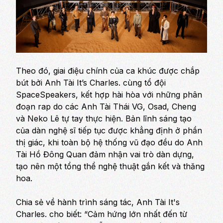
Theo đó, giai điệu chính của ca khúc được chắp
bút bởi Anh Tài It’s Charles. cùng tổ đội
SpaceSpeakers, kết hợp hài hòa với những phân
đoạn rap do các Anh Tài Thái VG, Osad, Cheng
và Neko Lê tự tay thực hiện. Bản lĩnh sáng tạo
của dàn nghệ sĩ tiếp tục được khẳng định ở phần
thị giác, khi toàn bộ hệ thống vũ đạo đều do Anh
Tài Hồ Đông Quan đảm nhận vai trò dàn dựng,
tạo nên một tổng thể nghệ thuật gắn kết và thăng
hoa.
Chia sẻ về hành trình sáng tác, Anh Tài It's
Charles. cho biết:
“Cảm hứng lớn nhất đến từ