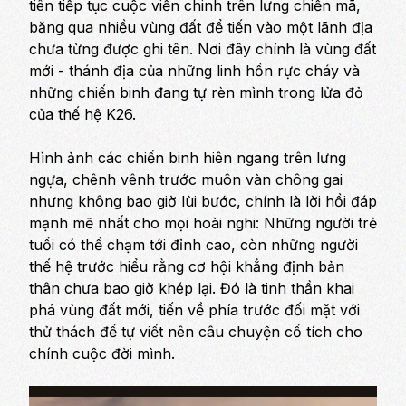
tiên tiếp tục cuộc viễn chinh trên lưng chiến mã,
băng qua nhiều vùng đất để tiến vào một lãnh địa
chưa từng được ghi tên. Nơi đây chính là vùng đất
mới - thánh địa của những linh hồn rực cháy và
những chiến binh đang tự rèn mình trong lửa đỏ
của thế hệ K26.
Hình ảnh các chiến binh hiên ngang trên lưng
ngựa, chênh vênh trước muôn vàn chông gai
nhưng không bao giờ lùi bước, chính là lời hồi đáp
mạnh mẽ nhất cho mọi hoài nghi: Những người trẻ
tuổi có thể chạm tới đỉnh cao, còn những người
thế hệ trước hiểu rằng cơ hội khẳng định bản
thân chưa bao giờ khép lại. Đó là tinh thần khai
phá vùng đất mới, tiến về phía trước đối mặt với
thử thách để tự viết nên câu chuyện cổ tích cho
chính cuộc đời mình.