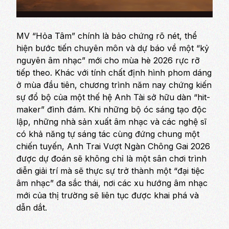
MV “Hỏa Tâm” chính là bảo chứng rõ nét, thể
hiện bước tiến chuyên môn và dự báo về một “kỷ
nguyên âm nhạc” mới cho mùa hè 2026 rực rỡ
tiếp theo. Khác với tính chất định hình phom dáng
ở mùa đầu tiên, chương trình năm nay chứng kiến
sự đổ bộ của một thế hệ Anh Tài sở hữu dàn “hit-
maker” đình đám. Khi những bộ óc sáng tạo độc
lập, những nhà sản xuất âm nhạc và các nghệ sĩ
có khả năng tự sáng tác cùng đứng chung một
chiến tuyến,
Anh Trai Vượt Ngàn Chông Gai 2026
được dự đoán sẽ không chỉ là một sân chơi trình
diễn giải trí mà sẽ thực sự trở thành một “đại tiệc
âm nhạc” đa sắc thái, nơi các xu hướng âm nhạc
mới của thị trường sẽ liên tục được khai phá và
dẫn dắt.