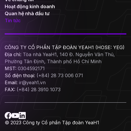
Hoạt động kinh doanh
Quan hệ nhà đầu tư
Tin tức
CÔNG TY CỔ PHẦN TẬP ĐOÀN YEAH1 (HOSE: YEG)
Địa chỉ:
Tòa nhà YeaH1, 140 Đ. Nguyễn Văn Thủ,
Phường Tân Định, Thành phố Hồ Chí Minh
MST:
0304592171
Số điện thoại:
(+84) 28 73 006 071
Email:
ir@yeah1.vn
FAX:
(+84) 28 3910 1073
© 2023 Công ty Cổ phần Tập đoàn YeaH1