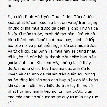
lại.
Đạo diễn Đinh Hà Uyên Thư tiết lộ:
“Tất cả đều
xuất phát từ cảm xúc, sự biết ơn và sự trân trọng
những gì mà mùa trước đã đem lại cho Thư và cả
ê-kíp. Ở mùa trước, mình đã tạo nên ‘lửa’, và đã
hình thành nên ‘kim’ thì ở mùa này, mình sẽ tiếp
tục tiếp nối và phát triển ngọn lửa của mùa trước.
Và từ cái đó, các Anh Tài mùa này sẽ cùng nhau
tôi luyện và đúc kết lại thành một chiếc huy hiệu
gọi là vĩnh cửu. Khi xem MV, chúng ta sẽ thấy
được những chiếc huy hiệu mà các anh đã tôi
luyện và các anh đã cài lên trên quần áo. Mong
muốn rằng khi các anh đeo huy hiệu đó lên hoặc
khi các anh cầm huy hiệu đó trên tay thì nó sẽ
phát huy sức mạnh tiếp nối từ mùa trước, giúp
cho các anh có sức mạnh để duy trì mùa này rực
rỡ.”