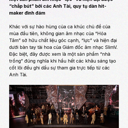
“chắp bút” bởi các Anh Tài, quy tụ dàn hit-
maker đình đám
Khác với sự hào hùng của ca khúc chủ đề của
mùa đầu tiên, không gian âm nhạc của “Hỏa
Tâm” sở hữu chất liệu góc cạnh, “lực” và hiện đại
dưới bàn tay tài hoa của Giám đốc âm nhạc SlimV.
Đặc biệt, đây được xem là một sản phẩm “nhà
trồng” đúng nghĩa khi hầu hết các khâu sáng tạo
cốt lõi đều ghi dấu sự tham gia trực tiếp từ các
Anh Tài.