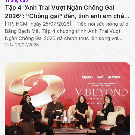
Thông cáo
Tập 4 “Anh Trai Vượt Ngàn Chông Gai
2026”: "Chông gai" đến, tình anh em chân
thành thắp sáng Công diễn đầu tiên
[TP. HCM, ngày 25/07/2026] - Tiếp nối sức nóng từ ở
Bảng Bạch Mã, Tập 4 chương trình Anh Trai Vượt
Ngàn Chông Gai 2026 đã chính thức lên sóng với
13:14 26/07/2026
cuộc tranh tài nghẹt thở của Bảng Hắc Mã