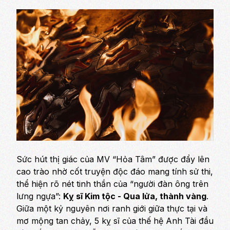
Sức hút thị giác của MV “Hỏa Tâm” được đẩy lên
cao trào nhờ cốt truyện độc đáo mang tính sử thi,
thể hiện rõ nét tinh thần của “người đàn ông trên
lưng ngựa”:
Kỵ sĩ Kim tộc - Qua lửa, thành vàng
.
Giữa một kỷ nguyên nơi ranh giới giữa thực tại và
mơ mộng tan chảy, 5 kỵ sĩ của thế hệ Anh Tài đầu