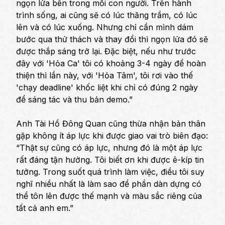
ngọn lửa bên trong mỗi con người. Trên hành
trình sống, ai cũng sẽ có lúc thăng trầm, có lúc
lên và có lúc xuống. Nhưng chỉ cần mình dám
bước qua thử thách và thay đổi thì ngọn lửa đó sẽ
được thắp sáng trở lại. Đặc biệt, nếu như trước
đây với 'Hỏa Ca' tôi có khoảng 3-4 ngày để hoàn
thiện thì lần này, với 'Hỏa Tâm', tôi rơi vào thế
'chạy deadline' khốc liệt khi chỉ có đúng 2 ngày
để sáng tác và thu bản demo.”
Anh Tài Hồ Đông Quan cũng thừa nhận bản thân
gặp không ít áp lực khi được giao vai trò biên đạo:
“Thật sự cũng có áp lực, nhưng đó là một áp lực
rất đáng tận hưởng. Tôi biết ơn khi được ê-kíp tin
tưởng. Trong suốt quá trình làm việc, điều tôi suy
nghĩ nhiều nhất là làm sao để phần dàn dựng có
thể tôn lên được thế mạnh và màu sắc riêng của
tất cả anh em.”