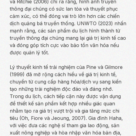
và Ritchie (2006) chỉ ra rằng, hình ảnh truyền
thông đại chúng có sức lan tỏa và thuyết phục
cảm xúc, có thể đóng vai trò lớn hơn các chiến
dịch quảng bá truyền thống. UNWTO (2023) nhấn
mạnh rằng, các sản phẩm du lịch hình thành từ
truyền thông đại chúng mang lại giá trị kinh tế cao
và đóng góp tích cực vào bảo tồn văn hóa nếu
được quản lý tốt.
Lý thuyết kinh tế trải nghiệm của Pine và Gilmore
(1999) đã mở rộng cách hiểu về giá trị kinh tế,
chuyển từ cung cấp hàng hóa/dịch vụ sang kiến
tạo những trải nghiệm độc đáo và đáng nhớ.
Trong du lịch, cách tiếp cận này được vận dụng
để thiết kế sản phẩm kết hợp nhiều giác quan
nhằm tạo ra giá trị vượt trội và gia tăng mức chi
tiêu (Oh, Fiore và Jeoung, 2007). Gia đình Haha,
với việc đưa các nghệ sĩ tham gia lao động, sản
xuất nông nghiệp và hòa nhập văn hóa bản địa,