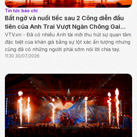
Tin tức báo chí
Bất ngờ và nuối tiếc sau 2 Công diễn đầu
tiên của Anh Trai Vượt Ngàn Chông Gai
2026
VTV.vn - Đã có nhiều Anh tài mới thu hút sự quan tâm
đặc biệt của khán giả bằng sự lột xác ấn tượng nhưng
cũng đã có những người phải sớm nói lời chia tay.
11:30 30/07/2026