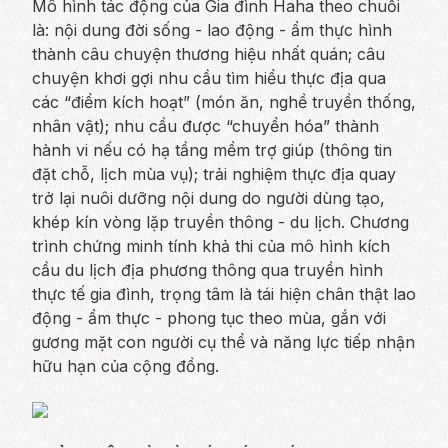
Mô hình tác động của Gia đình Haha theo chuỗi
là: nội dung đời sống - lao động - ẩm thực hình
thành câu chuyện thương hiệu nhất quán; câu
chuyện khơi gợi nhu cầu tìm hiểu thực địa qua
các “điểm kích hoạt” (món ăn, nghề truyền thống,
nhân vật); nhu cầu được “chuyển hóa” thành
hành vi nếu có hạ tầng mềm trợ giúp (thông tin
đặt chỗ, lịch mùa vụ); trải nghiệm thực địa quay
trở lại nuôi dưỡng nội dung do người dùng tạo,
khép kín vòng lặp truyền thông - du lịch. Chương
trình chứng minh tính khả thi của mô hình kích
cầu du lịch địa phương thông qua truyền hình
thực tế gia đình, trọng tâm là tái hiện chân thật lao
động - ẩm thực - phong tục theo mùa, gắn với
gương mặt con người cụ thể và năng lực tiếp nhận
hữu hạn của cộng đồng.