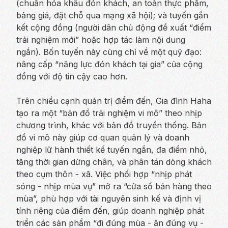
(chuẩn hóa khâu đón khách, an toàn thực phẩm,
bảng giá, đặt chỗ qua mạng xã hội); và tuyến gắn
kết cộng đồng (người dân chủ động đề xuất “điểm
trải nghiệm mới” hoặc hợp tác làm nội dung
ngắn). Bốn tuyến này cùng chỉ về một quỹ đạo:
nâng cấp “năng lực đón khách tại gia” của cộng
đồng với độ tin cậy cao hơn.
Trên chiều cạnh quản trị điểm đến, Gia đình Haha
tạo ra một “bản đồ trải nghiệm vi mô” theo nhịp
chương trình, khác với bản đồ truyền thống. Bản
đồ vi mô này giúp cơ quan quản lý và doanh
nghiệp lữ hành thiết kế tuyến ngắn, đa điểm nhỏ,
tăng thời gian dừng chân, và phân tán dòng khách
theo cụm thôn - xã. Việc phối hợp “nhịp phát
sóng - nhịp mùa vụ” mở ra “cửa sổ bán hàng theo
mùa”, phù hợp với tài nguyên sinh kế và định vị
tính riêng của điểm đến, giúp doanh nghiệp phát
triển các sản phẩm “đi đúng mùa - ăn đúng vụ -