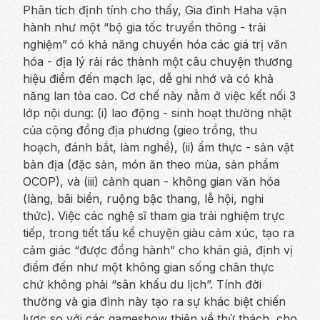
Phân tích định tính cho thấy, Gia đình Haha vận
hành như một “bộ gia tốc truyền thông - trải
nghiệm” có khả năng chuyển hóa các giá trị văn
hóa - địa lý rải rác thành một câu chuyện thương
hiệu điểm đến mạch lạc, dễ ghi nhớ và có khả
năng lan tỏa cao. Cơ chế này nằm ở việc kết nối 3
lớp nội dung: (i) lao động - sinh hoạt thường nhật
của cộng đồng địa phương (gieo trồng, thu
hoạch, đánh bắt, làm nghề), (ii) ẩm thực - sản vật
bản địa (đặc sản, món ăn theo mùa, sản phẩm
OCOP), và (iii) cảnh quan - không gian văn hóa
(làng, bãi biển, ruộng bậc thang, lễ hội, nghi
thức). Việc các nghệ sĩ tham gia trải nghiệm trực
tiếp, trong tiết tấu kể chuyện giàu cảm xúc, tạo ra
cảm giác “được đồng hành” cho khán giả, định vị
điểm đến như một không gian sống chân thực
chứ không phải “sân khấu du lịch”. Tính đời
thường và gia đình này tạo ra sự khác biệt chiến
lược so với các gameshow thiên về thử thách, cho