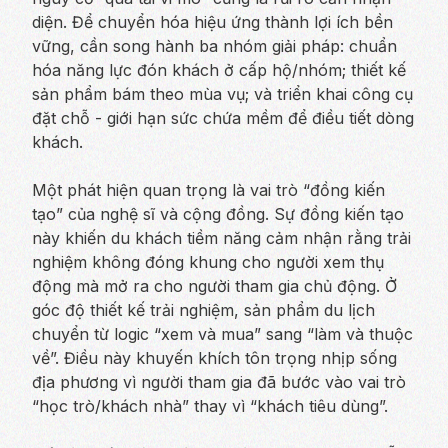
diện. Để chuyển hóa hiệu ứng thành lợi ích bền
vững, cần song hành ba nhóm giải pháp: chuẩn
hóa năng lực đón khách ở cấp hộ/nhóm; thiết kế
sản phẩm bám theo mùa vụ; và triển khai công cụ
đặt chỗ - giới hạn sức chứa mềm để điều tiết dòng
khách.
Một phát hiện quan trọng là vai trò “đồng kiến
tạo” của nghệ sĩ và cộng đồng. Sự đồng kiến tạo
này khiến du khách tiềm năng cảm nhận rằng trải
nghiệm không đóng khung cho người xem thụ
động mà mở ra cho người tham gia chủ động. Ở
góc độ thiết kế trải nghiệm, sản phẩm du lịch
chuyển từ logic “xem và mua” sang “làm và thuộc
về”. Điều này khuyến khích tôn trọng nhịp sống
địa phương vì người tham gia đã bước vào vai trò
“học trò/khách nhà” thay vì “khách tiêu dùng”.