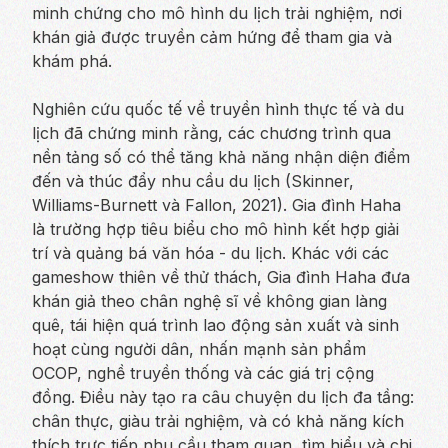
minh chứng cho mô hình du lịch trải nghiệm, nơi
khán giả được truyền cảm hứng để tham gia và
khám phá.
Nghiên cứu quốc tế về truyền hình thực tế và du
lịch đã chứng minh rằng, các chương trình qua
nền tảng số có thể tăng khả năng nhận diện điểm
đến và thúc đẩy nhu cầu du lịch (Skinner,
Williams-Burnett và Fallon, 2021). Gia đình Haha
là trường hợp tiêu biểu cho mô hình kết hợp giải
trí và quảng bá văn hóa - du lịch. Khác với các
gameshow thiên về thử thách, Gia đình Haha đưa
khán giả theo chân nghệ sĩ về không gian làng
quê, tái hiện quá trình lao động sản xuất và sinh
hoạt cùng người dân, nhấn mạnh sản phẩm
OCOP, nghề truyền thống và các giá trị cộng
đồng. Điều này tạo ra câu chuyện du lịch đa tầng:
chân thực, giàu trải nghiệm, và có khả năng kích
thích trực tiếp nhu cầu tham quan, tìm hiểu và chi