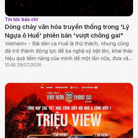
Tin tức báo chí
Dòng chảy văn hóa truyền thống trong 'Lý
Ngựa ô Huế' phiên bản 'vượt chông gai"
Vietnam+ - Bài dân ca Huế là thử thách, nhưng cũng
đã trở thành động lực để ba nghệ sỹ bật lên, khai thác
hiệu quả tiềm năng của mình để một lần nữa, đưa văn
10:48 29/07/2026
hóa truyền thống tỏa sáng rực rỡ.