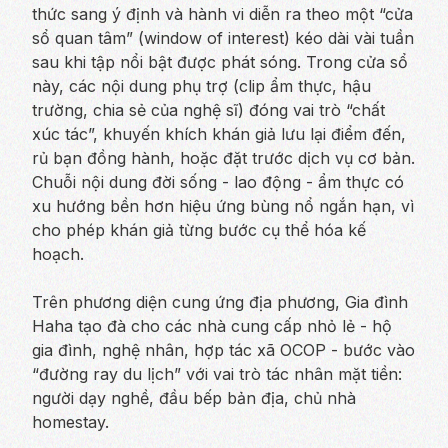
thức sang ý định và hành vi diễn ra theo một “cửa
sổ quan tâm” (window of interest) kéo dài vài tuần
sau khi tập nổi bật được phát sóng. Trong cửa sổ
này, các nội dung phụ trợ (clip ẩm thực, hậu
trường, chia sẻ của nghệ sĩ) đóng vai trò “chất
xúc tác”, khuyến khích khán giả lưu lại điểm đến,
rủ bạn đồng hành, hoặc đặt trước dịch vụ cơ bản.
Chuỗi nội dung đời sống - lao động - ẩm thực có
xu hướng bền hơn hiệu ứng bùng nổ ngắn hạn, vì
cho phép khán giả từng bước cụ thể hóa kế
hoạch.
Trên phương diện cung ứng địa phương, Gia đình
Haha tạo đà cho các nhà cung cấp nhỏ lẻ - hộ
gia đình, nghệ nhân, hợp tác xã OCOP - bước vào
“đường ray du lịch” với vai trò tác nhân mặt tiền:
người dạy nghề, đầu bếp bản địa, chủ nhà
homestay.