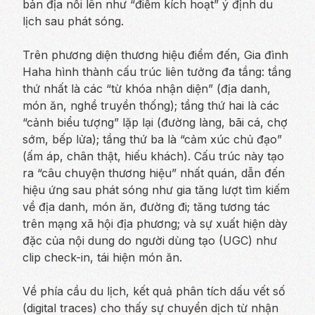
bản địa nổi lên như “điểm kích hoạt” ý định du
lịch sau phát sóng.
Trên phương diện thương hiệu điểm đến, Gia đình
Haha hình thành cấu trúc liên tưởng đa tầng: tầng
thứ nhất là các “từ khóa nhận diện” (địa danh,
món ăn, nghề truyền thống); tầng thứ hai là các
“cảnh biểu tượng” lặp lại (đường làng, bãi cá, chợ
sớm, bếp lửa); tầng thứ ba là “cảm xúc chủ đạo”
(ấm áp, chân thật, hiếu khách). Cấu trúc này tạo
ra “câu chuyện thương hiệu” nhất quán, dẫn đến
hiệu ứng sau phát sóng như gia tăng lượt tìm kiếm
về địa danh, món ăn, đường đi; tăng tương tác
trên mạng xã hội địa phương; và sự xuất hiện dày
đặc của nội dung do người dùng tạo (UGC) như
clip check-in, tái hiện món ăn.
Về phía cầu du lịch, kết quả phân tích dấu vết số
(digital traces) cho thấy sự chuyển dịch từ nhận