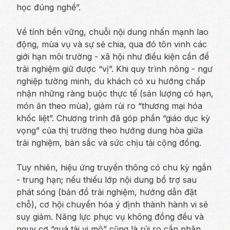
học đúng nghề”.
Về tính bền vững, chuỗi nội dung nhấn mạnh lao
động, mùa vụ và sự sẻ chia, qua đó tôn vinh các
giới hạn môi trường - xã hội như điều kiện cần để
trải nghiệm giữ được “vị”. Khi quy trình nông - ngư
nghiệp tường minh, du khách có xu hướng chấp
nhận những ràng buộc thực tế (sản lượng có hạn,
món ăn theo mùa), giảm rủi ro “thương mại hóa
khốc liệt”. Chương trình đã góp phần “giáo dục kỳ
vọng” của thị trường theo hướng dung hòa giữa
trải nghiệm, bản sắc và sức chịu tải cộng đồng.
Tuy nhiên, hiệu ứng truyền thông có chu kỳ ngắn
- trung hạn; nếu thiếu lớp nội dung bổ trợ sau
phát sóng (bản đồ trải nghiệm, hướng dẫn đặt
chỗ), cơ hội chuyển hóa ý định thành hành vi sẽ
suy giảm. Năng lực phục vụ không đồng đều và
nguy cơ “quá tải vi mô” cũng là rủi ro cần nhận