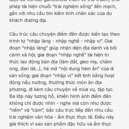
phép tái hiện chuỗi “trải nghiệm sống” liền mạch,
gần với nhu cầu tìm kiếm tính chân xác của du
khách đương đại.
Cấu trúc câu chuyện điểm đến được kiến tạo theo
trình tự “nhập làng - nhập nghề - nhập vị”. Giai
đoạn “nhập làng” giúp nhận diện địa danh và bối
cảnh xã hội; giai đoạn “nhập nghề” tái hiện tri
thức lao động bản địa (làm đất, gieo mạ, chăm
ong, đan lát...), hé mở “nội dung hàm ẩn” của di
sản sống; giai đoạn “nhập vị” kết tinh bằng hoạt
động nấu nướng, thưởng thức món ăn địa
phương, đi kèm câu chuyện về mùa vụ, tập tục.
Ba lớp này tương hỗ, khiến hình ảnh điểm đến
không chỉ được nhìn - nghe mà còn như được
“nếm” và “cảm”, bắc cầu trực tiếp đến nhu cầu
trải nghiệm văn hóa - ẩm thực thực tế. Điều này
giải thích vì sao sản phẩm đặc hữu và ẩm thực