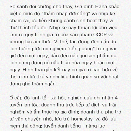
So sánh đối chứng cho thấy, Gia đình Haha khác
biệt ở mức độ “thâm nhập đời sống” và nhịp kể
chậm rãi, ưu tiên khung cảnh sinh hoạt thay vì
thử thách tốc độ. Nhịp kể này thuận lợi cho việc
làm rõ quy trình giá trị của sản phẩm OCOP và
phong tục ẩm thực. Vì thế, tác động đến cầu du
lịch hướng tới trải nghiệm “sống cùng” trong vài
giờ đến một ngày, dẫn đến các gói sản phẩm du
lịch cộng đồng có cấu trúc nửa ngày hoặc một
ngày. Hình thái gắn kết này có giá trị cao hơn về
thời gian lưu trú và chi tiêu bình quân so với hoạt
động ghé thăm ngắn.
Ở cấp độ kinh tế - xã hội, nghiên cứu ghi nhận 4
tuyến lan tỏa: doanh thu trực tiếp từ dịch vụ trải
nghiệm và ẩm thực hộ gia đình; doanh thu phụ trợ
từ vận chuyển nhỏ, lưu trú homestay, và đồ lưu
niệm thủ công; tuyến danh tiếng - năng lực