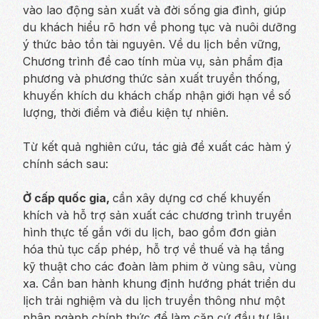
vào lao động sản xuất và đời sống gia đình, giúp
du khách hiểu rõ hơn về phong tục và nuôi dưỡng
ý thức bảo tồn tài nguyên. Về du lịch bền vững,
Chương trình đề cao tính mùa vụ, sản phẩm địa
phương và phương thức sản xuất truyền thống,
khuyến khích du khách chấp nhận giới hạn về số
lượng, thời điểm và điều kiện tự nhiên.
Từ kết quả nghiên cứu, tác giả đề xuất các hàm ý
chính sách sau:
Ở cấp quốc gia,
cần xây dựng cơ chế khuyến
khích và hỗ trợ sản xuất các chương trình truyền
hình thực tế gắn với du lịch, bao gồm đơn giản
hóa thủ tục cấp phép, hỗ trợ về thuế và hạ tầng
kỹ thuật cho các đoàn làm phim ở vùng sâu, vùng
xa. Cần ban hành khung định hướng phát triển du
lịch trải nghiệm và du lịch truyền thông như một
phân ngành chính thức để làm căn cứ đầu tư lâu