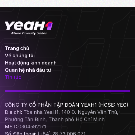
Trang chủ
Về chúng tôi
Hoạt động kinh doanh
Quan hệ nhà đầu tư
Tin tức
CÔNG TY CỔ PHẦN TẬP ĐOÀN YEAH1 (HOSE: YEG)
Địa chỉ:
Tòa nhà YeaH1, 140 Đ. Nguyễn Văn Thủ,
Phường Tân Định, Thành phố Hồ Chí Minh
MST:
0304592171
Số điện thoại:
(+84) 28 73 006 071