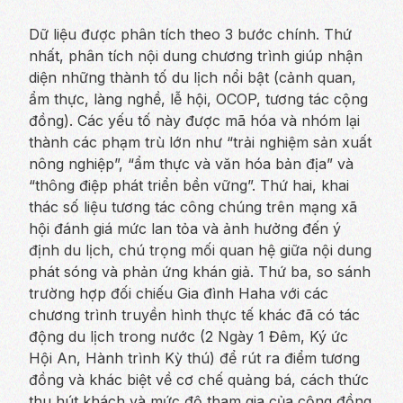
Dữ liệu được phân tích theo 3 bước chính. Thứ
nhất, phân tích nội dung chương trình giúp nhận
diện những thành tố du lịch nổi bật (cảnh quan,
ẩm thực, làng nghề, lễ hội, OCOP, tương tác cộng
đồng). Các yếu tố này được mã hóa và nhóm lại
thành các phạm trù lớn như “trải nghiệm sản xuất
nông nghiệp”, “ẩm thực và văn hóa bản địa” và
“thông điệp phát triển bền vững”. Thứ hai, khai
thác số liệu tương tác công chúng trên mạng xã
hội đánh giá mức lan tỏa và ảnh hưởng đến ý
định du lịch, chú trọng mối quan hệ giữa nội dung
phát sóng và phản ứng khán giả. Thứ ba, so sánh
trường hợp đối chiếu Gia đình Haha với các
chương trình truyền hình thực tế khác đã có tác
động du lịch trong nước (2 Ngày 1 Đêm, Ký ức
Hội An, Hành trình Kỳ thú) để rút ra điểm tương
đồng và khác biệt về cơ chế quảng bá, cách thức
thu hút khách và mức độ tham gia của cộng đồng