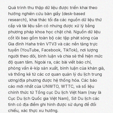
Quá trình thu thập dữ liệu được triển khai theo
hướng nghiên cứu bàn giấy (desk-based
research), khai thác tối đa các nguồn dữ liệu thứ
cấp và tài liệu sẵn có nhưng được xử lý bằng
phương pháp khoa học chặt chẽ. Nguồn dữ liệu
cốt lõi bao gồm toàn bộ các tập phát sóng của
Gia đình Haha trên VTV3 và các nền tảng trực
tuyến (YouTube, Facebook, TikTok), nơi lượng
người theo dõi, bình luận và chia sẻ thể hiện mức
độ quan tâm. Ngoài ra, các bài viết báo chí,
phỏng vấn ê-kíp sản xuất, bình luận của khán giả,
và thống kê từ các cơ quan quản lý du lịch trung
ương/địa phương được hệ thống hóa. Các báo
cáo mới nhất của UNWTO, WTTC, và số liệu
chính thức từ Tổng cục Du lịch Việt Nam (nay là
Cục Du lịch Quốc gia Việt Nam), Sở Du lịch các
tỉnh có địa điểm ghi hình được sử dụng để đối
chiếu, xác thực xu hướng.