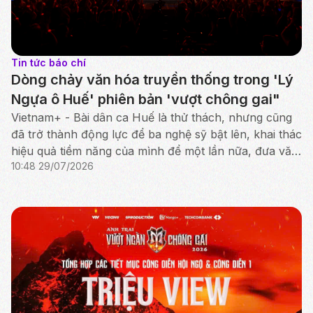
Tin tức báo chí
Dòng chảy văn hóa truyền thống trong 'Lý
Ngựa ô Huế' phiên bản 'vượt chông gai"
Vietnam+ - Bài dân ca Huế là thử thách, nhưng cũng
đã trở thành động lực để ba nghệ sỹ bật lên, khai thác
hiệu quả tiềm năng của mình để một lần nữa, đưa văn
10:48 29/07/2026
hóa truyền thống tỏa sáng rực rỡ.