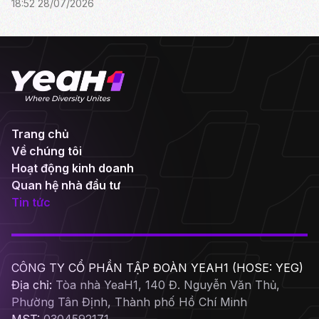
18:52 28/07/2026
Trang chủ
Về chúng tôi
Hoạt động kinh doanh
Quan hệ nhà đầu tư
Tin tức
CÔNG TY CỔ PHẦN TẬP ĐOÀN YEAH1 (HOSE: YEG)
Địa chỉ:
Tòa nhà YeaH1, 140 Đ. Nguyễn Văn Thủ,
Phường Tân Định, Thành phố Hồ Chí Minh
MST:
0304592171