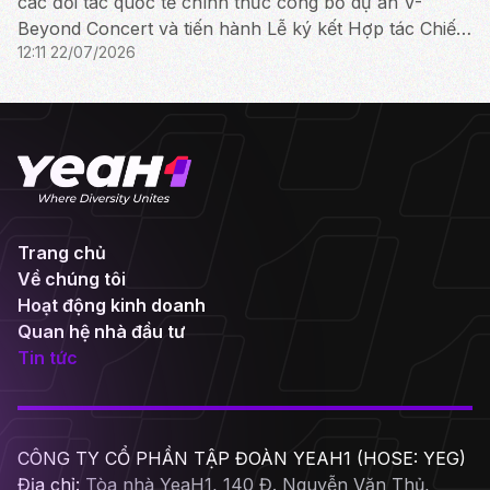
các đối tác quốc tế chính thức công bố dự án V-
Beyond Concert và tiến hành Lễ ký kết Hợp tác Chiến
12:11 22/07/2026
lược giữa YeaH1, iMe Entertainment Group và AlphaZ.
Trang chủ
Về chúng tôi
Hoạt động kinh doanh
Quan hệ nhà đầu tư
Tin tức
CÔNG TY CỔ PHẦN TẬP ĐOÀN YEAH1 (HOSE: YEG)
Địa chỉ:
Tòa nhà YeaH1, 140 Đ. Nguyễn Văn Thủ,