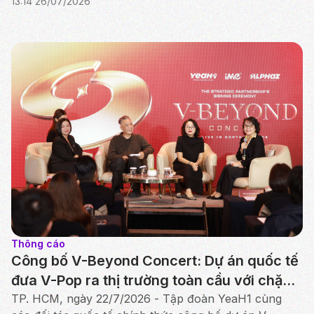
13:14 26/07/2026
cuộc tranh tài nghẹt thở của Bảng Hắc Mã
Thông cáo
Công bố V-Beyond Concert: Dự án quốc tế
đưa V-Pop ra thị trường toàn cầu với chặng
đầu tiên tại Bắc Mỹ
TP. HCM, ngày 22/7/2026 - Tập đoàn YeaH1 cùng