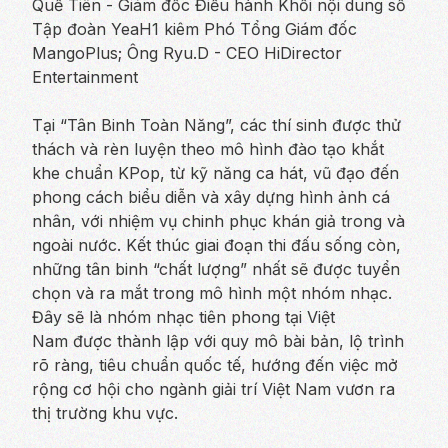
Quế Tiên - Giám đốc Điều hành Khối nội dung số
Tập đoàn YeaH1 kiêm Phó Tổng Giám đốc
MangoPlus; Ông Ryu.D - CEO HiDirector
Entertainment
Tại “Tân Binh Toàn Năng”, các thí sinh được thử
thách và rèn luyện theo mô hình đào tạo khắt
khe chuẩn KPop, từ kỹ năng ca hát, vũ đạo đến
phong cách biểu diễn và xây dựng hình ảnh cá
nhân, với nhiệm vụ chinh phục khán giả trong và
ngoài nước. Kết thúc giai đoạn thi đấu sống còn,
những tân binh “chất lượng” nhất sẽ được tuyển
chọn và ra mắt trong mô hình một nhóm nhạc.
Đây sẽ là nhóm nhạc tiên phong tại Việt
Nam được thành lập với quy mô bài bản, lộ trình
rõ ràng, tiêu chuẩn quốc tế, hướng đến việc mở
rộng cơ hội cho ngành giải trí Việt Nam vươn ra
thị trường khu vực.