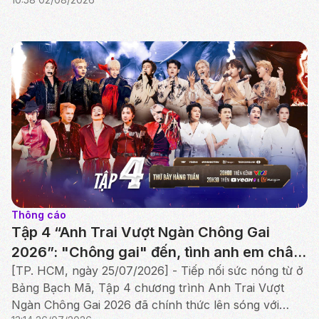
Thông cáo
Tập 4 “Anh Trai Vượt Ngàn Chông Gai
2026”: "Chông gai" đến, tình anh em chân
thành thắp sáng Công diễn đầu tiên
[TP. HCM, ngày 25/07/2026] - Tiếp nối sức nóng từ ở
Bảng Bạch Mã, Tập 4 chương trình Anh Trai Vượt
Ngàn Chông Gai 2026 đã chính thức lên sóng với