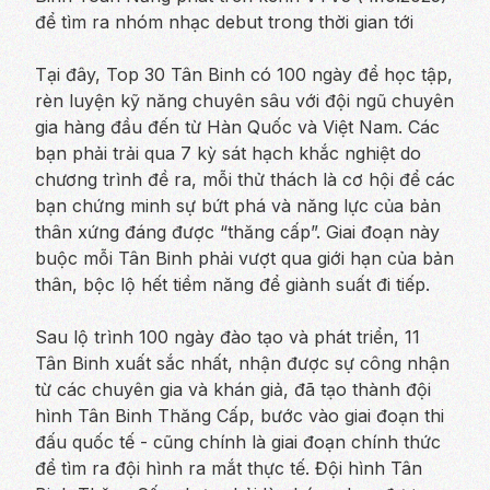
để tìm ra nhóm nhạc debut trong thời gian tới
Tại đây, Top 30 Tân Binh có 100 ngày để học tập,
rèn luyện kỹ năng chuyên sâu với đội ngũ chuyên
gia hàng đầu đến từ Hàn Quốc và Việt Nam. Các
bạn phải trải qua 7 kỳ sát hạch khắc nghiệt do
chương trình đề ra, mỗi thử thách là cơ hội để các
bạn chứng minh sự bứt phá và năng lực của bản
thân xứng đáng được “thăng cấp”. Giai đoạn này
buộc mỗi Tân Binh phải vượt qua giới hạn của bản
thân, bộc lộ hết tiềm năng để giành suất đi tiếp.
Sau lộ trình 100 ngày đào tạo và phát triển, 11
Tân Binh xuất sắc nhất, nhận được sự công nhận
từ các chuyên gia và khán giả, đã tạo thành đội
hình Tân Binh Thăng Cấp, bước vào giai đoạn thi
đấu quốc tế - cũng chính là giai đoạn chính thức
để tìm ra đội hình ra mắt thực tế. Đội hình Tân