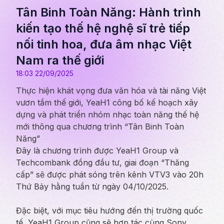
Tân Binh Toàn Năng: Hành trình
kiến tạo thế hệ nghệ sĩ trẻ tiếp
nối tinh hoa, đưa âm nhạc Việt
Nam ra thế giới
18:03 22/09/2025
Thực hiện khát vọng đưa văn hóa và tài năng Việt
vươn tầm thế giới, YeaH1 công bố kế hoạch xây
dựng và phát triển nhóm nhạc toàn năng thế hệ
mới thông qua chương trình “Tân Binh Toàn
Năng”
Đây là chương trình được YeaH1 Group và
Techcombank đồng đầu tư, giai đoạn “Thăng
cấp” sẽ được phát sóng trên kênh VTV3 vào 20h
Thứ Bảy hằng tuần từ ngày 04/10/2025.
Đặc biệt, với mục tiêu hướng đến thị trường quốc
tế, YeaH1 Group cũng sẽ hợp tác cùng Sony