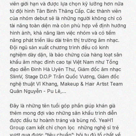
viên giới hạn và được lựa chọn kỹ lưỡng hơn nữa
từ đội hình Tân Binh Thăng Cấp. Các thành viên
của nhóm debut sẽ là những người không chỉ có
tài năng toàn diện mà còn phù hợp về định hướng
hình ảnh, khả năng làm việc nhóm và có tiềm
năng phát triển lâu dài trên thị trường âm nhạc.
Đội ngũ sản xuất chương trình đều có kinh
nghiệm dày dặn, là bảo chứng của hàng loạt sân
khấu âm nhạc đỉnh cao tại Việt Nam như Tổng
đạo diễn Đinh Hà Uyên Thư, Giám đốc âm nhạc
SlimV, Stage D.O.P Trần Quốc Vương, Giám đốc
nghệ thuật Vĩ Khang, Makeup & Hair Artist Team
Quân Nguyễn - Pu Lê,…
Đây là những tên tuổi góp phần giúp khán giả
thêm mong đợi vào những sân khấu trình diễn
được đầu tư hoành tráng và bùng nổ. YeaH1
Group cam kết chỉ chọn lọc những nghệ sĩ trẻ
vượt qua được “tiêu chuẩn”: hội tụ đủ tố chất về