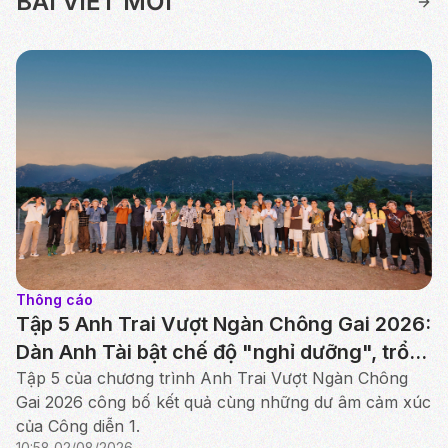
BÀI VIẾT MỚI
Thông cáo
Tập 5 Anh Trai Vượt Ngàn Chông Gai 2026:
Dàn Anh Tài bật chế độ "nghỉ dưỡng", trổ
tài chăn cừu, nấu ăn tại Ninh Thuận
Tập 5 của chương trình Anh Trai Vượt Ngàn Chông
Gai 2026 công bố kết quả cùng những dư âm cảm xúc
của Công diễn 1.
10:58 02/08/2026