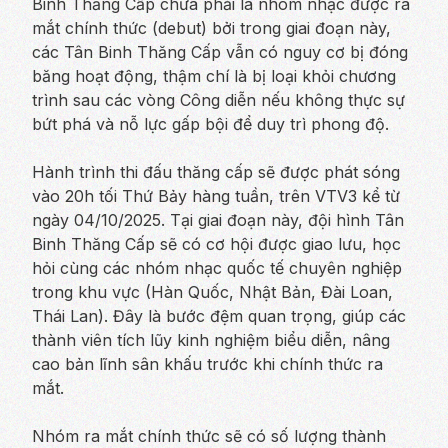
Binh Thăng Cấp chưa phải là nhóm nhạc được ra
mắt chính thức (debut) bởi trong giai đoạn này,
các Tân Binh Thăng Cấp vẫn có nguy cơ bị đóng
băng hoạt động, thậm chí là bị loại khỏi chương
trình sau các vòng Công diễn nếu không thực sự
bứt phá và nỗ lực gấp bội để duy trì phong độ.
Hành trình thi đấu thăng cấp sẽ được phát sóng
vào 20h tối Thứ Bảy hàng tuần, trên VTV3 kể từ
ngày 04/10/2025. Tại giai đoạn này, đội hình Tân
Binh Thăng Cấp sẽ có cơ hội được giao lưu, học
hỏi cùng các nhóm nhạc quốc tế chuyên nghiệp
trong khu vực (Hàn Quốc, Nhật Bản, Đài Loan,
Thái Lan). Đây là bước đệm quan trọng, giúp các
thành viên tích lũy kinh nghiệm biểu diễn, nâng
cao bản lĩnh sân khấu trước khi chính thức ra
mắt.
Nhóm ra mắt chính thức sẽ có số lượng thành