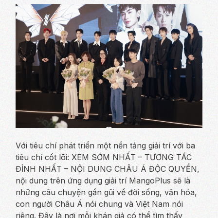
Với tiêu chí phát triển một nền tảng giải trí với ba
tiêu chí cốt lõi: XEM SỚM NHẤT – TƯƠNG TÁC
ĐỈNH NHẤT – NỘI DUNG CHÂU Á ĐỘC QUYỀN,
nội dung trên ứng dụng giải trí MangoPlus sẽ là
những câu chuyện gần gũi về đời sống, văn hóa,
con người Châu Á nói chung và Việt Nam nói
riêng. Đây là nơi mỗi khán giả có thể tìm thấy