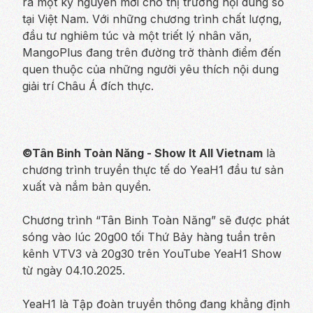
ra một kỷ nguyên mới cho thị trường nội dung số
tại Việt Nam. Với những chương trình chất lượng,
đầu tư nghiêm túc và một triết lý nhân văn,
MangoPlus đang trên đường trở thành điểm đến
quen thuộc của những người yêu thích nội dung
giải trí Châu Á đích thực.
©Tân Binh Toàn Năng - Show It All Vietnam
là
chương trình truyền thực tế do YeaH1 đầu tư sản
xuất và nắm bản quyền.
Chương trình “Tân Binh Toàn Năng” sẽ được phát
sóng vào lúc 20g00 tối Thứ Bảy hàng tuần trên
kênh VTV3 và 20g30 trên YouTube YeaH1 Show
từ ngày 04.10.2025.
YeaH1 là Tập đoàn truyền thông đang khẳng định