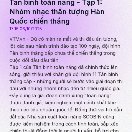
Tân binh toàn năng - Tập 1:
Nhóm nhạc thần tượng Hàn
Quốc chiến thắng
17:16 06/10/2025
VTV.vn - Dù có màn ra mắt và thi đấu ấn tượng,
lột xác sau hành trình đào tạo 100 ngày, đội hình
Tân binh thăng cấp chưa thể chiến thắng trong
cuộc đối đầu đầu tiên.
Tập 1 của
Tân binh toàn năng
đã chính thức lên
sóng, giới thiệu với khán giả đội hình 11 Tân binh
thăng cấp - những người sẽ bước vào giai đoạn thi
đấu với những nhóm nhạc đến từ nhiều quốc gia.
Đây cũng là giai đoạn danh xưng "toàn năng"
được đánh giá, kiểm nghiệm một cách khắt khe
theo các tiêu chuẩn quốc tế. Đồng thời vai trò dẫn
dắt của Nhà sản xuất toàn năng SOOBIN cũng
được kiểm nghiệm trong cách tính toán, sắp xếp
chiến thuật đồng thời là người tư vấn, hỗ trợ cho