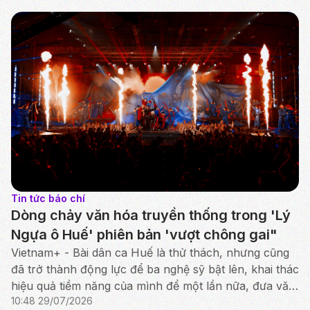
Tin tức báo chí
Dòng chảy văn hóa truyền thống trong 'Lý
Ngựa ô Huế' phiên bản 'vượt chông gai"
Vietnam+ - Bài dân ca Huế là thử thách, nhưng cũng
đã trở thành động lực để ba nghệ sỹ bật lên, khai thác
hiệu quả tiềm năng của mình để một lần nữa, đưa văn
10:48 29/07/2026
hóa truyền thống tỏa sáng rực rỡ.