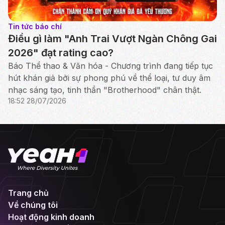
Tin tức báo chí
Điều gì làm "Anh Trai Vượt Ngàn Chông Gai
2026" đạt rating cao?
Báo Thể thao & Văn hóa - Chương trình đang tiếp tục
hút khán giả bởi sự phong phú về thể loại, tư duy âm
nhạc sáng tạo, tinh thần "Brotherhood" chân thật.
18:52 28/07/2026
Trang chủ
Về chúng tôi
Hoạt động kinh doanh