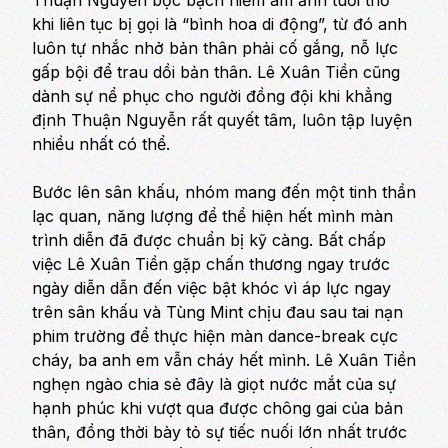
Thuận Nguyễn bộc bạch niềm ám ảnh tuổi thơ
khi liên tục bị gọi là “bình hoa di động”, từ đó anh
luôn tự nhắc nhở bản thân phải cố gắng, nỗ lực
gấp bội để trau dồi bản thân. Lê Xuân Tiền cũng
dành sự nể phục cho người đồng đội khi khẳng
định Thuận Nguyễn rất quyết tâm, luôn tập luyện
nhiều nhất có thể.
Bước lên sân khấu, nhóm mang đến một tinh thần
lạc quan, năng lượng để thể hiện hết mình màn
trình diễn đã được chuẩn bị kỹ càng. Bất chấp
việc Lê Xuân Tiền gặp chấn thương ngay trước
ngày diễn dẫn đến việc bật khóc vì áp lực ngay
trên sân khấu và Tùng Mint chịu đau sau tai nạn
phim trường để thực hiện màn dance-break cực
cháy, ba anh em vẫn cháy hết mình. Lê Xuân Tiền
nghẹn ngào chia sẻ đây là giọt nước mắt của sự
hạnh phúc khi vượt qua được chông gai của bản
thân, đồng thời bày tỏ sự tiếc nuối lớn nhất trước