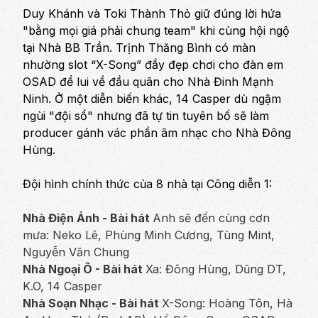
Duy Khánh và Toki Thành Thỏ giữ đúng lời hứa
"bằng mọi giá phải chung team" khi cùng hội ngộ
tại Nhà BB Trần. Trịnh Thăng Bình có màn
nhường slot
“X-Song”
đầy đẹp chơi cho đàn em
OSAD để lui về đầu quân cho Nhà Đinh Mạnh
Ninh. Ở một diễn biến khác, 14 Casper dù ngậm
ngùi "đội sổ" nhưng đã tự tin tuyên bố sẽ làm
producer gánh vác phần âm nhạc cho Nhà Đông
Hùng.
Đội hình chính thức của 8 nhà tại Công diễn 1:
Nhà Điện Ảnh - Bài hát
Anh sẽ đến cùng cơn
mưa
: Neko Lê, Phùng Minh Cương, Tùng Mint,
Nguyễn Văn Chung
Nhà Ngoại Ô - Bài hát
Xa
: Đông Hùng, Dũng DT,
K.O, 14 Casper
Nhà Soạn Nhạc - Bài hát
X-Song
: Hoàng Tôn, Hà