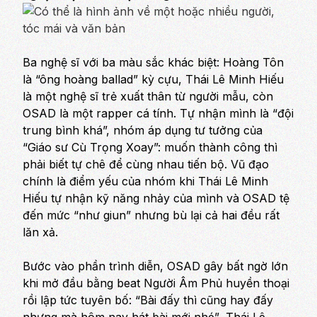
Ba nghệ sĩ với ba màu sắc khác biệt: Hoàng Tôn
là “ông hoàng ballad” kỳ cựu, Thái Lê Minh Hiếu
là một nghệ sĩ trẻ xuất thân từ người mẫu, còn
OSAD là một rapper cá tính. Tự nhận mình là “đội
trung bình khá”, nhóm áp dụng tư tưởng của
“Giáo sư Cù Trọng Xoay”: muốn thành công thì
phải biết tự chê để cùng nhau tiến bộ. Vũ đạo
chính là điểm yếu của nhóm khi Thái Lê Minh
Hiếu tự nhận kỹ năng nhảy của mình và OSAD tệ
đến mức “như giun” nhưng bù lại cả hai đều rất
lăn xả.
Bước vào phần trình diễn, OSAD gây bất ngờ lớn
khi mở đầu bằng beat
Người Âm Phủ
huyền thoại
rồi lập tức tuyên bố:
“Bài đấy thì cũng hay đấy