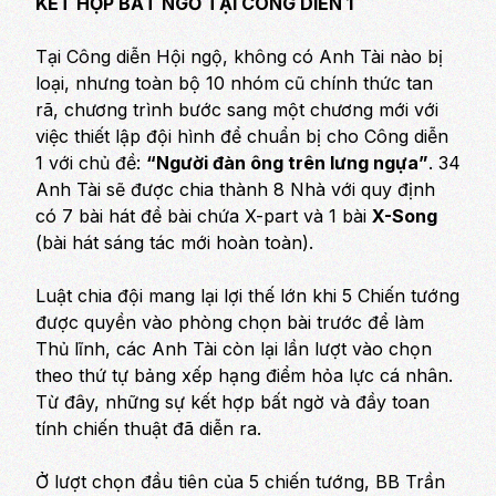
KẾT HỢP BẤT NGỜ TẠI CÔNG DIỄN 1
Tại Công diễn Hội ngộ, không có Anh Tài nào bị
loại, nhưng toàn bộ 10 nhóm cũ chính thức tan
rã, chương trình bước sang một chương mới với
việc thiết lập đội hình để chuẩn bị cho Công diễn
1 với chủ đề:
“Người đàn ông trên lưng ngựa”
. 34
Anh Tài sẽ được chia thành 8 Nhà với quy định
có 7 bài hát đề bài chứa X-part và 1 bài
X-Song
(bài hát sáng tác mới hoàn toàn).
Luật chia đội mang lại lợi thế lớn khi 5 Chiến tướng
được quyền vào phòng chọn bài trước để làm
Thủ lĩnh, các Anh Tài còn lại lần lượt vào chọn
theo thứ tự bảng xếp hạng điểm hỏa lực cá nhân.
Từ đây, những sự kết hợp bất ngờ và đầy toan
tính chiến thuật đã diễn ra.
Ở lượt chọn đầu tiên của 5 chiến tướng, BB Trần