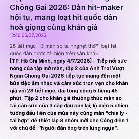
Chông Gai 2026: Dàn hit-maker
hội tụ, mang loạt hit quốc dân
hoà giọng cùng khán giả
12:46 05/07/2026
28 tiết mục - 3 màn so tài “nghẹt thở”, loạt hit
quốc dân được tái hiện trên sân khấu
[TP. Hồ Chí Minh, ngày 4/7/2026] - Tiếp nối sức
nóng của tập mở màn, tập 2 của Anh Trai Vượt
Ngàn Chông Gai 2026 tiếp tục mang đến một
bữa tiệc âm nhạc và cảm xúc trọn vẹn cho khán
giả với 28 tiết mục, dài tổng cộng 5 tiếng 45
phút. Tập 2 cho khán giả thưởng thức màn so
tài cân sức của 3 cặp đấu còn lại, lộ diện 5 chiến
tướng đầu tiên của mùa này cùng màn “chia ly -
tái hợp” để thiết lập 8 nhóm mới cho Công diễn 1
với chủ đề: “Người đàn ông trên lưng ngựa”.