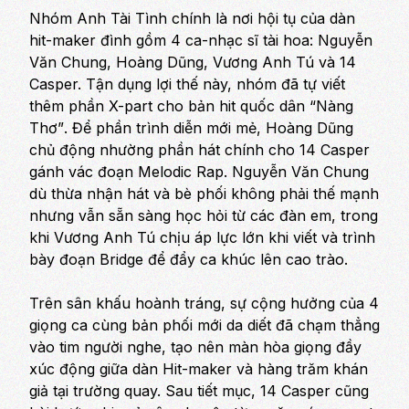
Nhóm Anh Tài Tình chính là nơi hội tụ của dàn
hit-maker đình gồm 4 ca-nhạc sĩ tài hoa: Nguyễn
Văn Chung, Hoàng Dũng, Vương Anh Tú và 14
Casper. Tận dụng lợi thế này, nhóm đã tự viết
thêm phần X-part cho bản hit quốc dân
“Nàng
Thơ”
. Để phần trình diễn mới mẻ, Hoàng Dũng
chủ động nhường phần hát chính cho 14 Casper
gánh vác đoạn Melodic Rap. Nguyễn Văn Chung
dù thừa nhận hát và bè phối không phải thế mạnh
nhưng vẫn sẵn sàng học hỏi từ các đàn em, trong
khi Vương Anh Tú chịu áp lực lớn khi viết và trình
bày đoạn Bridge để đẩy ca khúc lên cao trào.
Trên sân khấu hoành tráng, sự cộng hưởng của 4
giọng ca cùng bản phối mới da diết đã chạm thẳng
vào tim người nghe, tạo nên màn hòa giọng đầy
xúc động giữa dàn Hit-maker và hàng trăm khán
giả tại trường quay. Sau tiết mục, 14 Casper cũng