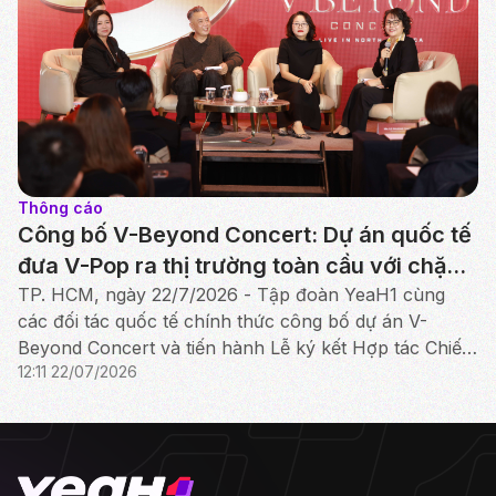
Thông cáo
Công bố V-Beyond Concert: Dự án quốc tế
đưa V-Pop ra thị trường toàn cầu với chặng
đầu tiên tại Bắc Mỹ
TP. HCM, ngày 22/7/2026 - Tập đoàn YeaH1 cùng
các đối tác quốc tế chính thức công bố dự án V-
Beyond Concert và tiến hành Lễ ký kết Hợp tác Chiến
12:11 22/07/2026
lược giữa YeaH1, iMe Entertainment Group và AlphaZ.