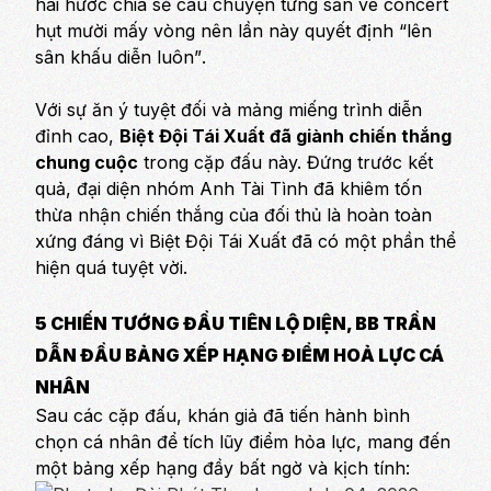
hài hước chia sẻ câu chuyện từng săn vé concert
hụt mười mấy vòng nên lần này quyết định
“lên
sân khấu diễn luôn”
.
Với sự ăn ý tuyệt đối và mảng miếng trình diễn
đỉnh cao,
Biệt Đội Tái Xuất đã giành chiến thắng
chung cuộc
trong cặp đấu này. Đứng trước kết
quả, đại diện nhóm Anh Tài Tình đã khiêm tốn
thừa nhận chiến thắng của đối thủ là hoàn toàn
xứng đáng vì Biệt Đội Tái Xuất đã có một phần thể
hiện quá tuyệt vời.
5 CHIẾN TƯỚNG ĐẦU TIÊN LỘ DIỆN, BB TRẦN
DẪN ĐẦU BẢNG XẾP HẠNG ĐIỂM HOẢ LỰC CÁ
NHÂN
Sau các cặp đấu, khán giả đã tiến hành bình
chọn cá nhân để tích lũy điểm hỏa lực, mang đến
một bảng xếp hạng đầy bất ngờ và kịch tính: