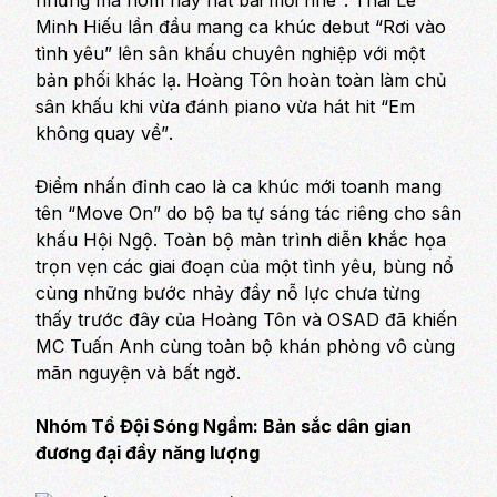
nhưng mà hôm nay hát bài mới nhé”
. Thái Lê
Minh Hiếu lần đầu mang ca khúc debut
“Rơi vào
tình yêu”
lên sân khấu chuyên nghiệp với một
bản phối khác lạ. Hoàng Tôn hoàn toàn làm chủ
sân khấu khi vừa đánh piano vừa hát hit
“Em
không quay về”
.
Điểm nhấn đỉnh cao là ca khúc mới toanh mang
tên “Move On” do bộ ba tự sáng tác riêng cho sân
khấu Hội Ngộ. Toàn bộ màn trình diễn khắc họa
trọn vẹn các giai đoạn của một tình yêu, bùng nổ
cùng những bước nhảy đầy nỗ lực chưa từng
thấy trước đây của Hoàng Tôn và OSAD đã khiến
MC Tuấn Anh cùng toàn bộ khán phòng vô cùng
mãn nguyện và bất ngờ.
Nhóm Tổ Đội Sóng Ngầm: Bản sắc dân gian
đương đại đầy năng lượng