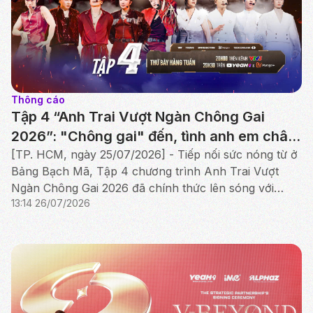
Thông cáo
Tập 4 “Anh Trai Vượt Ngàn Chông Gai
2026”: "Chông gai" đến, tình anh em chân
thành thắp sáng Công diễn đầu tiên
[TP. HCM, ngày 25/07/2026] - Tiếp nối sức nóng từ ở
Bảng Bạch Mã, Tập 4 chương trình Anh Trai Vượt
Ngàn Chông Gai 2026 đã chính thức lên sóng với
13:14 26/07/2026
cuộc tranh tài nghẹt thở của Bảng Hắc Mã