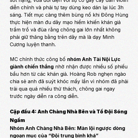
sốt nặng, vừa đối diện với sự cố gãy cây đàn violin
diễn chính và phải tự tay dùng keo dán lại lúc 3h
sáng. Tiết mục càng thêm bùng nổ khi Đông Hùng
thực hiện màn đu dây mạo hiểm khiến khán giả
trầm trồ và đùa rằng chông gai lớn nhất không
phải giữ thăng bằng trên dây mà là dạy Minh
Cương luyện thanh.
MC chính thức công bố
nhóm Anh Tài Nội Lực
giành chiến thắng
nhờ nhận được nhiều số phiếu
bầu hơn từ các khán giả. Hoàng Rob nghẹn ngào
chia sẻ anh đã suýt khóc mấy lần vì nhóm đã phải
trải qua quá nhiều thử thách, chông gai ngay
trước ngày diễn ra công diễn.
Cặp đấu 4: Anh Chàng Nhà Bên và Tổ Đội Sóng
Ngầm
Nhóm Anh Chàng Nhà Bên: Màn lội ngược dòng
ngoạn mục của “Đội trung bình khá”