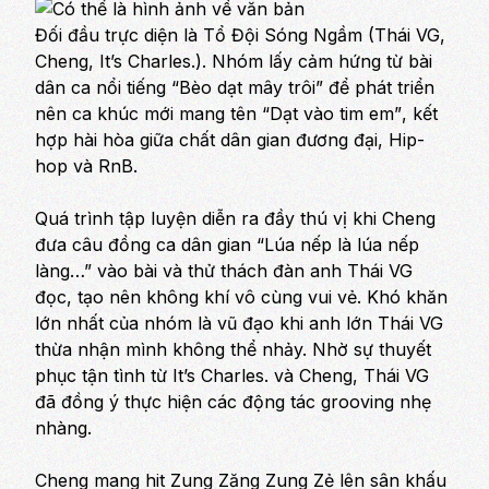
Đối đầu trực diện là Tổ Đội Sóng Ngầm (Thái VG,
Cheng, It’s Charles.). Nhóm lấy cảm hứng từ bài
dân ca nổi tiếng
“Bèo dạt mây trôi”
để phát triển
nên ca khúc mới mang tên
“Dạt vào tim em”
, kết
hợp hài hòa giữa chất dân gian đương đại, Hip-
hop và RnB.
Quá trình tập luyện diễn ra đầy thú vị khi Cheng
đưa câu đồng ca dân gian
“Lúa nếp là lúa nếp
làng…”
vào bài và thử thách đàn anh Thái VG
đọc, tạo nên không khí vô cùng vui vẻ. Khó khăn
lớn nhất của nhóm là vũ đạo khi anh lớn Thái VG
thừa nhận mình không thể nhảy. Nhờ sự thuyết
phục tận tình từ It’s Charles. và Cheng, Thái VG
đã đồng ý thực hiện các động tác grooving nhẹ
nhàng.
Cheng mang hit
Zung Zăng Zung Zẻ
lên sân khấu