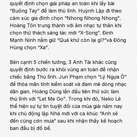
quyết định chọn giải pháp an toàn khi lấy bài
“Buông Tay”
để làm thủ lĩnh. Huỳnh Lập đi theo
cảm xúc gia đình chọn
“Nhong Nhong Nhong”
.
Hoàng Tôn trung thành với âm nhạc tự thân khi
chọn thử thách sáng tác mới
“X-Song”
. Đinh
Mạnh Ninh nắm giữ
“Quá khứ còn lại gì?”
và Đông
Hùng chọn
“Xa”
.
Bên cạnh 5 chiến tướng, 3 Anh Tài khác cũng
quyết định bước ra khỏi vùng an toàn để nhận
chiếc băng Thủ lĩnh. Jun Phạm chọn
“Lý Ngựa Ô”
để thỏa mãn tính kiểm soát và đam mê dòng nhạc
dân gian. Hoàng Dũng lần đầu tiên thử sức làm
thủ lĩnh với
“Let Me Go”
. Trong khi đó, Neko Lê
thể hiện sự tự tin tuyệt đối của mùa giải năm nay
khi chủ động lập Nhà mới với ca khúc
“Anh sẽ
đến cùng cơn mưa”
sau khi nhận thấy kế hoạch
ban đầu bị đổ bể.