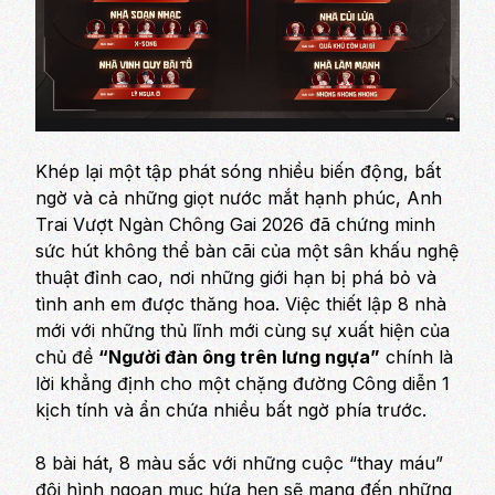
Khép lại một tập phát sóng nhiều biến động, bất
ngờ và cả những giọt nước mắt hạnh phúc,
Anh
Trai Vượt Ngàn Chông Gai 2026
đã chứng minh
sức hút không thể bàn cãi của một sân khấu nghệ
thuật đỉnh cao, nơi những giới hạn bị phá bỏ và
tình anh em được thăng hoa. Việc thiết lập 8 nhà
mới với những thủ lĩnh mới cùng sự xuất hiện của
chủ đề
“Người đàn ông trên lưng ngựa”
chính là
lời khẳng định cho một chặng đường Công diễn 1
kịch tính và ẩn chứa nhiều bất ngờ phía trước.
8 bài hát, 8 màu sắc với những cuộc “thay máu”
đội hình ngoạn mục hứa hẹn sẽ mang đến những