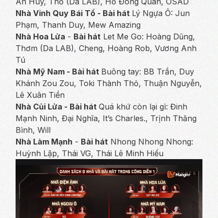
An Huy, Thỏ (Da LAB), Hồ Đông Quan, OSAD
Nhà Vinh Quy Bái Tổ - Bài hát
Lý Ngựa Ô:
Jun
Phạm, Thanh Duy, Mew Amazing
Nhà Hoa Lửa
-
Bài hát
Let Me Go
: Hoàng Dũng,
Thơm (Da LAB), Cheng, Hoàng Rob, Vương Anh
Tú
Nhà Mỹ Nam - Bài hát
Buông tay:
BB Trần, Duy
Khánh Zou Zou, Toki Thành Thỏ, Thuận Nguyễn,
Lê Xuân Tiền
Nhà Củi Lửa - Bài hát
Quá khứ còn lại gì
: Đinh
Mạnh Ninh, Đại Nghĩa, It’s Charles., Trịnh Thăng
Bình, Will
Nhà Làm Mạnh
-
Bài hát
Nhong Nhong Nhong
:
Huỳnh Lập, Thái VG, Thái Lê Minh Hiếu