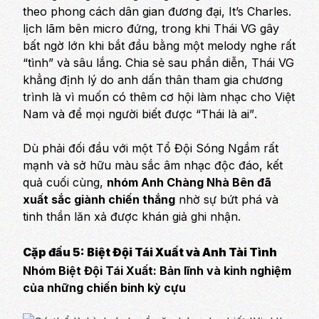
theo phong cách dân gian đương đại, It’s Charles.
lịch lãm bên micro đứng, trong khi Thái VG gây
bất ngờ lớn khi bắt đầu bằng một melody nghe rất
“tình” và sâu lắng. Chia sẻ sau phần diễn, Thái VG
khẳng định lý do anh dấn thân tham gia chương
trình là vì muốn có thêm cơ hội làm nhạc cho Việt
Nam và để mọi người biết được
“Thái là ai”
.
Dù phải đối đầu với một Tổ Đội Sóng Ngầm rất
mạnh và sở hữu màu sắc âm nhạc độc đáo, kết
quả cuối cùng,
nhóm Anh Chàng Nhà Bên đã
xuất sắc giành chiến thắng
nhờ sự bứt phá và
tinh thần lăn xả được khán giả ghi nhận.
Cặp đấu 5: Biệt Đội Tái Xuất và Anh Tài Tình
Nhóm Biệt Đội Tái Xuất: Bản lĩnh và kinh nghiệm
của những chiến binh kỳ cựu