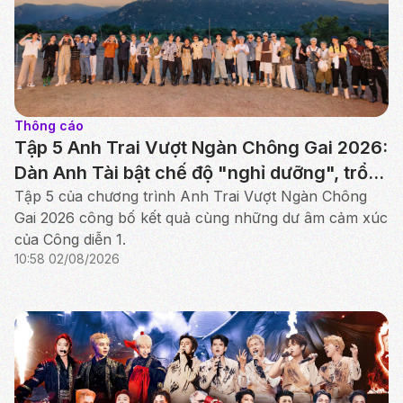
Thông cáo
Tập 5 Anh Trai Vượt Ngàn Chông Gai 2026:
Dàn Anh Tài bật chế độ "nghỉ dưỡng", trổ
tài chăn cừu, nấu ăn tại Ninh Thuận
Tập 5 của chương trình Anh Trai Vượt Ngàn Chông
Gai 2026 công bố kết quả cùng những dư âm cảm xúc
của Công diễn 1.
10:58 02/08/2026