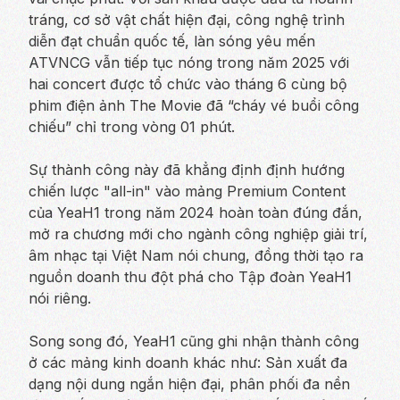
tráng, cơ sở vật chất hiện đại, công nghệ trình
diễn đạt chuẩn quốc tế, làn sóng yêu mến
ATVNCG vẫn tiếp tục nóng trong năm 2025 với
hai concert được tổ chức vào tháng 6 cùng bộ
phim điện ảnh The Movie đã “cháy vé buổi công
chiếu” chỉ trong vòng 01 phút.
Sự thành công này đã khẳng định định hướng
chiến lược "all-in" vào mảng Premium Content
của YeaH1 trong năm 2024 hoàn toàn đúng đắn,
mở ra chương mới cho ngành công nghiệp giải trí,
âm nhạc tại Việt Nam nói chung, đồng thời tạo ra
nguồn doanh thu đột phá cho Tập đoàn YeaH1
nói riêng.
Song song đó, YeaH1 cũng ghi nhận thành công
ở các mảng kinh doanh khác như: Sản xuất đa
dạng nội dung ngắn hiện đại, phân phối đa nền