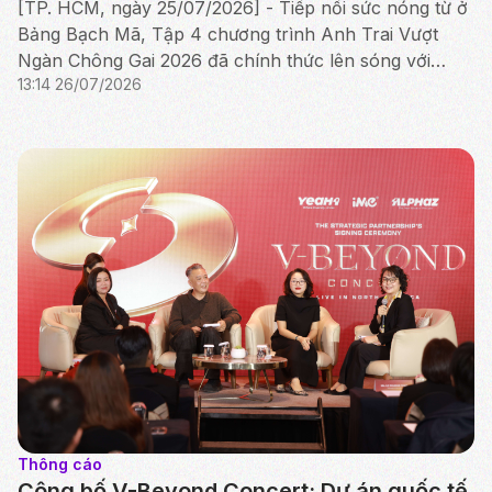
thành thắp sáng Công diễn đầu tiên
[TP. HCM, ngày 25/07/2026] - Tiếp nối sức nóng từ ở
Bảng Bạch Mã, Tập 4 chương trình Anh Trai Vượt
Ngàn Chông Gai 2026 đã chính thức lên sóng với
13:14 26/07/2026
cuộc tranh tài nghẹt thở của Bảng Hắc Mã
Thông cáo
Công bố V-Beyond Concert: Dự án quốc tế