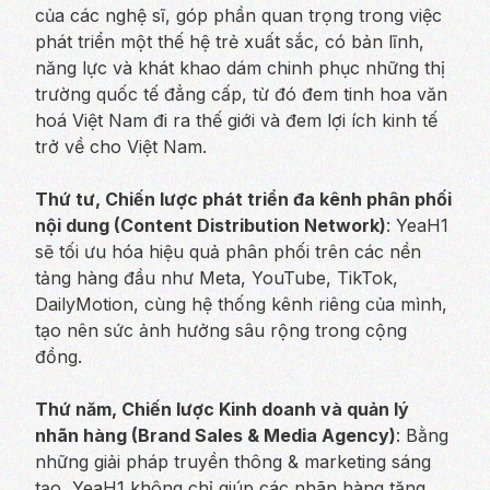
của các nghệ sĩ, góp phần quan trọng trong việc
phát triển một thế hệ trẻ xuất sắc, có bản lĩnh,
năng lực và khát khao dám chinh phục những thị
trường quốc tế đẳng cấp, từ đó đem tinh hoa văn
hoá Việt Nam đi ra thế giới và đem lợi ích kinh tế
trở về cho Việt Nam.
Thứ tư, Chiến lược phát triển đa kênh phân phối
nội dung (Content Distribution Network)
: YeaH1
sẽ tối ưu hóa hiệu quả phân phối trên các nền
tảng hàng đầu như Meta, YouTube, TikTok,
DailyMotion, cùng hệ thống kênh riêng của mình,
tạo nên sức ảnh hưởng sâu rộng trong cộng
đồng.
Thứ năm, Chiến lược Kinh doanh và quản lý
nhãn hàng (Brand Sales & Media Agency)
: Bằng
những giải pháp truyền thông & marketing sáng
tạo, YeaH1 không chỉ giúp các nhãn hàng tăng