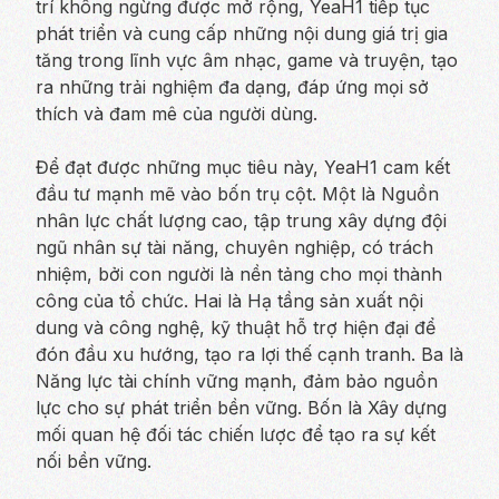
trí không ngừng được mở rộng, YeaH1 tiếp tục
phát triển và cung cấp những nội dung giá trị gia
tăng trong lĩnh vực âm nhạc, game và truyện, tạo
ra những trải nghiệm đa dạng, đáp ứng mọi sở
thích và đam mê của người dùng.
Để đạt được những mục tiêu này, YeaH1 cam kết
đầu tư mạnh mẽ vào bốn trụ cột.
Một là Nguồn
nhân lực chất lượng cao,
tập trung xây dựng đội
ngũ nhân sự tài năng, chuyên nghiệp, có trách
nhiệm, bởi con người là nền tảng cho mọi thành
công của tổ chức.
Hai là Hạ tầng sản xuất nội
dung và công nghệ, kỹ thuật hỗ trợ hiện đại
để
đón đầu xu hướng, tạo ra lợi thế cạnh tranh.
Ba là
Năng lực tài chính vững mạnh
, đảm bảo nguồn
lực cho sự phát triển bền vững.
Bốn là Xây dựng
mối quan hệ đối tác chiến lược
để tạo ra sự kết
nối bền vững.