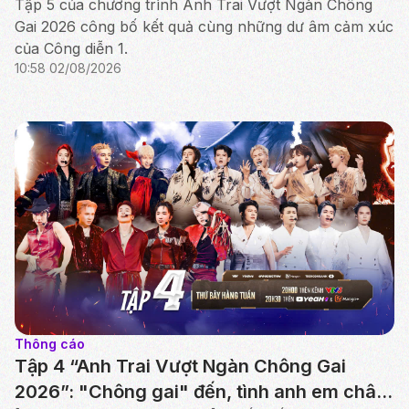
tài chăn cừu, nấu ăn tại Ninh Thuận
Tập 5 của chương trình Anh Trai Vượt Ngàn Chông
Gai 2026 công bố kết quả cùng những dư âm cảm xúc
của Công diễn 1.
10:58 02/08/2026
Thông cáo
Tập 4 “Anh Trai Vượt Ngàn Chông Gai
2026”: "Chông gai" đến, tình anh em chân