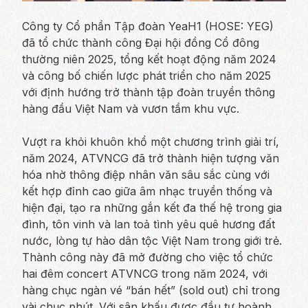
Công ty Cổ phần Tập đoàn YeaH1 (HOSE: YEG)
đã tổ chức thành công Đại hội đồng Cổ đông
thường niên 2025, tổng kết hoạt động năm 2024
và công bố chiến lược phát triển cho năm 2025
với định hướng trở thành tập đoàn truyền thông
hàng đầu Việt Nam và vươn tầm khu vực.
Vượt ra khỏi khuôn khổ một chương trình giải trí,
năm 2024, ATVNCG đã trở thành hiện tượng văn
hóa nhờ thông điệp nhân văn sâu sắc cùng với
kết hợp đỉnh cao giữa âm nhạc truyền thống và
hiện đại, tạo ra những gắn kết đa thế hệ trong gia
đình, tôn vinh và lan toả tình yêu quê hương đất
nước, lòng tự hào dân tộc Việt Nam trong giới trẻ.
Thành công này đã mở đường cho việc tổ chức
hai đêm concert ATVNCG trong năm 2024, với
hàng chục ngàn vé “bán hết” (sold out) chỉ trong
vài chục phút. Với sân khấu được đầu tư hoành