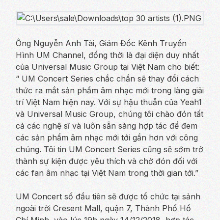
Ông Nguyễn Anh Tài, Giám Đốc Kênh Truyền
Hình UM Channel, đồng thời là đại diện duy nhất
của Universal Music Group tại Việt Nam cho biết:
“ UM Concert Series chắc chắn sẽ thay đổi cách
thức ra mắt sản phẩm âm nhạc mới trong làng giải
trí Việt Nam hiện nay. Với sự hậu thuẫn của Yeah1
và Universal Music Group, chúng tôi chào đón tất
cả các nghệ sĩ và luôn sẵn sàng hợp tác để đem
các sản phẩm âm nhạc mới tới gần hơn với công
chúng. Tôi tin UM Concert Series cũng sẽ sớm trở
thành sự kiện được yêu thích và chờ đón đối với
các fan âm nhạc tại Việt Nam trong thời gian tới.”
UM Concert số đầu tiên sẽ được tổ chức tại sảnh
ngoài trời Cresent Mall, quận 7, Thành Phố Hồ
Chí Minh, vào lúc 19h ngày 14/12/2018, hợp tác