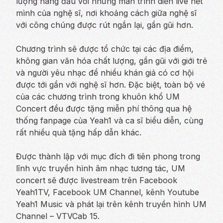
lượng hàng đầu với những màn trình diễn live hết
mình của nghệ sĩ, nơi khoảng cách giữa nghệ sĩ
với công chúng được rút ngắn lại, gần gũi hơn.
Chương trình sẽ được tổ chức tại các địa điểm,
không gian văn hóa chất lượng, gần gũi với giới trẻ
và người yêu nhạc để nhiều khán giả có cơ hội
được tới gần với nghệ sĩ hơn. Đặc biệt, toàn bộ vé
của các chương trình trong khuôn khổ UM
Concert đều được tặng miễn phí thông qua hệ
thống fanpage của Yeah1 và ca sĩ biểu diễn, cùng
rất nhiều quà tặng hấp dẫn khác.
Được thành lập với mục đích đi tiên phong trong
lĩnh vực truyền hình âm nhạc tương tác, UM
concert sẽ được livestream trên Facebook
Yeah1TV, Facebook UM Channel, kênh Youtube
Yeah1 Music và phát lại trên kênh truyền hình UM
Channel – VTVCab 15.