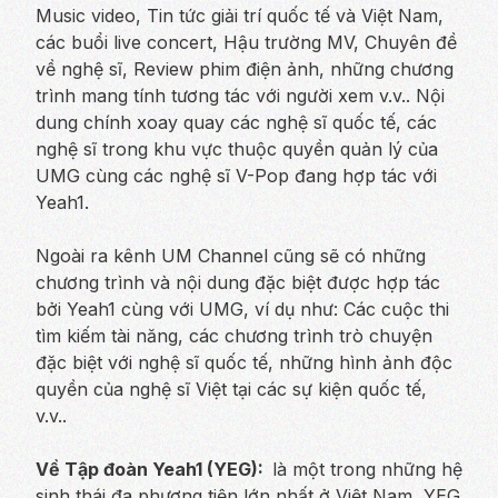
Music video, Tin tức giải trí quốc tế và Việt Nam,
các buổi live concert, Hậu trường MV, Chuyên đề
về nghệ sĩ, Review phim điện ảnh, những chương
trình mang tính tương tác với người xem v.v.. Nội
dung chính xoay quay các nghệ sĩ quốc tế, các
nghệ sĩ trong khu vực thuộc quyền quản lý của
UMG cùng các nghệ sĩ V-Pop đang hợp tác với
Yeah1.
Ngoài ra kênh UM Channel cũng sẽ có những
chương trình và nội dung đặc biệt được hợp tác
bởi Yeah1 cùng với UMG, ví dụ như: Các cuộc thi
tìm kiếm tài năng, các chương trình trò chuyện
đặc biệt với nghệ sĩ quốc tế, những hình ảnh độc
quyền của nghệ sĩ Việt tại các sự kiện quốc tế,
v.v..
Về Tập đoàn Yeah1 (YEG):
là một trong những hệ
sinh thái đa phương tiện lớn nhất ở Việt Nam, YEG