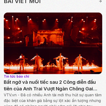
BÀI VIẾT MỚI
Tin tức báo chí
Bất ngờ và nuối tiếc sau 2 Công diễn đầu
tiên của Anh Trai Vượt Ngàn Chông Gai
2026
VTV.vn - Đã có nhiều Anh tài mới thu hút sự quan tâm
đặc biệt của khán giả bằng sự lột xác ấn tượng nhưng