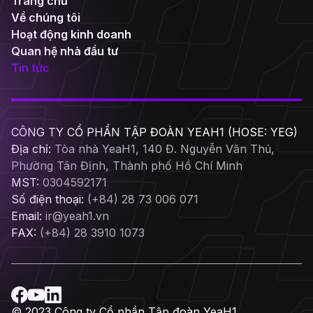
Trang chủ
Về chúng tôi
Hoạt động kinh doanh
Quan hệ nhà đầu tư
Tin tức
CÔNG TY CỔ PHẦN TẬP ĐOÀN YEAH1 (HOSE: YEG)
Địa chỉ:
Tòa nhà YeaH1, 140 Đ. Nguyễn Văn Thủ,
Phường Tân Định, Thành phố Hồ Chí Minh
MST:
0304592171
Số điện thoại:
(+84) 28 73 006 071
Email:
ir@yeah1.vn
FAX:
(+84) 28 3910 1073
© 2023 Công ty Cổ phần Tập đoàn YeaH1