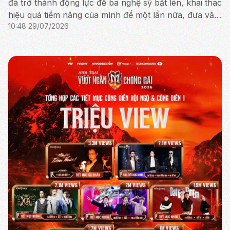
đã trở thành động lực để ba nghệ sỹ bật lên, khai thác
hiệu quả tiềm năng của mình để một lần nữa, đưa văn
10:48 29/07/2026
hóa truyền thống tỏa sáng rực rỡ.