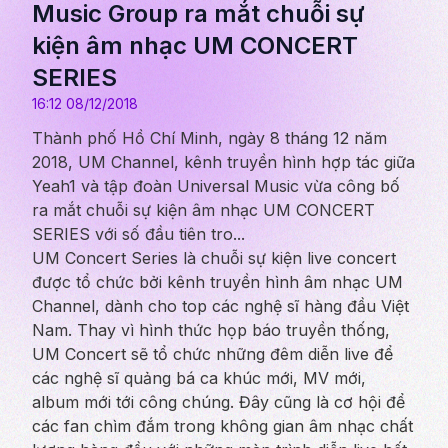
Music Group ra mắt chuỗi sự
kiện âm nhạc UM CONCERT
SERIES
16:12 08/12/2018
Thành phố Hồ Chí Minh, ngày 8 tháng 12 năm
2018, UM Channel, kênh truyền hình hợp tác giữa
Yeah1 và tập đoàn Universal Music vừa công bố
ra mắt chuỗi sự kiện âm nhạc UM CONCERT
SERIES với số đầu tiên tro...
UM Concert Series là chuỗi sự kiện live concert
được tổ chức bởi kênh truyền hình âm nhạc UM
Channel, dành cho top các nghệ sĩ hàng đầu Việt
Nam. Thay vì hình thức họp báo truyền thống,
UM Concert sẽ tổ chức những đêm diễn live để
các nghệ sĩ quảng bá ca khúc mới, MV mới,
album mới tới công chúng. Đây cũng là cơ hội để
các fan chìm đắm trong không gian âm nhạc chất