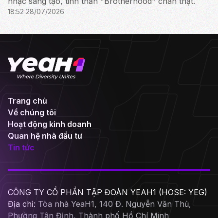
nhạc sáng tạo, tinh thần "Brotherhood" chân thật.
18:52 28/07/2026
Trang chủ
Về chúng tôi
Hoạt động kinh doanh
Quan hệ nhà đầu tư
Tin tức
CÔNG TY CỔ PHẦN TẬP ĐOÀN YEAH1 (HOSE: YEG)
Địa chỉ:
Tòa nhà YeaH1, 140 Đ. Nguyễn Văn Thủ,
Phường Tân Định, Thành phố Hồ Chí Minh