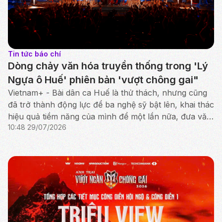
Tin tức báo chí
Dòng chảy văn hóa truyền thống trong 'Lý
Ngựa ô Huế' phiên bản 'vượt chông gai"
Vietnam+ - Bài dân ca Huế là thử thách, nhưng cũng
đã trở thành động lực để ba nghệ sỹ bật lên, khai thác
hiệu quả tiềm năng của mình để một lần nữa, đưa văn
10:48 29/07/2026
hóa truyền thống tỏa sáng rực rỡ.