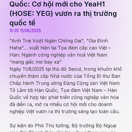
Quốc: Cơ hội mới cho YeaH1
(HOSE: YEG) vươn ra thị trường
quốc tế
15:35 11/08/2025
"Anh Trai Vượt Ngàn Chông Gai", "Gia Đình
Haha"… xuất hiện tại Tọa đàm cấp cao Việt –
Hàn: Ngành công nghiệp văn hoá Việt Nam
“mang giấc mơ bay xa”
Ngày 11/8/2025 tại thủ đô Seoul, trong khuôn khổ
chuyến thăm cấp Nhà nước của Tổng Bí thư Ban
Chấp hành Trung ương Đảng Cộng sản Việt Nam
Tô Lâm tới Hàn Quốc, Tọa đàm Việt Nam – Hàn
Quốc về hợp tác phát triển công nghiệp văn hóa
đã diễn ra, mở ra nhiều cơ hội mới cho doanh
nghiệp Việt vươn ra thị trường sáng tạo toàn cầu.
Sự kiện do Phó Thủ tướng, Bộ trưởng Bộ Ngoại