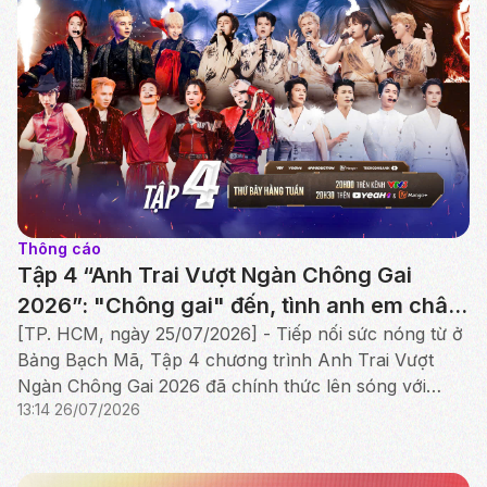
Thông cáo
Tập 4 “Anh Trai Vượt Ngàn Chông Gai
2026”: "Chông gai" đến, tình anh em chân
thành thắp sáng Công diễn đầu tiên
[TP. HCM, ngày 25/07/2026] - Tiếp nối sức nóng từ ở
Bảng Bạch Mã, Tập 4 chương trình Anh Trai Vượt
Ngàn Chông Gai 2026 đã chính thức lên sóng với
13:14 26/07/2026
cuộc tranh tài nghẹt thở của Bảng Hắc Mã