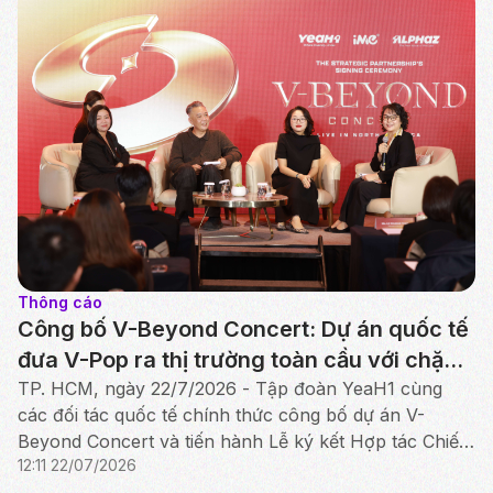
Thông cáo
Công bố V-Beyond Concert: Dự án quốc tế
đưa V-Pop ra thị trường toàn cầu với chặng
đầu tiên tại Bắc Mỹ
TP. HCM, ngày 22/7/2026 - Tập đoàn YeaH1 cùng
các đối tác quốc tế chính thức công bố dự án V-
Beyond Concert và tiến hành Lễ ký kết Hợp tác Chiến
12:11 22/07/2026
lược giữa YeaH1, iMe Entertainment Group và AlphaZ.