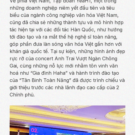
Về phía Việt Nam, Tập đoàn YeaH1, một trong
những doanh nghiệp niêm yết đầu tiên và tiêu
biểu của ngành công nghiệp văn hóa Việt Nam,
cũng đã chia sẻ những thành tựu và mô hình hợp
tác hiện tại với các đối tác Hàn Quốc, như hướng
tới đào tạo và ra mắt thế hệ nghệ sĩ toàn năng,
góp phần đưa làn sóng văn hóa Việt gần hơn với
khán giả quốc tế. Tại sự kiện, những hình ảnh đẹp
rực rỡ của concert Anh Trai Vượt Ngàn Chông
Gai, cùng những nỗ lực mới nhằm tôn vinh văn
hoá như “Gia đình Haha” và hành trình đào tạo
của “Tân Binh Toàn Năng” đã được trình chiếu và
giới thiệu trước các nhà lãnh đạo cao cấp của 2
Chính phủ.