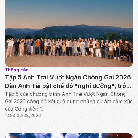
Thông cáo
Tập 5 Anh Trai Vượt Ngàn Chông Gai 2026:
Dàn Anh Tài bật chế độ "nghỉ dưỡng", trổ
tài chăn cừu, nấu ăn tại Ninh Thuận
Tập 5 của chương trình Anh Trai Vượt Ngàn Chông
Gai 2026 công bố kết quả cùng những dư âm cảm xúc
của Công diễn 1.
10:58 02/08/2026