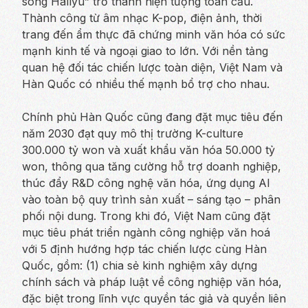
sóng Hallyu” trở thành hiện tượng toàn cầu.
Thành công từ âm nhạc K-pop, điện ảnh, thời
trang đến ẩm thực đã chứng minh văn hóa có sức
mạnh kinh tế và ngoại giao to lớn. Với nền tảng
quan hệ đối tác chiến lược toàn diện, Việt Nam và
Hàn Quốc có nhiều thế mạnh bổ trợ cho nhau.
Chính phủ Hàn Quốc cũng đang đặt mục tiêu đến
năm 2030 đạt quy mô thị trường K-culture
300.000 tỷ won và xuất khẩu văn hóa 50.000 tỷ
won, thông qua tăng cường hỗ trợ doanh nghiệp,
thúc đẩy R&D công nghệ văn hóa, ứng dụng AI
vào toàn bộ quy trình sản xuất – sáng tạo – phân
phối nội dung. Trong khi đó, Việt Nam cũng đặt
mục tiêu phát triển ngành công nghiệp văn hoá
với 5 định hướng hợp tác chiến lược cùng Hàn
Quốc, gồm: (1) chia sẻ kinh nghiệm xây dựng
chính sách và pháp luật về công nghiệp văn hóa,
đặc biệt trong lĩnh vực quyền tác giả và quyền liên