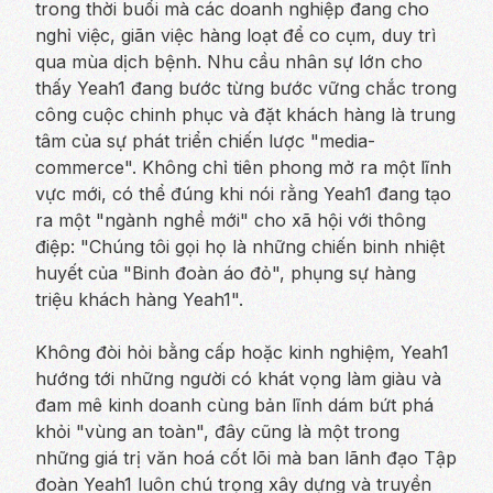
trong thời buổi mà các doanh nghiệp đang cho
nghỉ việc, giãn việc hàng loạt để co cụm, duy trì
qua mùa dịch bệnh. Nhu cầu nhân sự lớn cho
thấy Yeah1 đang bước từng bước vững chắc trong
công cuộc chinh phục và đặt khách hàng là trung
tâm của sự phát triển chiến lược "media-
commerce". Không chỉ tiên phong mở ra một lĩnh
vực mới, có thể đúng khi nói rằng Yeah1 đang tạo
ra một "ngành nghề mới" cho xã hội với thông
điệp: "Chúng tôi gọi họ là những chiến binh nhiệt
huyết của "Binh đoàn áo đỏ", phụng sự hàng
triệu khách hàng Yeah1".
Không đòi hỏi bằng cấp hoặc kinh nghiệm, Yeah1
hướng tới những người có khát vọng làm giàu và
đam mê kinh doanh cùng bản lĩnh dám bứt phá
khỏi "vùng an toàn", đây cũng là một trong
những giá trị văn hoá cốt lõi mà ban lãnh đạo Tập
đoàn Yeah1 luôn chú trọng xây dựng và truyền