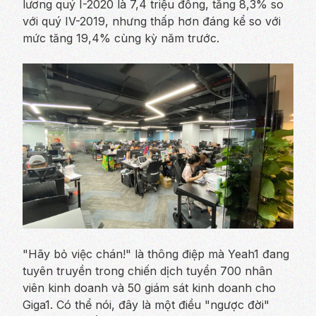
lương quý I-2020 là 7,4 triệu đồng, tăng 8,3% so
với quý IV-2019, nhưng thấp hơn đáng kể so với
mức tăng 19,4% cùng kỳ năm trước.
"Hãy bỏ việc chán!" là thông điệp mà Yeah1 đang
tuyên truyền trong chiến dịch tuyển 700 nhân
viên kinh doanh và 50 giám sát kinh doanh cho
Giga1. Có thể nói, đây là một điều "ngược đời"