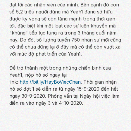
đạt tới các nhân viên của mình. Bên cạnh đó con
số 5,2 triệu người dùng mà Yeah1 đang sở hữu
được kỳ vọng sẽ còn tăng mạnh trong thời gian
tới, đặc biệt khi một loạt các sự kiện khuyến mãi
"khủng" tiếp tục tung ra trong 3 tháng cuối năm
nay. Do đó, số lượng tuyển 750 nhân sự mới cũng
có thể chưa dừng lại ở đây mà có thể còn vượt xa
với mức độ phát triển của Yeah1.
Để trở thành một trong những chiến binh của
Yeah1, nộp hồ sơ ngay tại
link:
http://bit.ly/HayBoViecChan
. Thời gian nhận
hồ sơ đợt 1 sẽ diễn ra từ ngày 15-9-2020 đến hết
ngày 30-9-2020. Phỏng vấn tại Ngày hội việc làm
diễn ra vào ngày 3 và 4-10-2020.