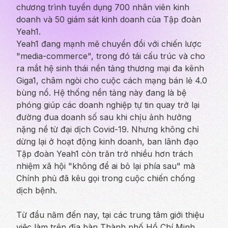
chương trình tuyển dụng 700 nhân viên kinh
doanh và 50 giám sát kinh doanh của Tập đoàn
Yeah1.
Yeah1 đang mạnh mẽ chuyển đổi với chiến lược
"media-commerce", trong đó tái cấu trúc và cho
ra mắt hệ sinh thái nền tảng thương mại đa kênh
Giga1, châm ngòi cho cuộc cách mạng bán lẻ 4.0
bùng nổ. Hệ thống nền tảng này đang là bệ
phóng giúp các doanh nghiệp tự tin quay trở lại
đường đua doanh số sau khi chịu ảnh hưởng
nặng nề từ đại dịch Covid-19. Nhưng không chỉ
dừng lại ở hoạt động kinh doanh, ban lãnh đạo
Tập đoàn Yeah1 còn trăn trở nhiều hơn trách
nhiệm xã hội "không để ai bỏ lại phía sau" mà
Chính phủ đã kêu gọi trong cuộc chiến chống
dịch bệnh.
Từ đầu năm đến nay, tại các trung tâm giới thiệu
việc làm trên địa bàn Thành phố Hồ Chí Minh,