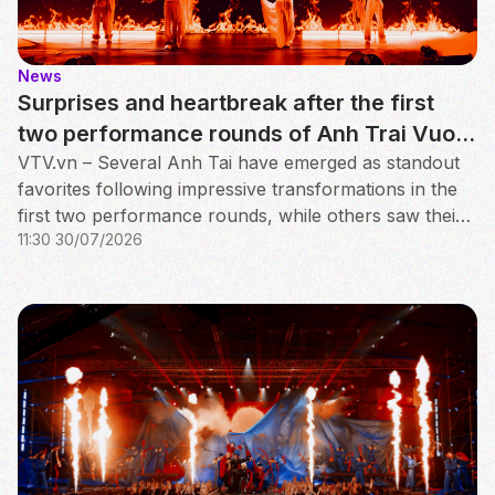
News
Surprises and heartbreak after the first
two performance rounds of Anh Trai Vuot
Ngan Chong Gai 2026
VTV.vn – Several Anh Tai have emerged as standout
favorites following impressive transformations in the
first two performance rounds, while others saw their
11:30 30/07/2026
journey come to an early end.