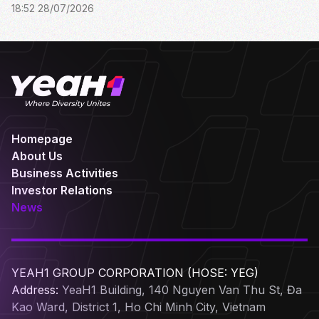
18:52 28/07/2026
brotherhood.
Homepage
About Us
Business Activities
Investor Relations
News
YEAH1 GROUP CORPORATION (HOSE: YEG)
Address:
YeaH1 Building, 140 Nguyen Van Thu St, Đa
Kao Ward, District 1, Ho Chi Minh City, Vietnam