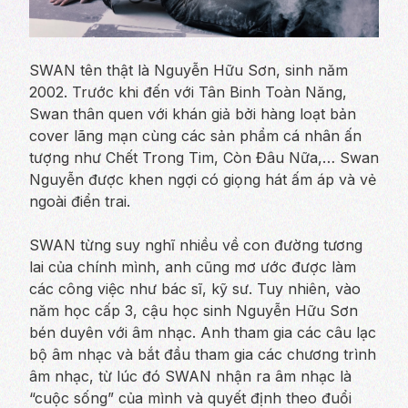
SWAN tên thật là Nguyễn Hữu Sơn, sinh năm
2002. Trước khi đến với Tân Binh Toàn Năng,
Swan thân quen với khán giả bởi hàng loạt bản
cover lãng mạn cùng các sản phẩm cá nhân ấn
tượng như Chết Trong Tim, Còn Đâu Nữa,… Swan
Nguyễn được khen ngợi có giọng hát ấm áp và vẻ
ngoài điển trai.
SWAN từng suy nghĩ nhiều về con đường tương
lai của chính mình, anh cũng mơ ước được làm
các công việc như bác sĩ, kỹ sư. Tuy nhiên, vào
năm học cấp 3, cậu học sinh Nguyễn Hữu Sơn
bén duyên với âm nhạc. Anh tham gia các câu lạc
bộ âm nhạc và bắt đầu tham gia các chương trình
âm nhạc, từ lúc đó SWAN nhận ra âm nhạc là
“cuộc sống” của mình và quyết định theo đuổi