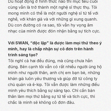
Dù hoạt động ở hình thức nào thì mục tiêu cuối
cùng vẫn là trở thành một nghệ sĩ thực thụ. Tôi
mong mình có thể là một người nghệ sĩ tử tế với
nghề, với khán giả và với những gì xung quanh.
Dù con đường có ra sao, tôi vẫn hy vọng âm
nhạc của mình được đón nhận bằng sự tích cực.
Với SWAN, “độc lập” là được làm mọi thứ theo ý
mình, hay là chấp nhận sự cô đơn trên hành
trình sáng tạo?
Tôi nghĩ cả hai đều đúng, mà cũng chưa hẳn
đúng. Bên cạnh tôi vẫn có rất nhiều người ủng hộ
mình như người thân, anh chị em bạn bè, những
khán giả luôn yêu thương và giúp đỡ từ công ty
chủ quản và ê-kip. Tôi vẫn được làm những điều
mình yêu thích bằng sự sáng tạo. Chỉ cần bản
thân làm mọi thứ bằng sự tử tế và tích cực, thì
chắc là mình sẽ không cô đơn đâu.