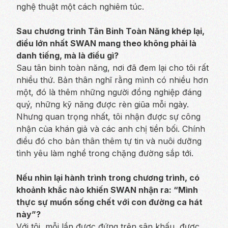
nghệ thuật một cách nghiêm túc.
Sau chương trình Tân Binh Toàn Năng khép lại,
điều lớn nhất SWAN mang theo không phải là
danh tiếng, mà là điều gì?
Sau tân binh toàn năng, nơi đã đem lại cho tôi rất
nhiều thứ. Bản thân nghĩ rằng mình có nhiều hơn
một, đó là thêm những người đồng nghiệp đáng
quý, những kỹ năng được rèn giũa mỗi ngày.
Nhưng quan trọng nhất, tôi nhận được sự công
nhận của khán giả và các anh chị tiền bối. Chính
điều đó cho bản thân thêm tự tin và nuôi dưỡng
tình yêu làm nghề trong chặng đường sắp tới.
Nếu nhìn lại hành trình trong chương trình, có
khoảnh khắc nào khiến SWAN nhận ra: “Mình
thực sự muốn sống chết với con đường ca hát
này”?
Với tôi, mỗi lần được đứng trên sân khấu, được