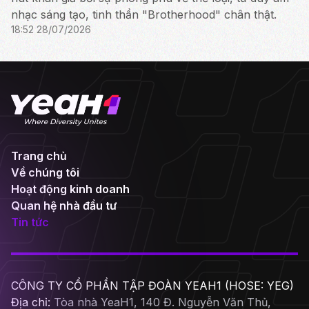
nhạc sáng tạo, tinh thần "Brotherhood" chân thật.
18:52 28/07/2026
Trang chủ
Về chúng tôi
Hoạt động kinh doanh
Quan hệ nhà đầu tư
Tin tức
CÔNG TY CỔ PHẦN TẬP ĐOÀN YEAH1 (HOSE: YEG)
Địa chỉ:
Tòa nhà YeaH1, 140 Đ. Nguyễn Văn Thủ,