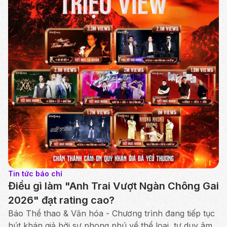
Tin tức báo chí
Điều gì làm "Anh Trai Vượt Ngàn Chông Gai
2026" đạt rating cao?
Báo Thể thao & Văn hóa - Chương trình đang tiếp tục
hút khán giả bởi sự phong phú về thể loại, tư duy âm