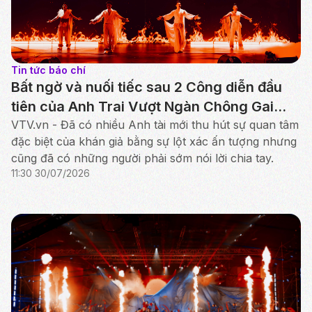
Tin tức báo chí
Bất ngờ và nuối tiếc sau 2 Công diễn đầu
tiên của Anh Trai Vượt Ngàn Chông Gai
2026
VTV.vn - Đã có nhiều Anh tài mới thu hút sự quan tâm
đặc biệt của khán giả bằng sự lột xác ấn tượng nhưng
cũng đã có những người phải sớm nói lời chia tay.
11:30 30/07/2026