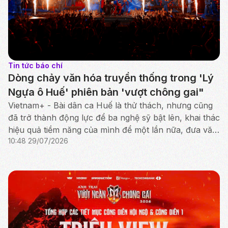
Tin tức báo chí
Dòng chảy văn hóa truyền thống trong 'Lý
Ngựa ô Huế' phiên bản 'vượt chông gai"
Vietnam+ - Bài dân ca Huế là thử thách, nhưng cũng
đã trở thành động lực để ba nghệ sỹ bật lên, khai thác
hiệu quả tiềm năng của mình để một lần nữa, đưa văn
10:48 29/07/2026
hóa truyền thống tỏa sáng rực rỡ.