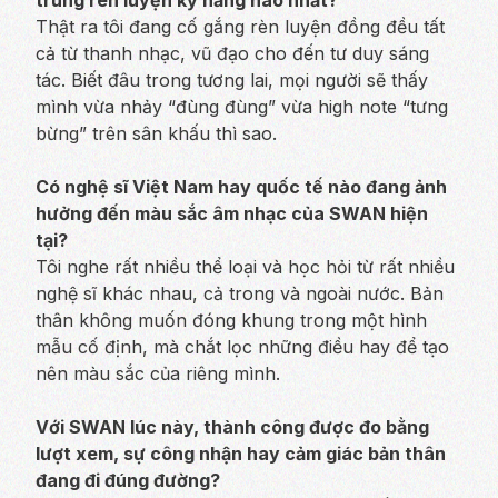
Thật ra tôi đang cố gắng rèn luyện đồng đều tất
cả từ thanh nhạc, vũ đạo cho đến tư duy sáng
tác. Biết đâu trong tương lai, mọi người sẽ thấy
mình vừa nhảy “đùng đùng” vừa high note “tưng
bừng” trên sân khấu thì sao.
Có nghệ sĩ Việt Nam hay quốc tế nào đang ảnh
hưởng đến màu sắc âm nhạc của SWAN hiện
tại?
Tôi nghe rất nhiều thể loại và học hỏi từ rất nhiều
nghệ sĩ khác nhau, cả trong và ngoài nước. Bản
thân không muốn đóng khung trong một hình
mẫu cố định, mà chắt lọc những điều hay để tạo
nên màu sắc của riêng mình.
Với SWAN lúc này, thành công được đo bằng
lượt xem, sự công nhận hay cảm giác bản thân
đang đi đúng đường?