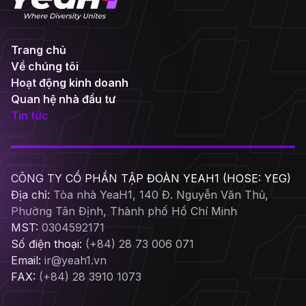
Trang chủ
Về chúng tôi
Hoạt động kinh doanh
Quan hệ nhà đầu tư
Tin tức
CÔNG TY CỔ PHẦN TẬP ĐOÀN YEAH1 (HOSE: YEG)
Địa chỉ:
Tòa nhà YeaH1, 140 Đ. Nguyễn Văn Thủ,
Phường Tân Định, Thành phố Hồ Chí Minh
MST:
0304592171
Số điện thoại:
(+84) 28 73 006 071
Email:
ir@yeah1.vn
FAX:
(+84) 28 3910 1073