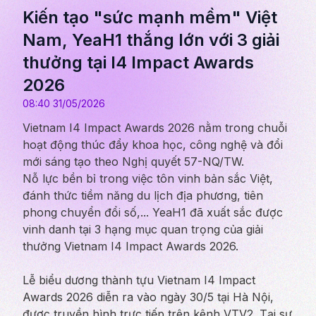
Kiến tạo "sức mạnh mềm" Việt
Nam, YeaH1 thắng lớn với 3 giải
thưởng tại I4 Impact Awards
2026
08:40 31/05/2026
Vietnam I4 Impact Awards 2026 nằm trong chuỗi
hoạt động thúc đẩy khoa học, công nghệ và đổi
mới sáng tạo theo Nghị quyết 57-NQ/TW.
Nỗ lực bền bỉ trong việc tôn vinh bản sắc Việt,
đánh thức tiềm năng du lịch địa phương, tiên
phong chuyển đổi số,... YeaH1 đã xuất sắc được
vinh danh tại 3 hạng mục quan trọng của giải
thưởng Vietnam I4 Impact Awards 2026.
Lễ biểu dương thành tựu Vietnam I4 Impact
Awards 2026 diễn ra vào ngày 30/5 tại Hà Nội,
được truyền hình trực tiếp trên kênh VTV2. Tại sự