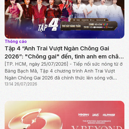
Thông cáo
Tập 4 “Anh Trai Vượt Ngàn Chông Gai
2026”: "Chông gai" đến, tình anh em chân
thành thắp sáng Công diễn đầu tiên
[TP. HCM, ngày 25/07/2026] - Tiếp nối sức nóng từ ở
Bảng Bạch Mã, Tập 4 chương trình Anh Trai Vượt
Ngàn Chông Gai 2026 đã chính thức lên sóng với
13:14 26/07/2026
cuộc tranh tài nghẹt thở của Bảng Hắc Mã