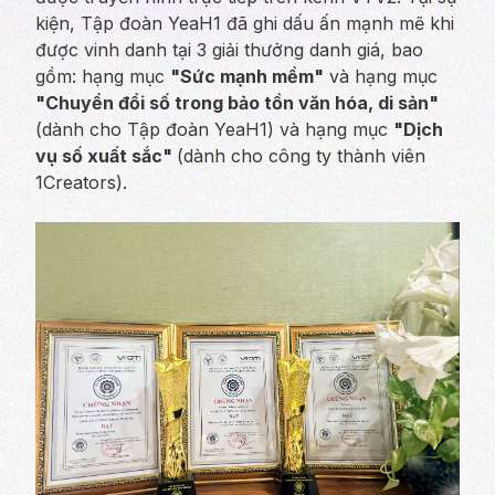
kiện, Tập đoàn YeaH1 đã ghi dấu ấn mạnh mẽ khi
được vinh danh tại 3 giải thưởng danh giá, bao
gồm: hạng mục
"Sức mạnh mềm"
và hạng mục
"Chuyển đổi số trong bảo tồn văn hóa, di sản"
(dành cho Tập đoàn YeaH1) và hạng mục
"Dịch
vụ số xuất sắc"
(dành cho công ty thành viên
1Creators).