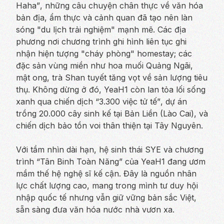
Haha”
, những câu chuyện chân thực về văn hóa
bản địa, ẩm thực và cảnh quan đã tạo nên làn
sóng "du lịch trải nghiệm" mạnh mẽ. Các địa
phương nơi chương trình ghi hình liên tục ghi
nhận hiện tượng "cháy phòng" homestay; các
đặc sản vùng miền như hoa muối Quảng Ngãi,
mật ong, trà Shan tuyết tăng vọt về sản lượng tiêu
thụ. Không dừng ở đó, YeaH1 còn lan tỏa lối sống
xanh qua chiến dịch
“3.300 việc tử tế”
, dự án
trồng 20.000 cây sinh kế tại Bản Liền (Lào Cai), và
chiến dịch bảo tồn voi thân thiện tại Tây Nguyên.
Với tầm nhìn dài hạn, hệ sinh thái SYE và chương
trình
“Tân Binh Toàn Năng”
của YeaH1 đang ươm
mầm thế hệ nghệ sĩ kế cận. Đây là nguồn nhân
lực chất lượng cao, mang trong mình tư duy hội
nhập quốc tế nhưng vẫn giữ vững bản sắc Việt,
sẵn sàng đưa văn hóa nước nhà vươn xa.