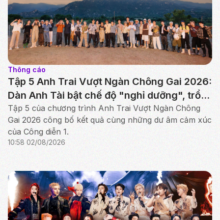
Thông cáo
Tập 5 Anh Trai Vượt Ngàn Chông Gai 2026:
Dàn Anh Tài bật chế độ "nghỉ dưỡng", trổ
tài chăn cừu, nấu ăn tại Ninh Thuận
Tập 5 của chương trình Anh Trai Vượt Ngàn Chông
Gai 2026 công bố kết quả cùng những dư âm cảm xúc
của Công diễn 1.
10:58 02/08/2026