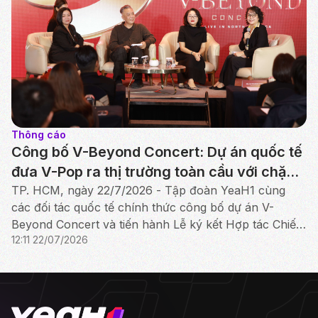
Thông cáo
Công bố V-Beyond Concert: Dự án quốc tế
đưa V-Pop ra thị trường toàn cầu với chặng
đầu tiên tại Bắc Mỹ
TP. HCM, ngày 22/7/2026 - Tập đoàn YeaH1 cùng
các đối tác quốc tế chính thức công bố dự án V-
Beyond Concert và tiến hành Lễ ký kết Hợp tác Chiến
12:11 22/07/2026
lược giữa YeaH1, iMe Entertainment Group và AlphaZ.