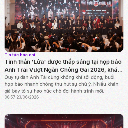
Tin tức báo chí
Tinh thần 'Lửa' được thắp sáng tại họp báo
Anh Trai Vượt Ngàn Chông Gai 2026, khán
giả háo hức chờ ngày lên sóng
Quy tụ dàn Anh Tài cùng không khí sôi động, buổi
họp báo nhanh chóng thu hút sự chú ý. Nhiều khán
giả bày tỏ sự háo hức chờ đợi hành trình mới.
08:57 23/06/2026