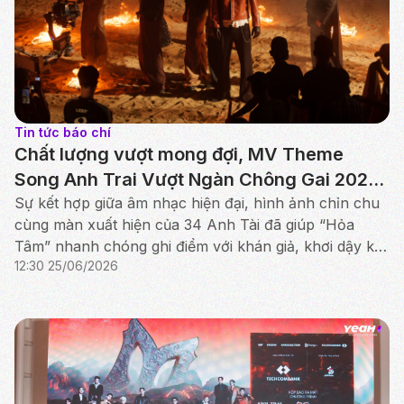
Tin tức báo chí
Chất lượng vượt mong đợi, MV Theme
Song Anh Trai Vượt Ngàn Chông Gai 2026
nhận cơn mưa lời khen
Sự kết hợp giữa âm nhạc hiện đại, hình ảnh chỉn chu
cùng màn xuất hiện của 34 Anh Tài đã giúp “Hỏa
Tâm” nhanh chóng ghi điểm với khán giả, khơi dậy kỳ
12:30 25/06/2026
vọng về một mùa thi đấu bùng nổ phía trước.