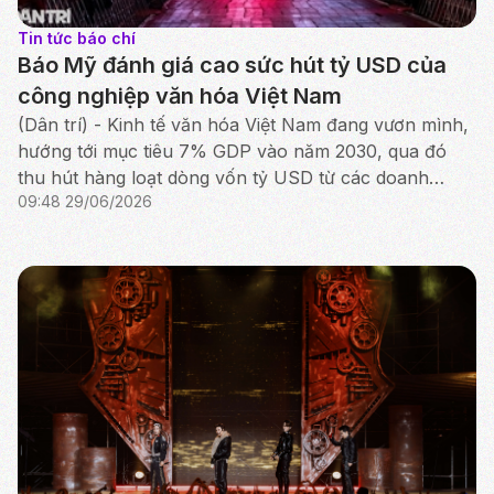
Tin tức báo chí
Báo Mỹ đánh giá cao sức hút tỷ USD của
công nghiệp văn hóa Việt Nam
(Dân trí) - Kinh tế văn hóa Việt Nam đang vươn mình,
hướng tới mục tiêu 7% GDP vào năm 2030, qua đó
thu hút hàng loạt dòng vốn tỷ USD từ các doanh
09:48 29/06/2026
nghiệp đầu ngành trong và ngoài nước.