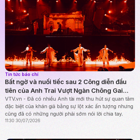
Tin tức báo chí
Bất ngờ và nuối tiếc sau 2 Công diễn đầu
tiên của Anh Trai Vượt Ngàn Chông Gai
2026
VTV.vn - Đã có nhiều Anh tài mới thu hút sự quan tâm
đặc biệt của khán giả bằng sự lột xác ấn tượng nhưng
cũng đã có những người phải sớm nói lời chia tay.
11:30 30/07/2026