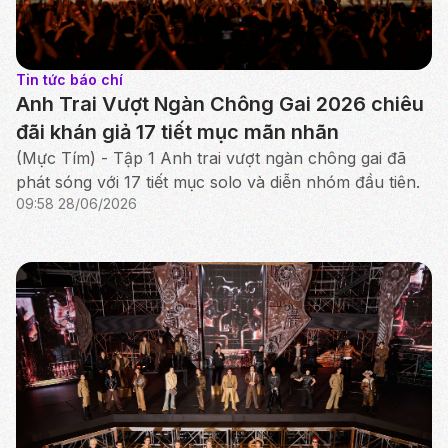
Tin tức báo chí
Anh Trai Vượt Ngàn Chông Gai 2026 chiêu
đãi khán giả 17 tiết mục mãn nhãn
(Mực Tím) - Tập 1 Anh trai vượt ngàn chông gai đã
phát sóng với 17 tiết mục solo và diễn nhóm đầu tiên.
09:58 28/06/2026