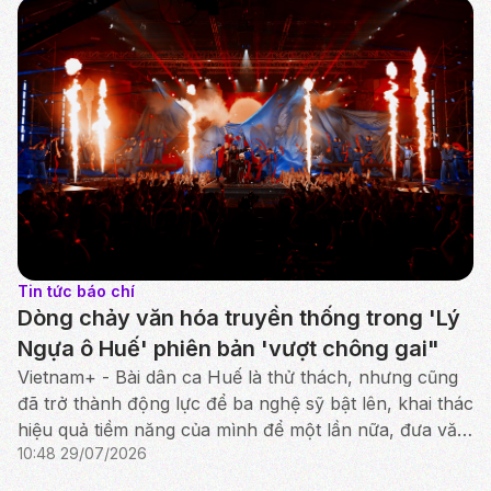
Tin tức báo chí
Dòng chảy văn hóa truyền thống trong 'Lý
Ngựa ô Huế' phiên bản 'vượt chông gai"
Vietnam+ - Bài dân ca Huế là thử thách, nhưng cũng
đã trở thành động lực để ba nghệ sỹ bật lên, khai thác
hiệu quả tiềm năng của mình để một lần nữa, đưa văn
10:48 29/07/2026
hóa truyền thống tỏa sáng rực rỡ.